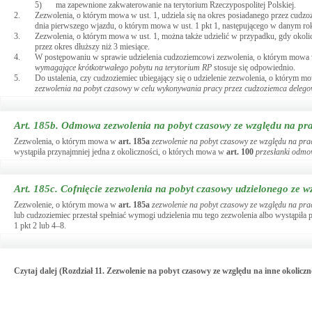
5)
ma zapewnione zakwaterowanie na terytorium Rzeczypospolitej Polskiej.
2.
Zezwolenia, o którym mowa w ust. 1, udziela się na okres posiadanego przez cudzo
dnia pierwszego wjazdu, o którym mowa w ust. 1 pkt 1, następującego w danym r
3.
Zezwolenia, o którym mowa w ust. 1, można także udzielić w przypadku, gdy okolicz
przez okres dłuższy niż 3 miesiące.
4.
W postępowaniu w sprawie udzielenia cudzoziemcowi zezwolenia, o którym mowa w
wymagające krótkotrwałego pobytu na terytorium RP
stosuje się odpowiednio.
5.
Do ustalenia, czy cudzoziemiec ubiegający się o udzielenie zezwolenia, o którym mo
zezwolenia na pobyt czasowy w celu wykonywania pracy przez cudzoziemca deleg
Art. 185b.
Odmowa zezwolenia na pobyt czasowy ze względu na pr
Zezwolenia, o którym mowa w
art.
185a
zezwolenie na pobyt czasowy ze względu na pr
wystąpiła przynajmniej jedna z okoliczności, o których mowa w
art.
100
przesłanki odmo
Art. 185c.
Cofnięcie zezwolenia na pobyt czasowy udzielonego ze 
Zezwolenie, o którym mowa w
art.
185a
zezwolenie na pobyt czasowy ze względu na pr
lub cudzoziemiec przestał spełniać wymogi udzielenia mu tego zezwolenia albo wystąpiła
1 pkt 2 lub 4–8.
Czytaj dalej (Rozdział 11. Zezwolenie na pobyt czasowy ze względu na inne okoliczn