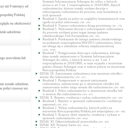
Systemie Informacyjnym Schengen do celów, o których
mowa w art 3 ust. 1 rozporządzenia nr 2018/1860, danych
szy niż 9 miesięcy od
cudzoziemców, którym zostały wydane decyzje o
zobowiązaniu cudzoziemca do powrotu, oraz konsultacje w
ospolitej Polskiej
tych sprawach
Rozdział 3. Zgoda na pobyt ze względów humanitarnych oraz
zgoda na pobyt tolerowany
(348 - 359)
zględu na okoliczności
Rozdział 4. Tranzyt cudzoziemca drogą powietrzną
(360 - 379)
Rozdział 5. Wykonanie decyzji o zobowiązaniu cudzoziemca
łanki udzielenia
do powrotu wydanej przez organ innego państwa
członkowskiego Unii Europejskiej
(380 - 393)
Rozdział 6. Przekazanie do innego państwa członkowskiego
na podstawie rozporządzenia 604/2013 cudzoziemca, który
nie ubiega się o udzielenie ochrony międzynarodowej
(393a - 393b)
Rozdział 7. Postępowanie dotyczące cudzoziemca, którego
dane zostały umieszczone w Systemie Informacyjnym
ego zezwolenia lub
Schengen do celów, o których mowa w art. 3 ust. 1
rozporządzenia nr 2018/1860, w razie wyjazdu z terytorium
państw obszaru Schengen oraz w trakcie pobytu na terytorium
Rzeczypospolitej Polskiej
DZIAŁ IX. Zatrzymanie cudzoziemca oraz strzeżone ośrodki i
areszty dla cudzoziemców
(394 - 427)
Rozdział 1. Postępowanie w sprawie zatrzymania
nie zostało udzielone,
cudzoziemca, umieszczenie go w strzeżonym ośrodku lub
zastosowanie wobec niego aresztu dla cudzoziemców
na pobyt czasowy
ust.
(394 - 409)
Rozdział 2. Pobyt cudzoziemców w strzeżonym ośrodku lub
w areszcie dla cudzoziemców
(410 - 427)
DZIAŁ X. Rejestry, ewidencja i wykaz cudzoziemców
(428 - 458)
Rozdział 1. Rejestry w sprawach cudzoziemców i ewidencja
zaproszeń
(428 - 433)
Rozdział 2. Wykaz cudzoziemców, których pobyt na
terytorium Rzeczypospolitej Polskiej jest niepożądany
(434 - 448)
Rozdział 3. Krajowy zbiór rejestrów, ewidencji i wykazu w
sprawach cudzoziemców
(449 - 465a)
DZIAŁ XI. Odpowiedzialność przewoźnika
(459 - 463)
DZIAŁ XII. Przepisy karne
(464 - 465a)