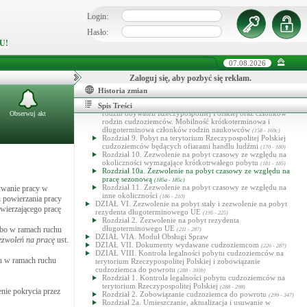
Polskiej
(140 - 141)
Rozdział 5. Zezwolenie na pobyt czasowy w celu prowadzenia
Login:
działalności gospodarczej
(142 - 143a)
Rozdział 6. Zezwolenie na pobyt czasowy w celu kształcenia
Hasło:
się na studiach. Mobilność studenta
(144 - 150)
U!
Rozdział 7. Zezwolenie na pobyt czasowy w celu prowadzenia
badań naukowych. Mobilność krótkoterminowa i
07.08.2026
długoterminowa naukowca
(151 - 157)
Rozdział 7a. Zezwolenie na pobyt czasowy dla stażysty
Zaloguj się, aby pozbyć się reklam.
(157a - 157f)
Rozdział 7b. Zezwolenie na pobyt czasowy dla wolontariusza
Historia zmian
(157g - 157l)
Rozdział 8. Zezwolenie na pobyt czasowy dla członków
Spis Treści
rodzin obywateli Rzeczypospolitej Polskiej oraz członków
Obserwuj akt
rodzin cudzoziemców. Mobilność krótkoterminowa i
długoterminowa członków rodzin naukowców
(158 - 169c)
Rozdział 9. Pobyt na terytorium Rzeczypospolitej Polskiej
cudzoziemców będących ofiarami handlu ludźmi
(170 - 180)
Rozdział 10. Zezwolenie na pobyt czasowy ze względu na
okoliczności wymagające krótkotrwałego pobytu
(181 - 185)
Rozdział 10a. Zezwolenie na pobyt czasowy ze względu na
pracę sezonową
(185a - 185c)
Rozdział 11. Zezwolenie na pobyt czasowy ze względu na
ywanie pracy w
inne okoliczności
(186 - 210)
i powierzania pracy
DZIAŁ VI. Zezwolenie na pobyt stały i zezwolenie na pobyt
wierzającego pracę
rezydenta długoterminowego UE
(195 - 225)
Rozdział 2. Zezwolenie na pobyt rezydenta
długoterminowego UE
albo w ramach ruchu
(211 - 287)
DZIAŁ VIA. Moduł Obsługi Spraw
ezwoleń na pracę
ust.
DZIAŁ VII. Dokumenty wydawane cudzoziemcom
(226 - 287)
DZIAŁ VIII. Kontrola legalności pobytu cudzoziemców na
tu w ramach ruchu
terytorium Rzeczypospolitej Polskiej i zobowiązanie
cudzoziemca do powrotu
(288 - 393b)
Rozdział 1. Kontrola legalności pobytu cudzoziemców na
terytorium Rzeczypospolitej Polskiej
(288 - 298)
nie pokrycia przez
Rozdział 2. Zobowiązanie cudzoziemca do powrotu
(299 - 347)
Rozdział 2a. Umieszczanie, aktualizacja i usuwanie w