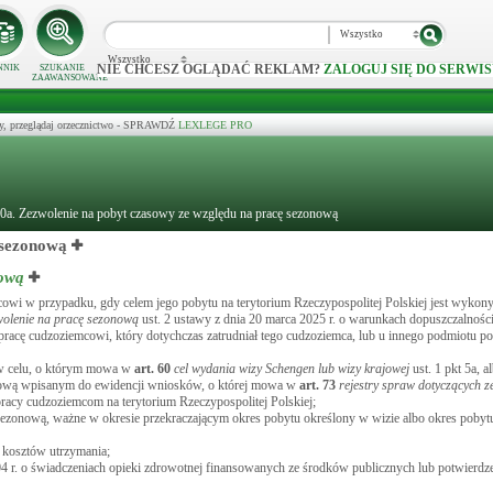
Wszystko
Wszystko
NIE CHCESZ OGLĄDAĆ REKLAM?
ZALOGUJ SIĘ DO SERWIS
NNIK
SZUKANIE
ZAAWANSOWANE
y, przeglądaj orzecznictwo - SPRAWDŹ
LEXLEGE PRO
10a. Zezwolenie na pobyt czasowy ze względu na pracę sezonową
 sezonową
nową
owi w przypadku, gdy celem jego pobytu na terytorium Rzeczypospolitej Polskiej jest wykon
wolenie na pracę sezonową
ust. 2 ustawy z dnia 20 marca 2025 r. o warunkach dopuszczalnośc
racę cudzoziemcowi, który dotychczas zatrudniał tego cudzoziemca, lub u innego podmiotu po
j w celu, o którym mowa w
art.
60
cel wydania wizy Schengen lub wizy krajowej
ust. 1 pkt 5a, 
nową wpisanym do ewidencji wniosków, o której mowa w
art.
73
rejestry spraw dotyczących z
racy cudzoziemcom na terytorium Rzeczypospolitej Polskiej;
 sezonową, ważne w okresie przekraczającym okres pobytu określony w wizie albo okres poby
e kosztów utrzymania;
4 r. o świadczeniach opieki zdrowotnej finansowanych ze środków publicznych lub potwierdze