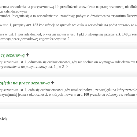
ziemca zezwolenia na pracę sezonową lub przedłużenia zezwolenia na pracę sezonową, nie dłuż
oku kalendarzowym.
ności ubiegania się o to zezwolenie nie uzasadniają pobytu cudzoziemca na terytorium Rzeczyp
 ust. 1, przepisy
art.
183
konsultacje w sprawie wniosku o zezwolenie na pobyt czasowy ze w
wa w ust. 1, posiada dochód, o którym mowa w ust. 1 pkt 3, stosuje się przepis
art.
140
przes
owanego przez pracodawcę zagranicznego
ust. 2.
acę sezonową
acę sezonową
ust. 1, odmawia się cudzoziemcowi, gdy nie spełnia on wymogów udzielenia mu t
wy zezwolenia na pobyt czasowy
ust. 1 pkt 2–9.
względu na pracę sezonową
acę sezonową
ust. 1, cofa się cudzoziemcowi, gdy ustał cel pobytu, ze względu na który zezwole
 przynajmniej jedna z okoliczności, o których mowa w
art.
100
przesłanki odmowy zezwolenia 
ości)