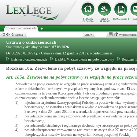
STRONA
AKTY
DOKUMENTY
CE
GŁÓWNA
PRAWNE
Ustawa o cudzoziemcach
Szukaj:
Art./§
Wyłącz reklam
Ustawa o cudzoziemcach
Stan prawny aktualny na dzień:
07.08.2026
Dz.U.2025.0.1079 t.j. - Ustawa z dnia 12 grudnia 2013 r. o cudzoziemcach
Ustawa o cudzoziemcach
DZIAŁ V. Zezwolenie na pobyt czasowy
Rozdział 
Rozdział 10a. Zezwolenie na pobyt czasowy ze względu na pracę
Art. 185a.
Zezwolenie na pobyt czasowy ze względu na pracę sezo
1.
Zezwolenia na pobyt czasowy ze względu na pracę sezonową udziela się cudzoziemc
zakresie działalności określonych w przepisach wydanych na podstawie
art.
45
zez
cudzoziemcom na terytorium Rzeczypospolitej Polskiej u podmiotu powierzającego p
cudzoziemcowi, jeżeli cudzoziemiec spełnia łącznie następujące warunki:
1)
wjechał na terytorium Rzeczypospolitej Polskiej na podstawie wizy wydane
bezwizowego, w związku z wnioskiem o wydanie zezwolenia na pracę sezo
2 ustawy z dnia 20 marca 2025 r. o warunkach dopuszczalności powierzania p
2)
posiada zezwolenie na pracę sezonową lub przedłużenie zezwolenia na pracę
bezwizowego;
3)
posiada źródło stabilnego i regularnego dochodu wystarczającego na pokryci
4)
posiada ubezpieczenie zdrowotne w rozumieniu ustawy z dnia 27 sierpnia 200
ubezpieczyciela kosztów leczenia na terytorium Rzeczypospolitej Polskiej;