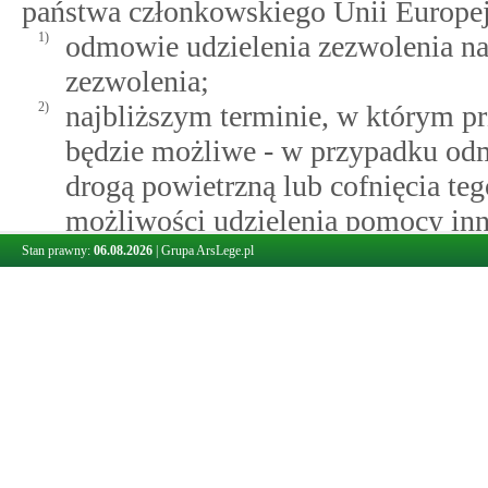
państwa członkowskiego Unii Europej
1)
odmowie udzielenia zezwolenia na 
zezwolenia;
2)
najbliższym terminie, w którym p
będzie możliwe - w przypadku odm
drogą powietrzną lub cofnięcia te
możliwości udzielenia pomocy i
Europejskiej w przeprowadzaniu tr
Stan prawny:
06.08.2026
|
Grupa ArsLege.pl
Art. 375.
Pomoc w tranzycie drogą powietrzną przez obszar polskie
Komendant Główny Straży Granicznej,
państwa członkowskiego Unii Europej
drogą powietrzną przez obszar polskie
1)
przejęciu cudzoziemca z pokładu 