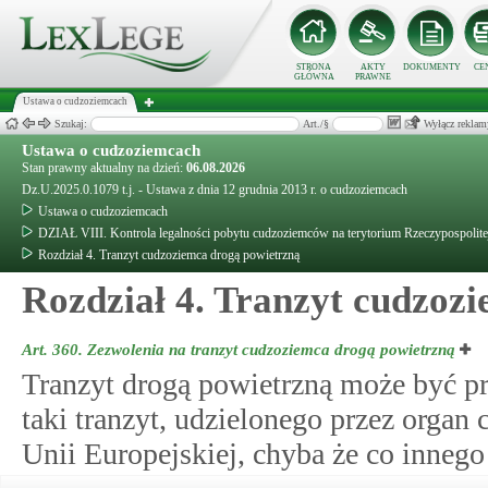
STRONA
AKTY
DOKUMENTY
CE
GŁÓWNA
PRAWNE
Ustawa o cudzoziemcach
Szukaj:
Art./§
Wyłącz reklam
Ustawa o cudzoziemcach
Stan prawny aktualny na dzień:
06.08.2026
Dz.U.2025.0.1079 t.j. - Ustawa z dnia 12 grudnia 2013 r. o cudzoziemcach
Ustawa o cudzoziemcach
DZIAŁ VIII. Kontrola legalności pobytu cudzoziemców na terytorium Rzeczypospolite
Rozdział 4. Tranzyt cudzoziemca drogą powietrzną
Rozdział 4. Tranzyt cudzoz
Art. 360.
Zezwolenia na tranzyt cudzoziemca drogą powietrzną
Tranzyt drogą powietrzną może być p
taki tranzyt, udzielonego przez organ
Unii Europejskiej, chyba że co inne