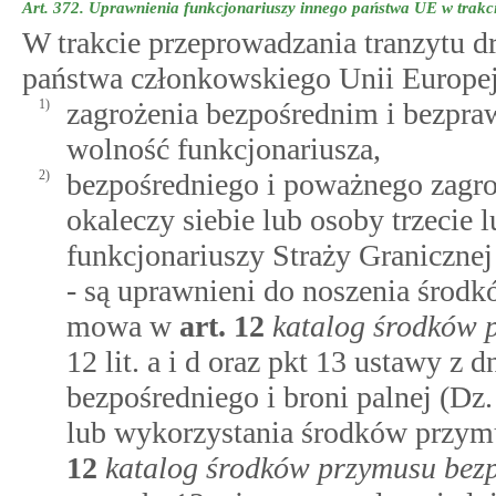
Art. 372.
Uprawnienia funkcjonariuszy innego państwa UE w trakci
W trakcie przeprowadzania tranzytu d
państwa członkowskiego Unii Europejs
1)
zagrożenia bezpośrednim i bezpr
wolność funkcjonariusza,
2)
bezpośredniego i poważnego zagro
okaleczy siebie lub osoby trzecie l
funkcjonariuszy Straży Granicznej 
- są uprawnieni do noszenia środ
mowa w
art.
12
katalog środków 
12 lit. a i d oraz pkt 13 ustawy z
bezpośredniego i broni palnej (Dz. 
lub wykorzystania środków przym
12
katalog środków przymusu bez