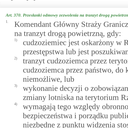
Art. 370.
Przesłanki odmowy zezwolenia na tranzyt drogą powietrz
1.
Komendant Główny Straży Granicz
na tranzyt drogą powietrzną, gdy:
1)
cudzoziemiec jest oskarżony w R
przestępstwa lub jest poszukiw
2)
tranzyt cudzoziemca przez teryt
cudzoziemca przez państwo, do k
niemożliwe, lub
3)
wykonanie decyzji o zobowiąza
zmiany lotniska na terytorium Rz
4)
wymagają tego względy obronnoś
bezpieczeństwa i porządku publi
niezbędne z punktu widzenia s