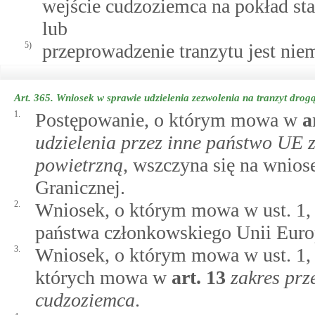
wejście cudzoziemca na pokład sta
lub
5)
przeprowadzenie tranzytu jest ni
Art. 365.
Wniosek w sprawie udzielenia zezwolenia na tranzyt drog
1.
Postępowanie, o którym mowa w
a
udzielenia przez inne państwo UE 
powietrzną
, wszczyna się na wnio
Granicznej.
2.
Wniosek, o którym mowa w ust. 1, 
państwa członkowskiego Unii Europ
3.
Wniosek, o którym mowa w ust. 1, 
których mowa w
art.
13
zakres pr
cudzoziemca
.