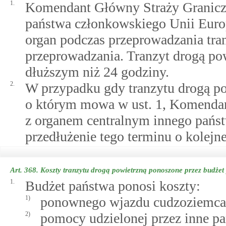
1.
Komendant Główny Straży Graniczn
państwa członkowskiego Unii Europ
organ podczas przeprowadzania tran
przeprowadzania. Tranzyt drogą pow
dłuższym niż 24 godziny.
2.
W przypadku gdy tranzytu drogą po
o którym mowa w ust. 1, Komendan
z organem centralnym innego pańs
przedłużenie tego terminu o kolejn
Art. 368.
Koszty tranzytu drogą powietrzną ponoszone przez budżet
1.
Budżet państwa ponosi koszty:
1)
ponownego wjazdu cudzoziemca n
2)
pomocy udzielonej przez inne p