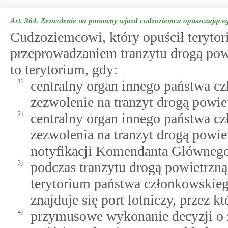
Art. 364.
Zezwolenie na ponowny wjazd cudzoziemca opuszczająceg
Cudzoziemcowi, który opuścił terytor
przeprowadzaniem tranzytu drogą pow
to terytorium, gdy:
1)
centralny organ innego państwa cz
zezwolenie na tranzyt drogą powie
2)
centralny organ innego państwa c
zezwolenia na tranzyt drogą powiet
notyfikacji Komendanta Głównego 
3)
podczas tranzytu drogą powietrzn
terytorium państwa członkowskiego
znajduje się port lotniczy, przez k
4)
przymusowe wykonanie decyzji o 