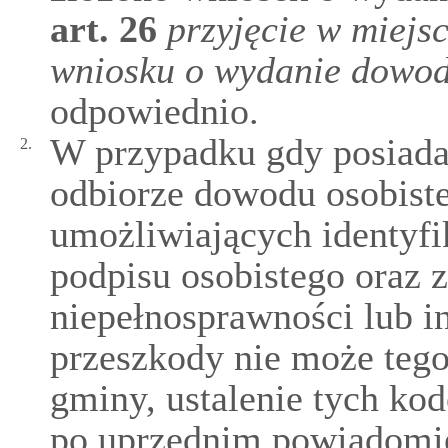
art.
26
przyjęcie w miej
wniosku o wydanie dowod
odpowiednio.
W przypadku gdy posiada
2.
odbiorze dowodu osobiste
umożliwiających identyfik
podpisu osobistego oraz 
niepełnosprawności lub in
przeszkody nie może tego
gminy, ustalenie tych ko
po uprzednim powiadomie