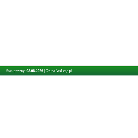
Stan prawny:
08.08.2026
|
Grupa ArsLege.pl