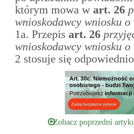
którym mowa w
art.
26
p
wnioskodawcy wniosku o 
1a. Przepis
art.
26
przyję
wnioskodawcy wniosku o 
2 stosuje się odpowiednio
Art. 30c. Niemożność 
osobistego - budzi Two
Potrzebujesz
informacji
Zadaj bezpłatne pytanie
Zobacz poprzedni artyk