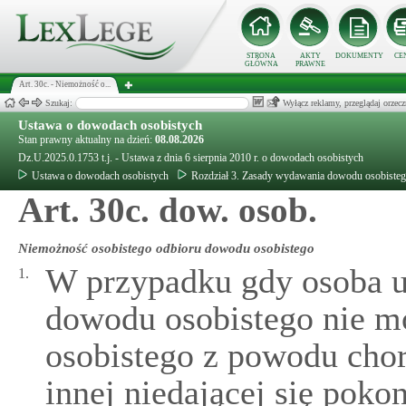
STRONA
AKTY
DOKUMENTY
CE
GŁÓWNA
PRAWNE
Art. 30c. - Niemożność o...
Szukaj:
Wyłącz reklamy, przeglądaj orz
Ustawa o dowodach osobistych
Stan prawny aktualny na dzień:
08.08.2026
Dz.U.2025.0.1753 t.j. - Ustawa z dnia 6 sierpnia 2010 r. o dowodach osobistych
Ustawa o dowodach osobistych
Rozdział 3. Zasady wydawania dowodu osobiste
Art. 30c. dow. osob.
Niemożność osobistego odbioru dowodu osobistego
W przypadku gdy osoba u
1.
dowodu osobistego nie m
osobistego z powodu chor
innej niedającej się poko