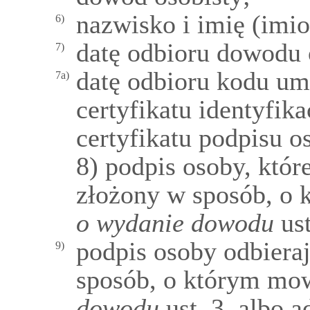
nazwisko i imię (imi
6)
datę odbioru dowodu 
7)
datę odbioru kodu um
7a)
certyfikatu identyfika
certyfikatu podpisu o
8) podpis osoby, któ
złożony w sposób, o
o wydanie dowodu
ust
podpis osoby odbiera
9)
sposób, o którym mo
dowodu
ust. 3, albo 