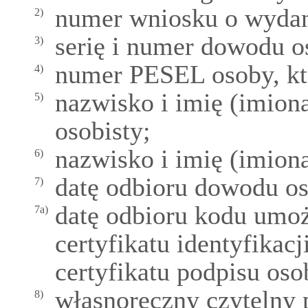
numer wniosku o wydan
2)
serię i numer dowodu o
3)
numer PESEL osoby, kt
4)
nazwisko i imię (imion
5)
osobisty;
nazwisko i imię (imio
6)
datę odbioru dowodu os
7)
datę odbioru kodu umo
7a)
certyfikatu identyfikacj
certyfikatu podpisu oso
własnoręczny czytelny 
8)