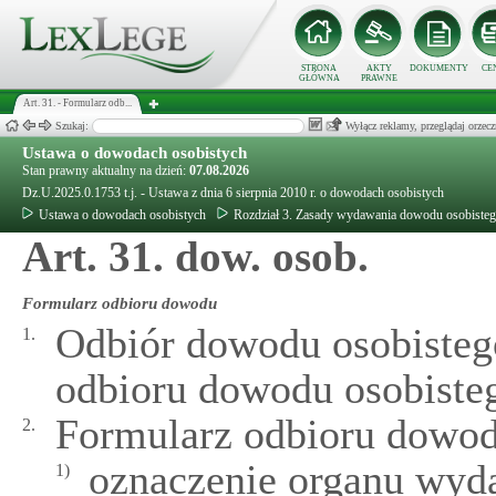
STRONA
AKTY
DOKUMENTY
CE
GŁÓWNA
PRAWNE
Art. 31. - Formularz odb...
Szukaj:
Wyłącz reklamy, przeglądaj orz
Ustawa o dowodach osobistych
Stan prawny aktualny na dzień:
07.08.2026
Dz.U.2025.0.1753 t.j. - Ustawa z dnia 6 sierpnia 2010 r. o dowodach osobistych
Ustawa o dowodach osobistych
Rozdział 3. Zasady wydawania dowodu osobiste
Art. 31. dow. osob.
Formularz odbioru dowodu
Odbiór dowodu osobistego
1.
odbioru dowodu osobiste
Formularz odbioru dowod
2.
oznaczenie organu wyd
1)