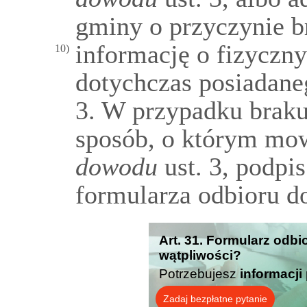
gminy o przyczynie b
informację o fizyczn
10)
dotychczas posiadane
3. W przypadku braku
sposób, o którym mo
dowodu
ust. 3, podpi
formularza odbioru d
Art. 31. Formularz odb
wątpliwości?
Potrzebujesz
informacji
Zadaj bezpłatne pytanie