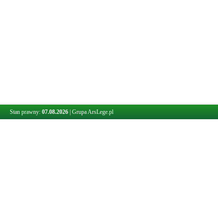
Stan prawny:
07.08.2026
|
Grupa ArsLege.pl