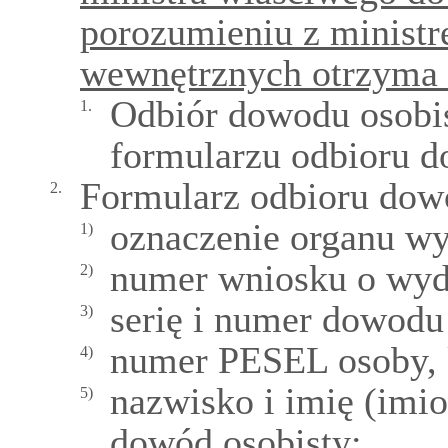
porozumieniu z minist
wewnętrznych otrzyma 
Odbiór dowodu osobis
1.
formularzu odbioru d
Formularz odbioru dowo
2.
oznaczenie organu wy
1)
numer wniosku o wyd
2)
serię i numer dowodu
3)
numer PESEL osoby, 
4)
nazwisko i imię (imi
5)
dowód osobisty;