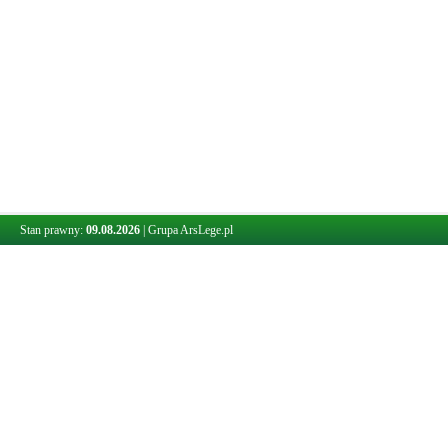
Stan prawny:
09.08.2026
|
Grupa ArsLege.pl