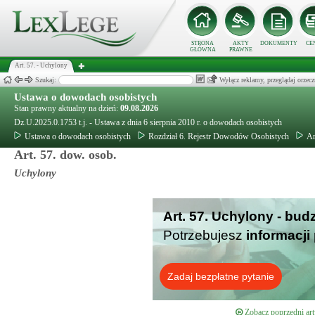
STRONA
AKTY
DOKUMENTY
CE
GŁÓWNA
PRAWNE
Art. 57. - Uchylony
Szukaj:
Wyłącz reklamy, przeglądaj orz
Ustawa o dowodach osobistych
Stan prawny aktualny na dzień:
09.08.2026
Dz.U.2025.0.1753 t.j. - Ustawa z dnia 6 sierpnia 2010 r. o dowodach osobistych
Ustawa o dowodach osobistych
Rozdział 6. Rejestr Dowodów Osobistych
Ar
Art. 57. dow. osob.
Uchylony
Art. 57. Uchylony - bud
Potrzebujesz
informacji
Zadaj bezpłatne pytanie
Zobacz poprzedni art