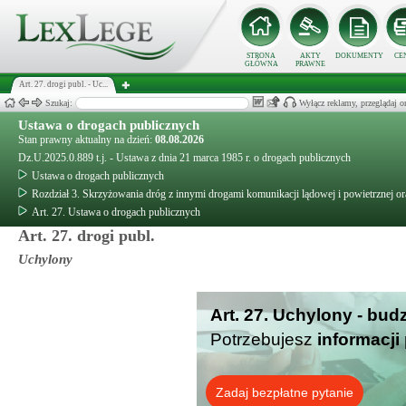
STRONA
AKTY
DOKUMENTY
CE
GŁÓWNA
PRAWNE
Art. 27. drogi publ. - Uc...
Szukaj:
Wyłącz reklamy, przeglądaj
Ustawa o drogach publicznych
Stan prawny aktualny na dzień:
08.08.2026
Dz.U.2025.0.889 t.j. - Ustawa z dnia 21 marca 1985 r. o drogach publicznych
Ustawa o drogach publicznych
Rozdział 3. Skrzyżowania dróg z innymi drogami komunikacji lądowej i powietrznej o
Art. 27. Ustawa o drogach publicznych
Art. 27. drogi publ.
Uchylony
Art. 27. Uchylony - bud
Potrzebujesz
informacji
Zadaj bezpłatne pytanie