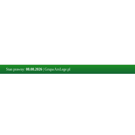
Stan prawny:
08.08.2026
|
Grupa ArsLege.pl