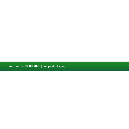
Stan prawny:
09.08.2026
|
Grupa ArsLege.pl