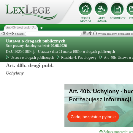
STRONA
AKTY
DOKUMENTY
CE
GŁÓWNA
PRAWNE
Art. 40b. drogi publ. - U...
Szukaj:
Wyłącz reklamy, przeglądaj
Ustawa o drogach publicznych
Stan prawny aktualny na dzień:
09.08.2026
Dz.U.2025.0.889 t.j. - Ustawa z dnia 21 marca 1985 r. o drogach publicznych
Ustawa o drogach publicznych
Rozdział 4. Pas drogowy
Art. 40b. Ustawa o 
Art. 40b. drogi publ.
Uchylony
Art. 40b. Uchylony - bu
Potrzebujesz
informacji
Zadaj bezpłatne pytanie
Zobacz poprzedni art