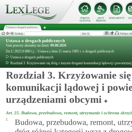
STRONA
AKTY
DOKUMENTY
CE
GŁÓWNA
PRAWNE
Ustawa o drogach publiczn...
Szukaj:
Art./§
Wyłącz re
Ustawa o drogach publicznych
Stan prawny aktualny na dzień:
09.08.2026
Dz.U.2025.0.889 t.j. - Ustawa z dnia 21 marca 1985 r. o drogach publicznych
Ustawa o drogach publicznych
Rozdział 3. Krzyżowanie się dróg z innymi drogami komunikacji lądowej i powietrzne
Rozdział 3. Krzyżowanie si
komunikacji lądowej i powie
urządzeniami obcymi
Art. 25.
Budowa, przebudowa, remont, utrzymanie i ochrona skrzyż
1.
Budowa, przebudowa, remont, utrz
dróg różnej kategorii wraz z drog