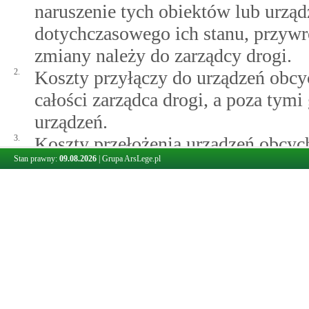
naruszenie tych obiektów lub urzą
dotychczasowego ich stanu, przywr
zmiany należy do zarządcy drogi.
2.
Koszty przyłączy do urządzeń obc
całości zarządca drogi, a poza tymi
urządzeń.
3.
Koszty przełożenia urządzeń obcy
Stan prawny:
09.08.2026
|
Grupa ArsLege.pl
naruszenia lub konieczności zmian
w wysokości odpowiadającej wartoś
dotychczasowych właściwości użyt
zarządca drogi.
4.
Jeżeli w wyniku uzgodnień zarządcy
wprowadzone ulepszenia urządzeń,
ich właściciel lub użytkownik.