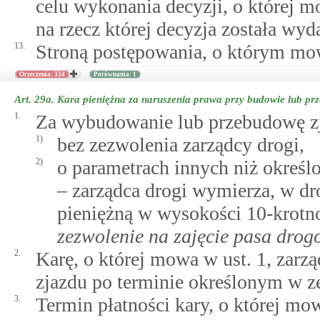
celu wykonania decyzji, o której mo
na rzecz której decyzja została wyd
13.
Stroną postępowania, o którym mow
Orzeczenia: 334
Porównania: 1
Art. 29a.
Kara pieniężna za naruszenia prawa przy budowie lub pr
1.
Za wybudowanie lub przebudowę z
1)
bez zezwolenia zarządcy drogi,
2)
o parametrach innych niż określ
– zarządca drogi wymierza, w dro
pieniężną w wysokości 10-krotno
zezwolenie na zajęcie pasa dro
2.
Karę, o której mowa w ust. 1, zar
zjazdu po terminie określonym w z
3.
Termin płatności kary, o której mo