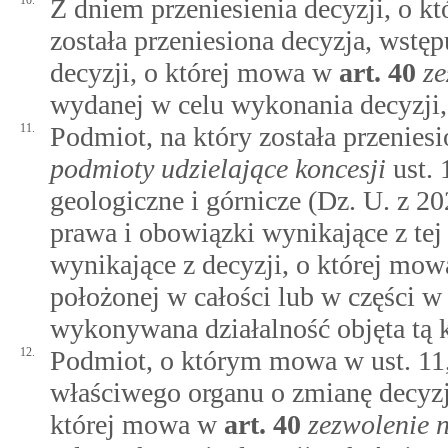
10.
Z dniem przeniesienia decyzji, o kt
została przeniesiona decyzja, wstę
decyzji, o której mowa w
art.
40
ze
wydanej w celu wykonania decyzji, 
11.
Podmiot, na który została przenies
podmioty udzielające koncesji
ust. 
geologiczne i górnicze (Dz. U. z 20
prawa i obowiązki wynikające z tej
wynikające z decyzji, o której mow
położonej w całości lub w części w 
wykonywana działalność objęta tą 
12.
Podmiot, o którym mowa w ust. 11
właściwego organu o zmianę decyzji
której mowa w
art.
40
zezwolenie 