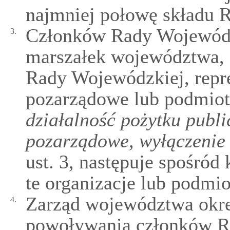
najmniej połowę składu 
Członków Rady Wojewódz
3.
marszałek województwa, 
Rady Wojewódzkiej, repre
pozarządowe lub podmio
działalność pożytku publi
pozarządowe, wyłączenie
ust. 3, następuje spośró
te organizacje lub podmio
Zarząd województwa okreś
4.
powoływania członków R