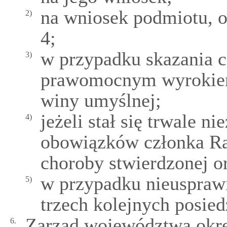
na wniosek podmiotu, o
2)
4;
w przypadku skazania 
3)
prawomocnym wyrokiem 
winy umyślnej;
jeżeli stał się trwale n
4)
obowiązków członka R
choroby stwierdzonej o
w przypadku nieusprawi
5)
trzech kolejnych posie
Zarząd województwa okre
6.