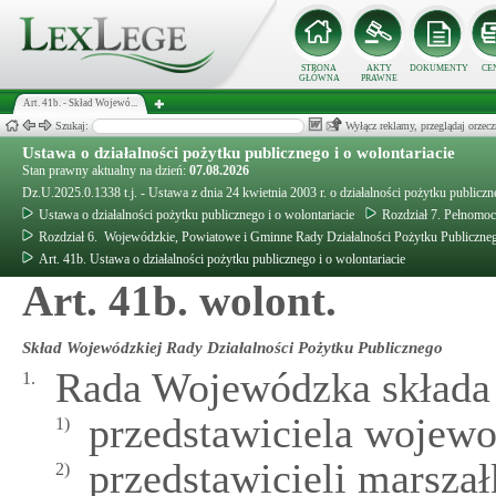
STRONA
AKTY
DOKUMENTY
CE
GŁÓWNA
PRAWNE
Art. 41b. - Skład Wojewó...
Szukaj:
Wyłącz reklamy, przeglądaj orz
Ustawa o działalności pożytku publicznego i o wolontariacie
Stan prawny aktualny na dzień:
07.08.2026
Dz.U.2025.0.1338 t.j. - Ustawa z dnia 24 kwietnia 2003 r. o działalności pożytku publiczn
Ustawa o działalności pożytku publicznego i o wolontariacie
Rozdział 7. Pełnomo
Rozdział 6. Wojewódzkie, Powiatowe i Gminne Rady Działalności Pożytku Publiczne
Art. 41b. Ustawa o działalności pożytku publicznego i o wolontariacie
Art. 41b. wolont.
Skład Wojewódzkiej Rady Działalności Pożytku Publicznego
Rada Wojewódzka składa 
1.
przedstawiciela wojewo
1)
przedstawicieli marsza
2)