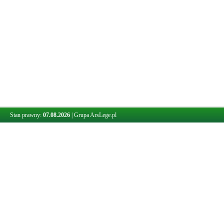
Stan prawny:
07.08.2026
|
Grupa ArsLege.pl