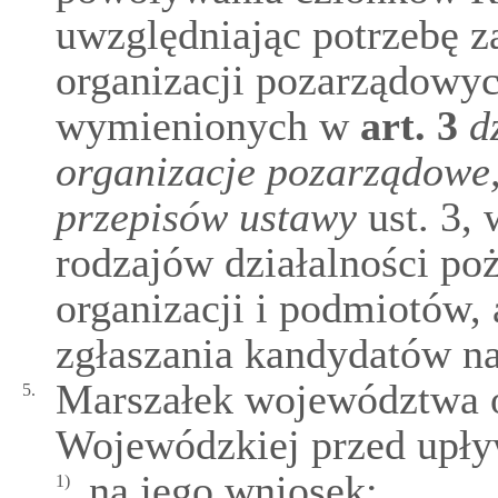
uwzględniając potrzebę z
organizacji pozarządowy
wymienionych w
art.
3
d
organizacje pozarządowe,
przepisów ustawy
ust. 3,
rodzajów działalności po
organizacji i podmiotów, 
zgłaszania kandydatów n
Marszałek województwa 
5.
Wojewódzkiej przed upły
na jego wniosek;
1)