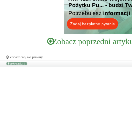
Pożytku Pu... - budzi T
Potrzebujesz
informacji
Zadaj bezpłatne pytanie
Zobacz poprzedni artyk
Zobacz cały akt prawny
Porównania: 1