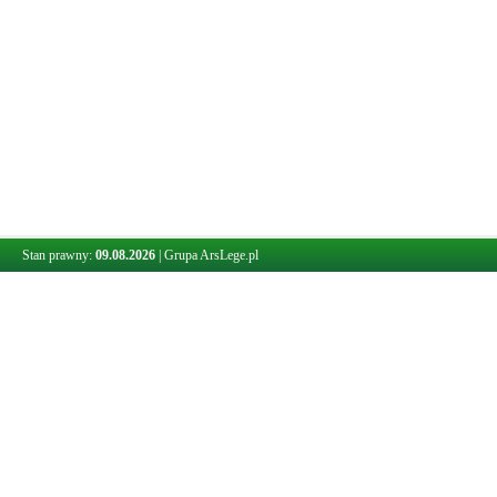
Stan prawny:
09.08.2026
|
Grupa ArsLege.pl