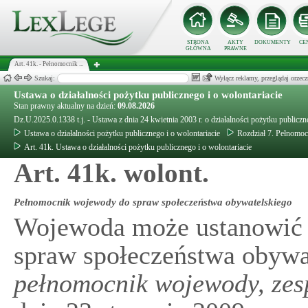
STRONA
AKTY
DOKUMENTY
CE
GŁÓWNA
PRAWNE
Art. 41k. - Pełnomocnik ...
Szukaj:
Wyłącz reklamy, przeglądaj orz
Ustawa o działalności pożytku publicznego i o wolontariacie
Stan prawny aktualny na dzień:
09.08.2026
Dz.U.2025.0.1338 t.j. - Ustawa z dnia 24 kwietnia 2003 r. o działalności pożytku publiczn
Ustawa o działalności pożytku publicznego i o wolontariacie
Rozdział 7. Pełnomo
Art. 41k. Ustawa o działalności pożytku publicznego i o wolontariacie
Art. 41k. wolont.
Pełnomocnik wojewody do spraw społeczeństwa obywatelskiego
Wojewoda może ustanowić
spraw społeczeństwa obywat
pełnomocnik wojewody, zes