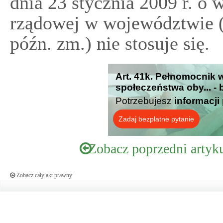
dnia 23 stycznia 2009 r. o 
rządowej w województwie (D
późn. zm.) nie stosuje się.
Art. 41k. Pełnomocnik
społeczeństwa oby... -
Potrzebujesz
informacji
Zadaj bezpłatne pytanie
Zobacz poprzedni artyk
Zobacz cały akt prawny