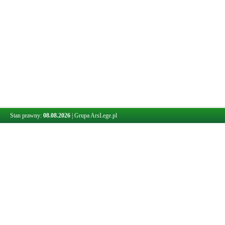
Stan prawny:
08.08.2026
|
Grupa ArsLege.pl