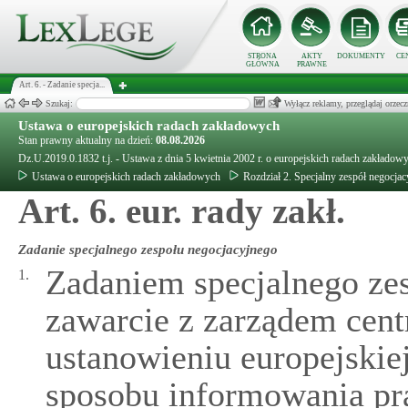
STRONA
AKTY
DOKUMENTY
CE
GŁÓWNA
PRAWNE
Art. 6. - Zadanie specja...
Szukaj:
Wyłącz reklamy, przeglądaj orz
Ustawa o europejskich radach zakładowych
Stan prawny aktualny na dzień:
08.08.2026
Dz.U.2019.0.1832 t.j. - Ustawa z dnia 5 kwietnia 2002 r. o europejskich radach zakładow
Ustawa o europejskich radach zakładowych
Rozdział 2. Specjalny zespół negocjac
Art. 6. eur. rady zakł.
Zadanie specjalnego zespołu negocjacyjnego
Zadaniem specjalnego zes
1.
zawarcie z zarządem cen
ustanowieniu europejskiej
sposobu informowania pra