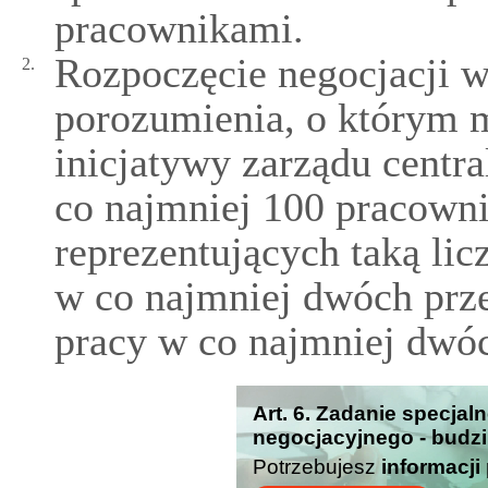
pracownikami.
Rozpoczęcie negocjacji w
2.
porozumienia, o którym m
inicjatywy zarządu centr
co najmniej 100 pracowni
reprezentujących taką li
w co najmniej dwóch prze
pracy w co najmniej dwó
Art. 6. Zadanie specjal
negocjacyjnego - budzi
Potrzebujesz
informacji