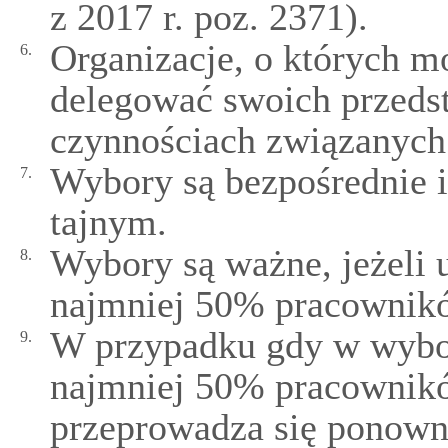
z 2017 r. poz. 2371).
Organizacje, o których m
6.
delegować swoich przedst
czynnościach związanyc
Wybory są bezpośrednie 
7.
tajnym.
Wybory są ważne, jeżeli 
8.
najmniej 50% pracownik
W przypadku gdy w wybor
9.
najmniej 50% pracownikó
przeprowadza się ponown