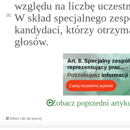
względu na liczbę uczest
W skład specjalnego zes
10.
kandydaci, którzy otrzym
głosów.
Art. 8. Specjalny zespó
reprezentujący prac... 
Potrzebujesz
informacji
Zadaj bezpłatne pytanie
Zobacz poprzedni artyk
Zobacz cały akt prawny