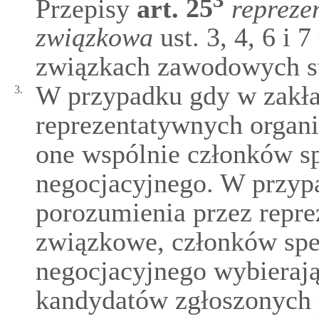
3
Przepisy
art.
25
repreze
związkowa
ust. 3, 4, 6 i 
związkach zawodowych st
W przypadku gdy w zakład
3.
reprezentatywnych organ
one wspólnie członków sp
negocjacyjnego. W przypa
porozumienia przez repre
związkowe, członków spe
negocjacyjnego wybieraj
kandydatów zgłoszonych p