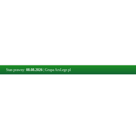
Stan prawny:
08.08.2026
|
Grupa ArsLege.pl