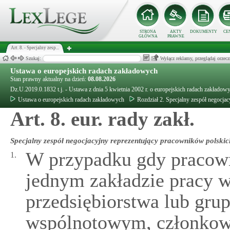
STRONA
AKTY
DOKUMENTY
CE
GŁÓWNA
PRAWNE
Art. 8. - Specjalny zesp...
Szukaj:
Wyłącz reklamy, przeglądaj orz
Ustawa o europejskich radach zakładowych
Stan prawny aktualny na dzień:
08.08.2026
Dz.U.2019.0.1832 t.j. - Ustawa z dnia 5 kwietnia 2002 r. o europejskich radach zakładow
Ustawa o europejskich radach zakładowych
Rozdział 2. Specjalny zespół negocjac
Art. 8. eur. rady zakł.
Specjalny zespół negocjacyjny reprezentujący pracowników polskic
W przypadku gdy pracown
1.
jednym zakładzie pracy 
przedsiębiorstwa lub grup
wspólnotowym, członkowi