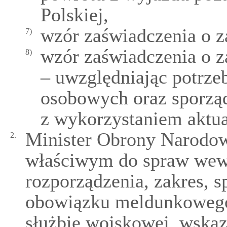
Polskiej,
wzór zaświadczenia o z
7)
wzór zaświadczenia o 
8)
– uwzględniając potrze
osobowych oraz sporząd
z wykorzystaniem aktua
Minister Obrony Narodow
2.
właściwym do spraw wewn
rozporządzenia, zakres, 
obowiązku meldunkowego 
służbie wojskowej, wskaz