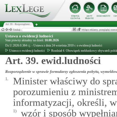
STRONA
AKTY
DOKUMENTY
CE
GŁÓWNA
PRAWNE
Art. 39. - Rozporządzeni...
Szukaj:
Wyłącz reklamy, przeglądaj orz
Ustawa o ewidencji ludności
Stan prawny aktualny na dzień:
10.08.2026
Dz.U.2026.0.384 t.j. - Ustawa z dnia 24 września 2010 r. o ewidencji ludności
Ustawa o ewidencji ludności
Rozdział 4. Obowiązek meldunkowy obywateli polsk
Art. 39. ewid.ludności
Rozporządzenie w sprawie formularzy zgłoszenia pobytu, wymeldow
Minister właściwy do sp
1.
porozumieniu z ministre
informatyzacji, określi, 
wzór i sposób wypełnia
1)