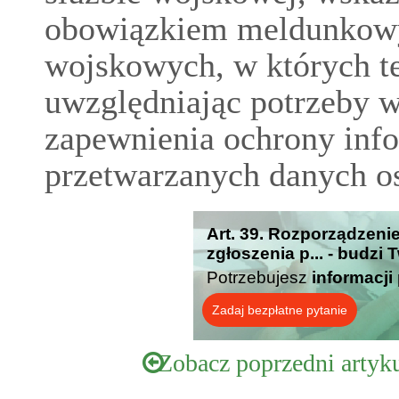
obowiązkiem meldunkowy
wojskowych, w których t
uwzględniając potrzeby w
zapewnienia ochrony info
przetwarzanych danych 
Art. 39. Rozporządzeni
zgłoszenia p... - budzi
Potrzebujesz
informacji
Zadaj bezpłatne pytanie
Zobacz poprzedni artyk