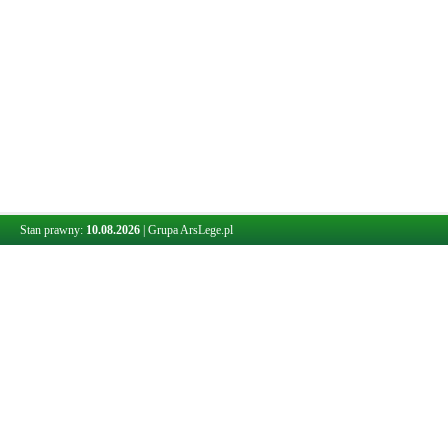
Stan prawny:
10.08.2026
|
Grupa ArsLege.pl