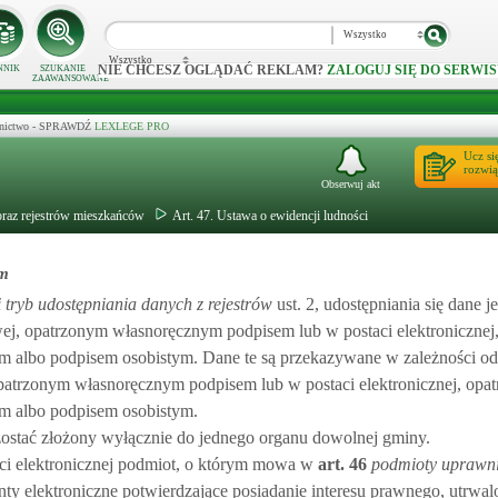
Wszystko
Wszystko
NIE CHCESZ OGLĄDAĆ REKLAM?
ZALOGUJ SIĘ DO SERWIS
NNIK
SZUKANIE
ZAAWANSOWANE
ecznictwo - SPRAWDŹ
LEXLEGE PRO
Ucz si
rozwią
Obserwuj akt
oraz rejestrów mieszkańców
Art. 47. Ustawa o ewidencji ludności
om
tryb udostępniania danych z rejestrów
ust. 2, udostępniania się dane 
wej, opatrzonym własnoręcznym podpisem lub w postaci elektronicznej
 albo podpisem osobistym. Dane te są przekazywane w zależności od
atrzonym własnoręcznym podpisem lub w postaci elektronicznej, opa
m albo podpisem osobistym.
zostać złożony wyłącznie do jednego organu dowolnej gminy.
ci elektronicznej podmiot, o którym mowa w
art.
46
podmioty uprawni
nty elektroniczne potwierdzające posiadanie interesu prawnego, utrwal