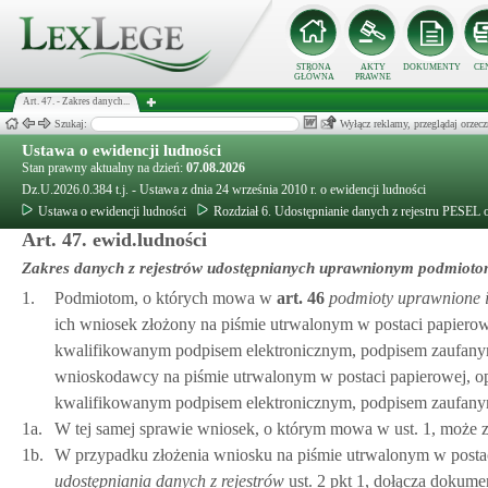
STRONA
AKTY
DOKUMENTY
CE
GŁÓWNA
PRAWNE
Art. 47. - Zakres danych...
Szukaj:
Wyłącz reklamy, przeglądaj orz
Ustawa o ewidencji ludności
Stan prawny aktualny na dzień:
07.08.2026
Dz.U.2026.0.384 t.j. - Ustawa z dnia 24 września 2010 r. o ewidencji ludności
Ustawa o ewidencji ludności
Rozdział 6. Udostępnianie danych z rejestru PESEL 
Art. 47. ewid.ludności
Zakres danych z rejestrów udostępnianych uprawnionym podmiot
1.
Podmiotom, o których mowa w
art.
46
podmioty uprawnione i 
ich wniosek złożony na piśmie utrwalonym w postaci papiero
kwalifikowanym podpisem elektronicznym, podpisem zaufanym
wnioskodawcy na piśmie utrwalonym w postaci papierowej, op
kwalifikowanym podpisem elektronicznym, podpisem zaufany
1a.
W tej samej sprawie wniosek, o którym mowa w ust. 1, może 
1b.
W przypadku złożenia wniosku na piśmie utrwalonym w posta
udostępniania danych z rejestrów
ust. 2 pkt 1, dołącza dokume