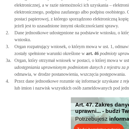
elektronicznej, a w razie niemożności ich uzyskania – elektr
elektronicznego, podpisu zaufanego albo podpisu osobistego
postaci papierowej, z którego sporządzono elektroniczną kopię,
jeżeli jest to uzasadnione innymi okolicznościami sprawy.
2.
Dane jednostkowe udostępnione na podstawie wniosku, o któ
wniosku.
3.
Organ rozpatrujący wniosek, o którym mowa w ust. 1, odmawia
zostały spełnione warunki określone w
art.
46
podmioty uprawn
3a.
Organ, który otrzymał wniosek w postaci, o której mowa w us
udostępniania uprawnionym podmiotom danych z rejestru za p
odmawia, w drodze postanowienia, wszczęcia postępowania.
4.
Przez dane jednostkowe rozumie się informacje uzyskane z re
lub imion i nazwisk wszystkich osób zameldowanych pod jed
Art. 47. Zakres dan
uprawni... - budzi T
Potrzebujesz
informa