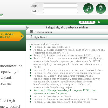
Login:
Hasło:
U!
07.08.2026
Zaloguj się, aby pozbyć się reklam.
Historia zmian
ę efektywniej
zując test
Spis Treści
Ustawa o ewidencji ludności
Rozdział 1. Przepisy ogólne
(1 - 5)
Rozdział 2. Zakres i zasady rejestracji danych w rejestrze PESEL
i rejestrach mieszkańców
(6 - 14)
Rozdział 3, Zasady i tryb nadawania numeru PESEL
(15 - 23)
Rozdział 3a. Rejestr zastrzeżeń numerów PESEL, zasady i tryb
udostępniania danych z rejestru zastrzeżeń numerów PESEL
oraz zasady i tryb zastrzegania i cofania zastrzeżenia numeru
jednostkowe, na
PESEL
Rozdział 4. Obowiązek meldunkowy obywateli polskich
(24 - 39)
, opatrzonym
Rozdział 5. Obowiązek meldunkowy cudzoziemców
(40 - 44)
Rozdział 5a. Zasady i tryb nadawania numeru PESEL
 żądania
beneficjentom ochrony czasowej, zarządzania statusem tych
cudzoziemców, zasady i sposób prowadzenia rejestru
trzonym
beneficjentów ochrony czasowej oraz zasady i tryb
udostępniania danych z tego rejestru
Rozdział 6. Udostępnianie danych z rejestru PESEL oraz
rejestrów mieszkańców
(45 - 58)
Rozdział 7. Przepisy karne
(59 - 60)
Rozdział 8. Zmiany w przepisach obowiązujących
(61 - 68a)
one i tryb
Rozdział 9. Przepisy przejściowe i końcowe
(69 - 80)
one w postaci