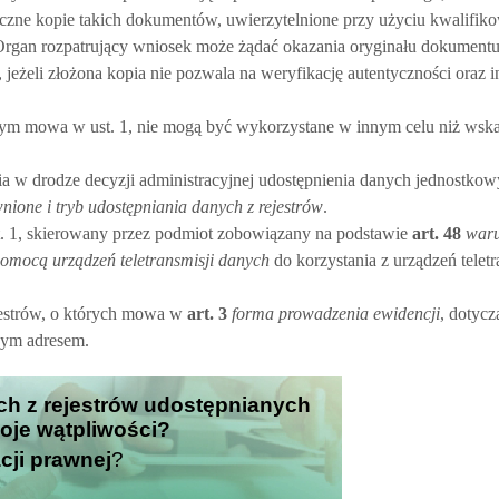
oniczne kopie takich dokumentów, uwierzytelnione przy użyciu kwalifi
. Organ rozpatrujący wniosek może żądać okazania oryginału dokument
 jeżeli złożona kopia nie pozwala na weryfikację autentyczności oraz i
rym mowa w ust. 1, nie mogą być wykorzystane w innym celu niż wsk
 w drodze decyzji administracyjnej udostępnienia danych jednostkowyc
ione i tryb udostępniania danych z rejestrów
.
t. 1, skierowany przez podmiot zobowiązany na podstawie
art.
48
waru
omocą urządzeń teletransmisji danych
do korzystania z urządzeń teletr
jestrów, o których mowa w
art.
3
forma prowadzenia ewidencji
, dotycz
nym adresem.
ych z rejestrów udostępnianych
woje wątpliwości?
cji prawnej
?