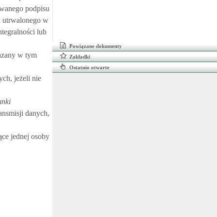
kowanego podpisu
u utrwalonego w
ntegralności lub
Powiązane dokumenty
azany w tym
Zakładki
Ostatnio otwarte
h, jeżeli nie
nki
ansmisji danych,
ące jednej osoby