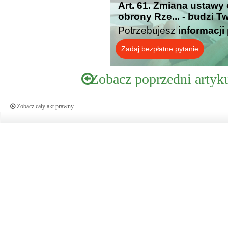
Art. 61. Zmiana ustaw
obrony Rze... - budzi T
Potrzebujesz
informacji
Zadaj bezpłatne pytanie
Zobacz poprzedni artyk
Zobacz cały akt prawny