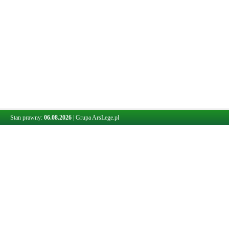
Stan prawny:
06.08.2026
|
Grupa ArsLege.pl