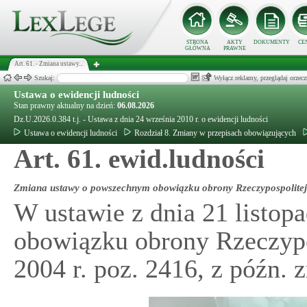
STRONA
AKTY
DOKUMENTY
CE
GŁÓWNA
PRAWNE
Art. 61. - Zmiana ustawy...
Szukaj:
Wyłącz reklamy, przeglądaj orz
Ustawa o ewidencji ludności
Stan prawny aktualny na dzień:
06.08.2026
Dz.U.2026.0.384 t.j. - Ustawa z dnia 24 września 2010 r. o ewidencji ludności
Ustawa o ewidencji ludności
Rozdział 8. Zmiany w przepisach obowiązujących
Art. 61. ewid.ludności
Zmiana ustawy o powszechnym obowiązku obrony Rzeczypospolitej 
W ustawie z dnia 21 listop
obowiązku obrony Rzeczypos
2004 r. poz. 2416, z późn. 