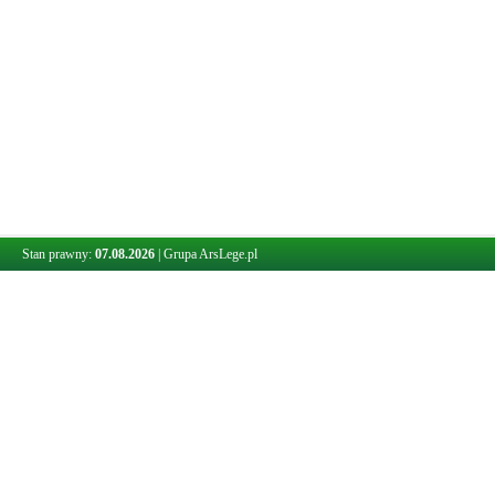
Stan prawny:
07.08.2026
|
Grupa ArsLege.pl