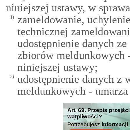
niniejszej ustawy, w spraw
zameldowanie, uchylenie
1)
technicznej zameldowan
udostępnienie danych ze
zbiorów meldunkowych - 
niniejszej ustawy;
udostępnienie danych z
2)
meldunkowych - umarza 
Art. 69. Przepis przejś
wątpliwości?
Potrzebujesz
informacji