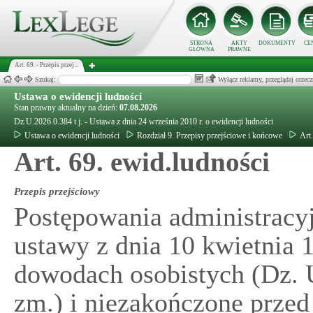
STRONA
AKTY
DOKUMENTY
CE
GŁÓWNA
PRAWNE
Art. 69. - Przepis przej...
Szukaj:
Wyłącz reklamy, przeglądaj orz
Ustawa o ewidencji ludności
Stan prawny aktualny na dzień:
07.08.2026
Dz.U.2026.0.384 t.j. - Ustawa z dnia 24 września 2010 r. o ewidencji ludności
Ustawa o ewidencji ludności
Rozdział 9. Przepisy przejściowe i końcowe
Art
Art. 69. ewid.ludności
Przepis przejściowy
Postępowania administracy
ustawy z dnia 10 kwietnia 1
dowodach osobistych (Dz. U.
zm.) i niezakończone przed