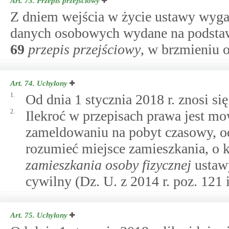
Art. 73.
Przepis przejściowy
Z dniem wejścia w życie ustawy wygas
danych osobowych wydane na podstaw
69
przepis przejściowy
, w brzmieniu 
Art. 74.
Uchylony
1.
Od dnia 1 stycznia 2018 r. znosi 
2.
Ilekroć w przepisach prawa jest m
zameldowaniu na pobyt czasowy, od 
rozumieć miejsce zamieszkania, 
zamieszkania osoby fizycznej
ustawy
cywilny (Dz. U. z 2014 r. poz. 121 i
Art. 75.
Uchylony