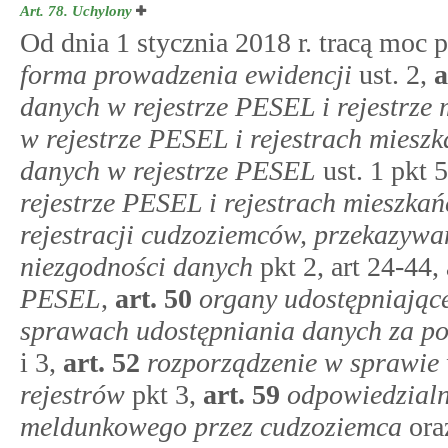
Art. 78.
Uchylony
Od dnia 1 stycznia 2018 r. tracą moc 
forma prowadzenia ewidencji
ust. 2,
a
danych w rejestrze PESEL i rejestrze
w rejestrze PESEL i rejestrach miesz
danych w rejestrze PESEL
ust. 1 pkt 
rejestrze PESEL i rejestrach mieszka
rejestracji cudzoziemców, przekazywa
niezgodności danych
pkt 2, art 24-44,
PESEL
,
art.
50
organy udostępniające
sprawach udostępniania danych za po
i 3,
art.
52
rozporządzenie w sprawie 
rejestrów
pkt 3,
art.
59
odpowiedzialn
meldunkowego przez cudzoziemca
ora