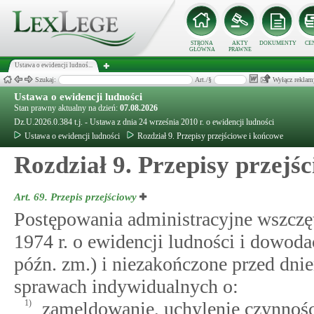
STRONA
AKTY
DOKUMENTY
CE
GŁÓWNA
PRAWNE
Ustawa o ewidencji ludnoś...
Szukaj:
Art./§
Wyłącz reklam
Ustawa o ewidencji ludności
Stan prawny aktualny na dzień:
07.08.2026
Dz.U.2026.0.384 t.j. - Ustawa z dnia 24 września 2010 r. o ewidencji ludności
Ustawa o ewidencji ludności
Rozdział 9. Przepisy przejściowe i końcowe
Rozdział 9. Przepisy przejś
Art. 69.
Przepis przejściowy
Postępowania administracyjne wszczęt
1974 r. o ewidencji ludności i dowodac
późn. zm.) i niezakończone przed dnie
sprawach indywidualnych o:
1)
zameldowanie, uchylenie czynnośc