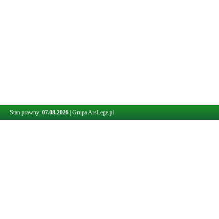
Stan prawny:
07.08.2026
|
Grupa ArsLege.pl