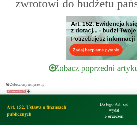
zwrotowi do budżetu pań
Art. 152. Ewidencja k
z dotacj... - budzi Twoj
Potrzebujesz
informacji
Zadaj bezpłatne pytanie
Zobacz poprzedni artyk
Zobacz cały akt prawny
Orzeczenia: 5
Do tego Art. sąd
Art. 152. Ustawa o finansach
wydał
publicznych
5 orzeczeń