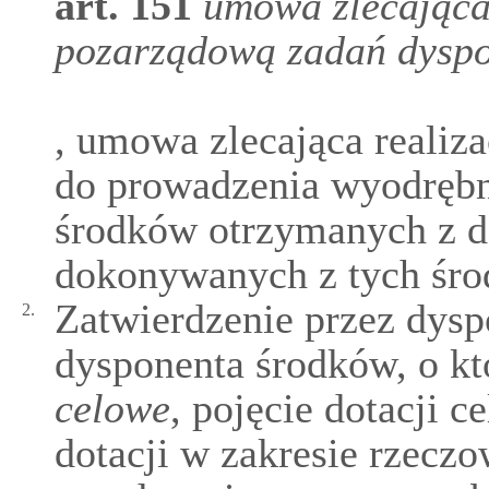
art.
151
umowa zlecająca 
pozarządową zadań dyspo
, umowa zlecająca realiza
do prowadzenia wyodrębn
środków otrzymanych z d
dokonywanych z tych śro
Zatwierdzenie przez dysp
2.
dysponenta środków, o k
celowe
, pojęcie dotacji c
dotacji w zakresie rzecz