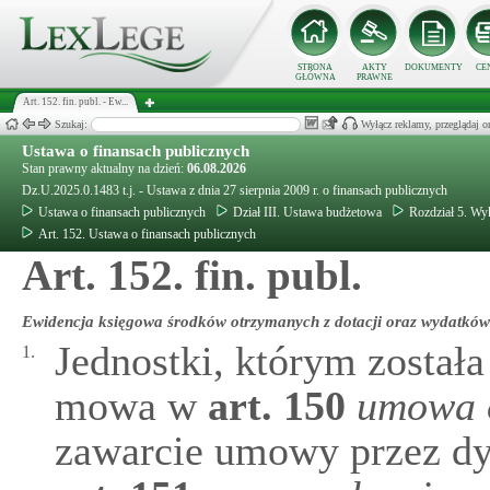
STRONA
AKTY
DOKUMENTY
CE
GŁÓWNA
PRAWNE
Art. 152. fin. publ. - Ew...
Szukaj:
Wyłącz reklamy, przeglądaj
Ustawa o finansach publicznych
Stan prawny aktualny na dzień:
06.08.2026
Dz.U.2025.0.1483 t.j. - Ustawa z dnia 27 sierpnia 2009 r. o finansach publicznych
Ustawa o finansach publicznych
Dział III. Ustawa budżetowa
Rozdział 5. W
Art. 152. Ustawa o finansach publicznych
Art. 152. fin. publ.
Ewidencja księgowa środków otrzymanych z dotacji oraz wydatków
Jednostki, którym została
1.
mowa w
art.
150
umowa o
zawarcie umowy przez dys