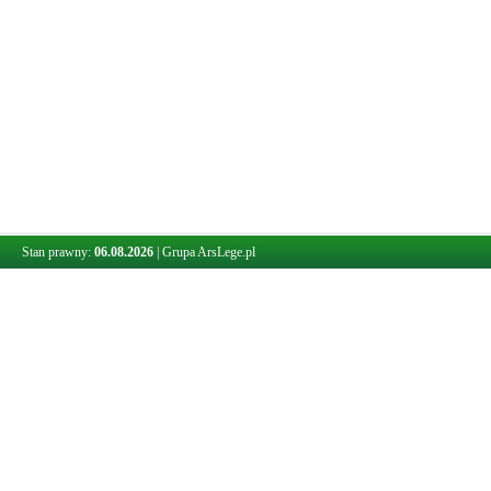
Stan prawny:
06.08.2026
|
Grupa ArsLege.pl