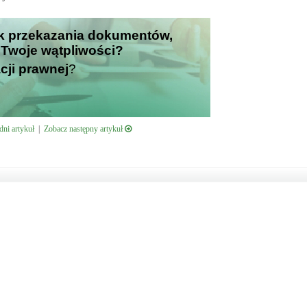
ek przekazania dokumentów,
zi Twoje wątpliwości?
cji prawnej
?
ni artykuł
|
Zobacz następny artykuł