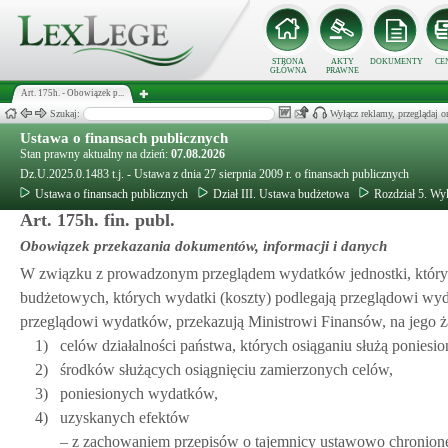
STRONA
AKTY
DOKUMENTY
CE
GŁÓWNA
PRAWNE
Art. 175h. - Obowiązek p...
Szukaj:
Wyłącz reklamy, przeglądaj
Ustawa o finansach publicznych
Stan prawny aktualny na dzień:
07.08.2026
Dz.U.2025.0.1483 t.j. - Ustawa z dnia 27 sierpnia 2009 r. o finansach publicznych
Ustawa o finansach publicznych
Dział III. Ustawa budżetowa
Rozdział 5. W
Art. 175h. fin. publ.
Obowiązek przekazania dokumentów, informacji i danych
W związku z prowadzonym przeglądem wydatków jednostki, któryc
budżetowych, których wydatki (koszty) podlegają przeglądowi wyda
przeglądowi wydatków, przekazują Ministrowi Finansów, na jego żą
1)
celów działalności państwa, których osiąganiu służą poniesio
2)
środków służących osiągnięciu zamierzonych celów,
3)
poniesionych wydatków,
4)
uzyskanych efektów
– z zachowaniem przepisów o tajemnicy ustawowo chronione