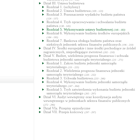
Dział III. Ustawa budżetowa
Rozdział 1. (uchylony)
Rozdział 2. Ustawa budżetowa
(109 - 123)
Rozdział 3. Przeznaczenie wydatków budżetu państwa
(124 - 137)
Rozdział 4. Tryb opracowywania i uchwalania budżetu
państwa
(138 - 145)
Rozdział 5. Wykonywanie ustawy budżetowej
(146 - 183)
Rozdział 6. Wykonywanie budżetu środków europejskich
(184 - 195)
Rozdział 7. Bankowa obsługa budżetu państwa oraz
niektórych jednostek sektora finansów publicznych
(196 - 210)
Dział IV. Środki europejskie i inne środki pochodzące ze źródeł
zagranicznych, niepodlegające zwrotowi
(202 - 210)
Dział V. Budżet, wieloletnia prognoza finansowa i uchwała
budżetowa jednostki samorządu terytorialnego
(211 - 271)
Rozdział 1. Zakres budżetu jednostki samorządu
terytorialnego
(211 - 225)
Rozdział 2. Wieloletnia prognoza finansowa jednostki
samorządu terytorialnego
(226 - 232)
Rozdział 3. Uchwała budżetowa
(233 - 246)
Rozdział 4. Wykonywanie budżetu jednostki samorządu
terytorialnego
(247 - 264)
Rozdział 5. Tryb zatwierdzenia wykonania budżetu jednostki
samorządu terytorialnego
(265 - 297)
Dział VI. Audyt wewnętrzny oraz koordynacja audytu
wewnętrznego w jednostkach sektora finansów publicznych
(272 - 296)
Dział VIa. Przepisy epizodyczne
Dział VII. Przepis końcowy
(297 - 297)