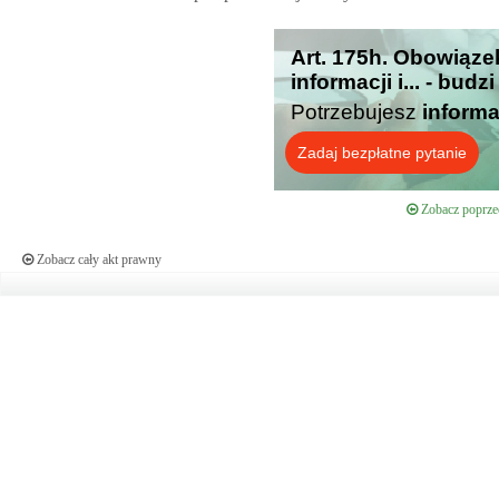
Art. 175h. Obowiąz
informacji i... - bud
Potrzebujesz
informa
Zadaj bezpłatne pytanie
Zobacz poprzed
Zobacz cały akt prawny