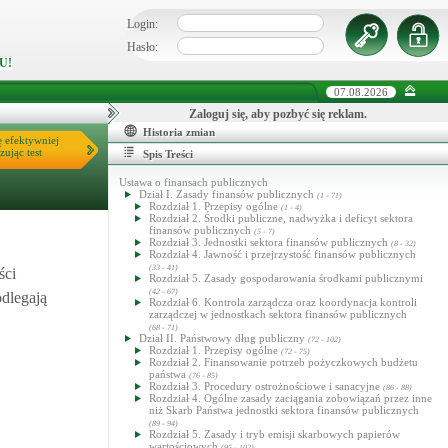
Login:
Hasło:
U!
07.08.2026
Zaloguj się, aby pozbyć się reklam.
Historia zmian
ę efektywniej
zując test
Spis Treści
Ustawa o finansach publicznych
Dział I. Zasady finansów publicznych
(1 - 71)
Rozdział 1. Przepisy ogólne
(1 - 4)
Rozdział 2. Środki publiczne, nadwyżka i deficyt sektora
finansów publicznych
(5 - 7)
Rozdział 3. Jednostki sektora finansów publicznych
(8 - 32)
Rozdział 4. Jawność i przejrzystość finansów publicznych
(33 - 41)
ści
Rozdział 5. Zasady gospodarowania środkami publicznymi
(42 - 67)
odlegają
Rozdział 6. Kontrola zarządcza oraz koordynacja kontroli
zarządczej w jednostkach sektora finansów publicznych
(68 - 71)
Dział II. Państwowy dług publiczny
(72 - 102)
Rozdział 1. Przepisy ogólne
(72 - 75)
Rozdział 2. Finansowanie potrzeb pożyczkowych budżetu
państwa
(76 - 85)
Rozdział 3. Procedury ostrożnościowe i sanacyjne
(86 - 88)
Rozdział 4. Ogólne zasady zaciągania zobowiązań przez inne
niż Skarb Państwa jednostki sektora finansów publicznych
(89 - 94)
Rozdział 5. Zasady i tryb emisji skarbowych papierów
wartościowych
(95 - 102)