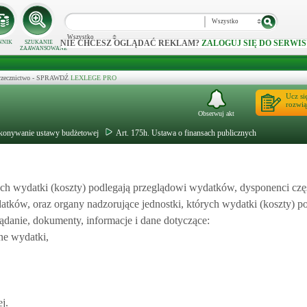
Wszystko
Wszystko
NIE CHCESZ OGLĄDAĆ REKLAM?
ZALOGUJ SIĘ DO SERWIS
NNIK
SZUKANIE
ZAAWANSOWANE
 orzecznictwo - SPRAWDŹ
LEXLEGE PRO
Ucz si
rozwią
Obserwuj akt
ykonywanie ustawy budżetowej
Art. 175h. Ustawa o finansach publicznych
h wydatki (koszty) podlegają przeglądowi wydatków, dysponenci czę
tków, oraz organy nadzorujące jednostki, których wydatki (koszty) p
danie, dokumenty, informacje i dane dotyczące:
ne wydatki,
j.