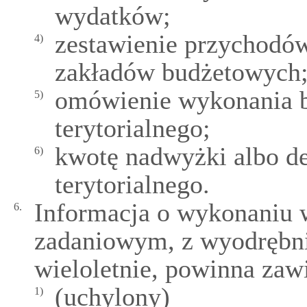
wydatków;
zestawienie przychodó
4)
zakładów budżetowych
omówienie wykonania b
5)
terytorialnego;
kwotę nadwyżki albo de
6)
terytorialnego.
Informacja o wykonaniu 
6.
zadaniowym, z wyodrębn
wieloletnie, powinna zaw
(uchylony)
1)