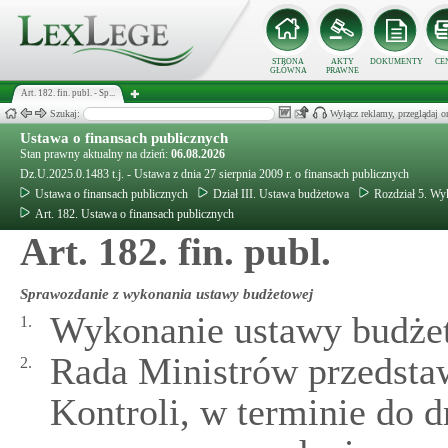
STRONA
AKTY
DOKUMENTY
CE
GŁÓWNA
PRAWNE
Art. 182. fin. publ. - Sp...
Szukaj:
Wyłącz reklamy, przeglądaj
Ustawa o finansach publicznych
Stan prawny aktualny na dzień:
06.08.2026
Dz.U.2025.0.1483 t.j. - Ustawa z dnia 27 sierpnia 2009 r. o finansach publicznych
Ustawa o finansach publicznych
Dział III. Ustawa budżetowa
Rozdział 5. W
Art. 182. Ustawa o finansach publicznych
Art. 182. fin. publ.
Sprawozdanie z wykonania ustawy budżetowej
Wykonanie ustawy budżet
1.
Rada Ministrów przedsta
2.
Kontroli, w terminie do 