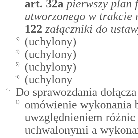
art.
32a
pierwszy plan
utworzonego w trakcie
122
załączniki do usta
(uchylony)
3)
(uchylony)
4)
(uchylony)
5)
(uchylony
6)
Do sprawozdania dołącza 
4.
omówienie wykonania b
1)
uwzględnieniem różnic
uchwalonymi a wykona