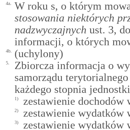
W roku s, o którym mow
4a.
stosowania niektórych pr
nadzwyczajnych
ust. 3, d
informacji, o których mow
(uchylony)
4b.
Zbiorcza informacja o w
5.
samorządu terytorialnego
każdego stopnia jednostk
zestawienie dochodów w
1)
zestawienie wydatków 
2)
zestawienie wydatków 
3)