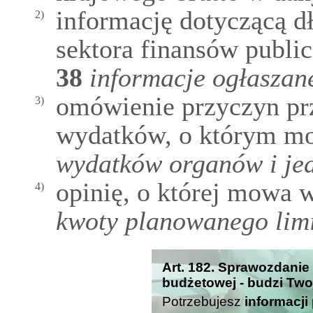
informację dotyczącą dł
2)
sektora finansów publi
38
informacje ogłaszan
omówienie przyczyn pr
3)
wydatków, o którym m
wydatków organów i jed
opinię, o której mowa 
4)
kwoty planowanego lim
Art. 182. Sprawozdanie
budżetowej - budzi Two
Potrzebujesz
informacji