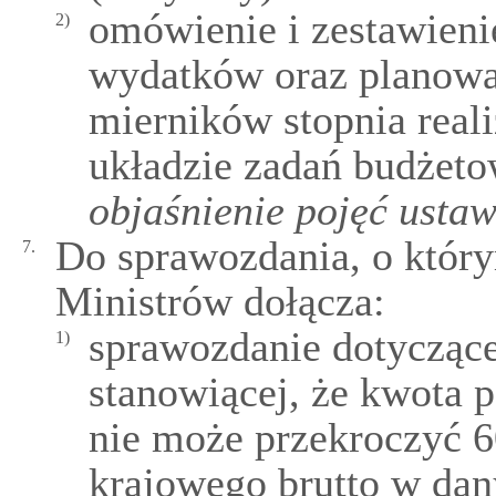
omówienie i zestawieni
2)
wydatków oraz planowan
mierników stopnia real
układzie zadań budżet
objaśnienie pojęć usta
Do sprawozdania, o któr
7.
Ministrów dołącza:
sprawozdanie dotyczące
1)
stanowiącej, że kwota 
nie może przekroczyć 6
krajowego brutto w da