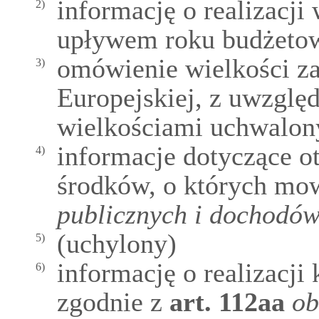
informację o realizacji
2)
upływem roku budżeto
omówienie wielkości z
3)
Europejskiej, z uwzglę
wielkościami uchwalo
informacje dotyczące 
4)
środków, o których mo
publicznych i dochodów
(uchylony)
5)
informację o realizacj
6)
zgodnie z
art.
112aa
ob