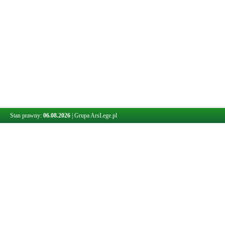
Stan prawny:
06.08.2026
|
Grupa ArsLege.pl