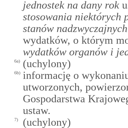
jednostek na dany rok
us
stosowania niektórych 
stanów nadzwyczajnych
wydatków, o którym m
wydatków organów i jed
(uchylony)
6a)
informację o wykonani
6b)
utworzonych, powierzo
Gospodarstwa Krajoweg
ustaw.
(uchylony)
7)