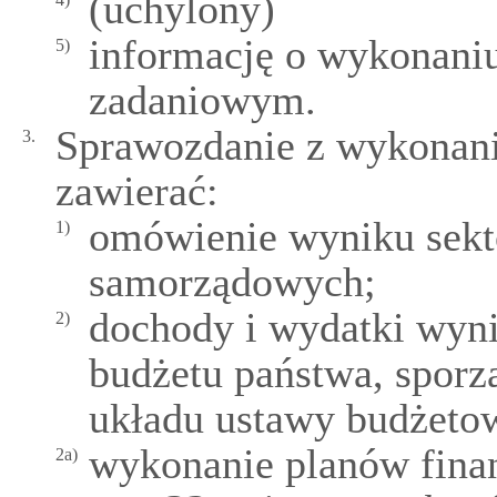
(uchylony)
informację o wykonani
5)
zadaniowym.
Sprawozdanie z wykonan
3.
zawierać:
omówienie wyniku sekto
1)
samorządowych;
dochody i wydatki wyn
2)
budżetu państwa, sporz
układu ustawy budżeto
wykonanie planów fina
2a)