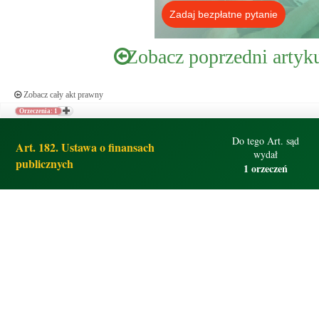
Zadaj bezpłatne pytanie
Zobacz poprzedni artyk
Zobacz cały akt prawny
Orzeczenia: 1
Do tego Art. sąd
Art. 182. Ustawa o finansach
wydał
publicznych
1 orzeczeń