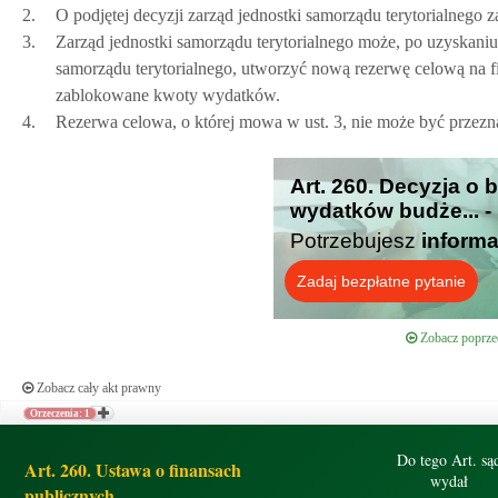
2.
O podjętej decyzji zarząd jednostki samorządu terytorialnego 
3.
Zarząd jednostki samorządu terytorialnego może, po uzyskaniu
samorządu terytorialnego, utworzyć nową rezerwę celową na f
zablokowane kwoty wydatków.
4.
Rezerwa celowa, o której mowa w ust. 3, nie może być przez
Art. 260. Decyzja o
wydatków budże... -
Potrzebujesz
informa
Zadaj bezpłatne pytanie
Zobacz poprzed
Zobacz cały akt prawny
Orzeczenia: 1
Do tego Art. są
Art. 260. Ustawa o finansach
wydał
publicznych