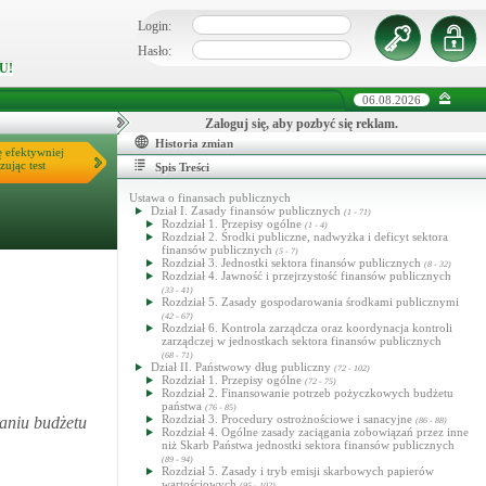
Login:
Hasło:
U!
06.08.2026
Zaloguj się, aby pozbyć się reklam.
Historia zmian
ę efektywniej
zując test
Spis Treści
Ustawa o finansach publicznych
Dział I. Zasady finansów publicznych
(1 - 71)
Rozdział 1. Przepisy ogólne
(1 - 4)
Rozdział 2. Środki publiczne, nadwyżka i deficyt sektora
finansów publicznych
(5 - 7)
Rozdział 3. Jednostki sektora finansów publicznych
(8 - 32)
Rozdział 4. Jawność i przejrzystość finansów publicznych
(33 - 41)
Rozdział 5. Zasady gospodarowania środkami publicznymi
(42 - 67)
Rozdział 6. Kontrola zarządcza oraz koordynacja kontroli
zarządczej w jednostkach sektora finansów publicznych
(68 - 71)
Dział II. Państwowy dług publiczny
(72 - 102)
Rozdział 1. Przepisy ogólne
(72 - 75)
Rozdział 2. Finansowanie potrzeb pożyczkowych budżetu
państwa
(76 - 85)
Rozdział 3. Procedury ostrożnościowe i sanacyjne
aniu budżetu
(86 - 88)
Rozdział 4. Ogólne zasady zaciągania zobowiązań przez inne
niż Skarb Państwa jednostki sektora finansów publicznych
(89 - 94)
Rozdział 5. Zasady i tryb emisji skarbowych papierów
wartościowych
(95 - 102)