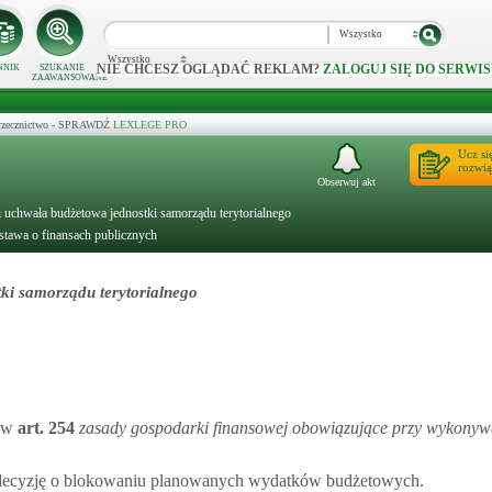
Wszystko
Wszystko
NIE CHCESZ OGLĄDAĆ REKLAM?
ZALOGUJ SIĘ DO SERWIS
NNIK
SZUKANIE
ZAAWANSOWANE
 orzecznictwo - SPRAWDŹ
LEXLEGE PRO
Ucz si
rozwią
Obserwuj akt
 i uchwała budżetowa jednostki samorządu terytorialnego
stawa o finansach publicznych
ki samorządu terytorialnego
 w
art.
254
zasady gospodarki finansowej obowiązujące przy wykonyw
ąć decyzję o blokowaniu planowanych wydatków budżetowych.