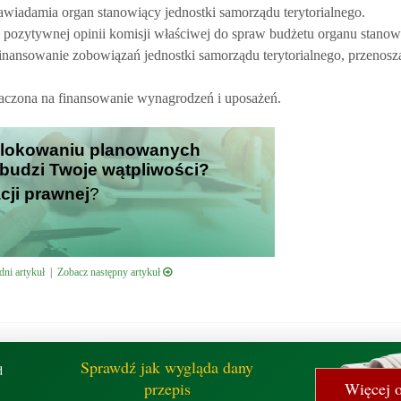
zawiadamia organ stanowiący jednostki samorządu terytorialnego.
 pozytywnej opinii komisji właściwej do spraw budżetu organu stanow
inansowanie zobowiązań jednostki samorządu terytorialnego, przenoszą
naczona na finansowanie wynagrodzeń i uposażeń.
 blokowaniu planowanych
 budzi Twoje wątpliwości?
cji prawnej
?
ni artykuł
|
Zobacz następny artykuł
Sprawdź jak wygląda dany
d
przepis
Więcej o