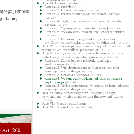
Dział III. Ustawa budżetowa
Rozdział 1. (uchylony)
Rozdział 2. Ustawa budżetowa
iącego jednostki
(109 - 123)
Rozdział 3. Przeznaczenie wydatków budżetu państwa
c do niej
(124 - 137)
Rozdział 4. Tryb opracowywania i uchwalania budżetu
państwa
(138 - 145)
Rozdział 5. Wykonywanie ustawy budżetowej
(146 - 183)
Rozdział 6. Wykonywanie budżetu środków europejskich
(184 - 195)
Rozdział 7. Bankowa obsługa budżetu państwa oraz
niektórych jednostek sektora finansów publicznych
(196 - 210)
Dział IV. Środki europejskie i inne środki pochodzące ze źródeł
zagranicznych, niepodlegające zwrotowi
(202 - 210)
Dział V. Budżet, wieloletnia prognoza finansowa i uchwała
budżetowa jednostki samorządu terytorialnego
(211 - 271)
Rozdział 1. Zakres budżetu jednostki samorządu
terytorialnego
(211 - 225)
Rozdział 2. Wieloletnia prognoza finansowa jednostki
samorządu terytorialnego
(226 - 232)
Rozdział 3. Uchwała budżetowa
(233 - 246)
Rozdział 4. Wykonywanie budżetu jednostki samorządu
terytorialnego
(247 - 264)
Rozdział 5. Tryb zatwierdzenia wykonania budżetu jednostki
samorządu terytorialnego
(265 - 297)
Dział VI. Audyt wewnętrzny oraz koordynacja audytu
wewnętrznego w jednostkach sektora finansów publicznych
(272 - 296)
Dział VIa. Przepisy epizodyczne
Dział VII. Przepis końcowy
(297 - 297)
 Art. 260.