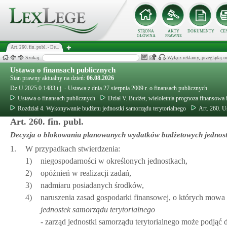
STRONA
AKTY
DOKUMENTY
CE
GŁÓWNA
PRAWNE
Art. 260. fin. publ. - De...
Szukaj:
Wyłącz reklamy, przeglądaj
Ustawa o finansach publicznych
Stan prawny aktualny na dzień:
06.08.2026
Dz.U.2025.0.1483 t.j. - Ustawa z dnia 27 sierpnia 2009 r. o finansach publicznych
Ustawa o finansach publicznych
Dział V. Budżet, wieloletnia prognoza finansowa
Rozdział 4. Wykonywanie budżetu jednostki samorządu terytorialnego
Art. 260. U
Art. 260. fin. publ.
Decyzja o blokowaniu planowanych wydatków budżetowych jednost
1.
W przypadkach stwierdzenia:
1)
niegospodarności w określonych jednostkach,
2)
opóźnień w realizacji zadań,
3)
nadmiaru posiadanych środków,
4)
naruszenia zasad gospodarki finansowej, o których mowa
jednostek samorządu terytorialnego
- zarząd jednostki samorządu terytorialnego może podj