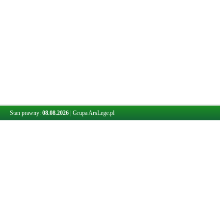
Stan prawny:
08.08.2026
|
Grupa ArsLege.pl