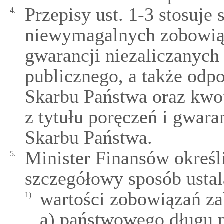
Przepisy ust. 1-3 stosuje 
4.
niewymagalnych zobowiąz
gwarancji niezaliczanyc
publicznego, a także odp
Skarbu Państwa oraz kw
z tytułu poręczeń i gwara
Skarbu Państwa.
Minister Finansów określ
5.
szczegółowy sposób ustal
wartości zobowiązań za
1)
a) państwowego długu 