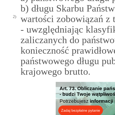
b) długu Skarbu Państw
wartości zobowiązań z t
2)
- uwzględniając klasyfi
zaliczanych do państwo
konieczność prawidłowe
państwowego długu pub
krajowego brutto.
Art. 73. Obliczanie pa
- budzi Twoje wątpliwo
Potrzebujesz
informacji
Zadaj bezpłatne pytanie