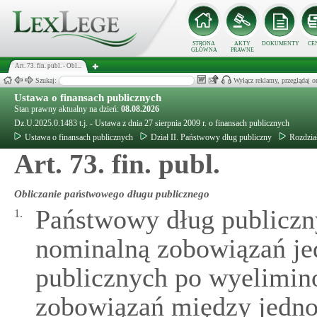
STRONA
AKTY
DOKUMENTY
CE
GŁÓWNA
PRAWNE
Art. 73. fin. publ. - Obl...
Szukaj:
Wyłącz reklamy, przeglądaj
Ustawa o finansach publicznych
Stan prawny aktualny na dzień:
08.08.2026
Dz.U.2025.0.1483 t.j. - Ustawa z dnia 27 sierpnia 2009 r. o finansach publicznych
Ustawa o finansach publicznych
Dział II. Państwowy dług publiczny
Rozdzia
Art. 73. fin. publ.
Obliczanie państwowego długu publicznego
Państwowy dług publiczny
1.
nominalną zobowiązań je
publicznych po wyelimi
zobowiązań między jednos