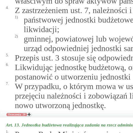
właściwym do spraw aktywów pań
4.
Z zastrzeżeniem ust. 7, należności
1)
państwowej jednostki budżetowej
likwidacji;
2)
gminnej, powiatowej lub wojewó
urząd odpowiedniej jednostki sa
5.
Przepis ust. 3 stosuje się odpowie
6.
Likwidując jednostkę budżetową, o
postanowić o utworzeniu jednostki 
7.
W przypadku, o którym mowa w ust
przejęciu należności i zobowiązań 
nowo utworzoną jednostkę.
Orzeczenia: 20
Art. 13.
Jednostka budżetowa realizująca zadania na rzecz administ
1.