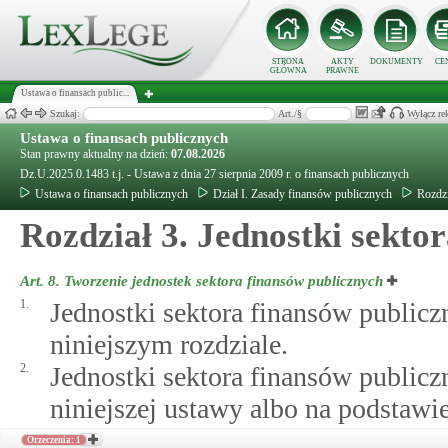
STRONA
AKTY
DOKUMENTY
CE
GŁÓWNA
PRAWNE
Ustawa o finansach public...
Szukaj:
Art./§
Wyłącz re
Ustawa o finansach publicznych
Stan prawny aktualny na dzień:
07.08.2026
Dz.U.2025.0.1483 t.j. - Ustawa z dnia 27 sierpnia 2009 r. o finansach publicznych
Ustawa o finansach publicznych
Dział I. Zasady finansów publicznych
Rozdzi
Rozdział 3. Jednostki sekto
Art. 8.
Tworzenie jednostek sektora finansów publicznych
1.
Jednostki sektora finansów public
niniejszym rozdziale.
2.
Jednostki sektora finansów public
niniejszej ustawy albo na podstawi
Orzeczenia: 1