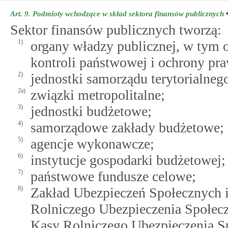
Art. 9.
Podmioty wchodzące w skład sektora finansów publicznych
Sektor finansów publicznych tworzą:
1)
organy władzy publicznej, w tym o
kontroli państwowej i ochrony pra
2)
jednostki samorządu terytorialnego
2a)
związki metropolitalne;
3)
jednostki budżetowe;
4)
samorządowe zakłady budżetowe;
5)
agencje wykonawcze;
6)
instytucje gospodarki budżetowej;
7)
państwowe fundusze celowe;
8)
Zakład Ubezpieczeń Społecznych i
Rolniczego Ubezpieczenia Społecz
Kasy Rolniczego Ubezpieczenia S