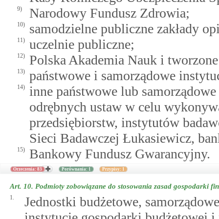
9)
Narodowy Fundusz Zdrowia;
10)
samodzielne publiczne zakłady opi
11)
uczelnie publiczne;
12)
Polska Akademia Nauk i tworzone p
13)
państwowe i samorządowe instytuc
14)
inne państwowe lub samorządowe 
odrębnych ustaw w celu wykonywa
przedsiębiorstw, instytutów badaw
Sieci Badawczej Łukasiewicz, ba
15)
Bankowy Fundusz Gwarancyjny.
Orzeczenia: 83
Porównania: 1
Przypisy: 1
Art. 10.
Podmioty zobowiązane do stosowania zasad gospodarki fin
1.
Jednostki budżetowe, samorządowe
instytucje gospodarki budżetowej 