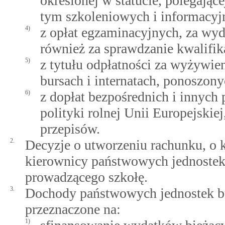
określonej w statucie, polegają
tym szkoleniowych i informacyj
4)
z opłat egzaminacyjnych, za wyd
również za sprawdzanie kwalifika
5)
z tytułu odpłatności za wyżywie
bursach i internatach, ponoszon
6)
z dopłat bezpośrednich i innych
polityki rolnej Unii Europejski
przepisów.
2.
Decyzje o utworzeniu rachunku, o 
kierownicy państwowych jednostek
prowadzącego szkołę.
3.
Dochody państwowych jednostek bu
przeznaczone na:
1)