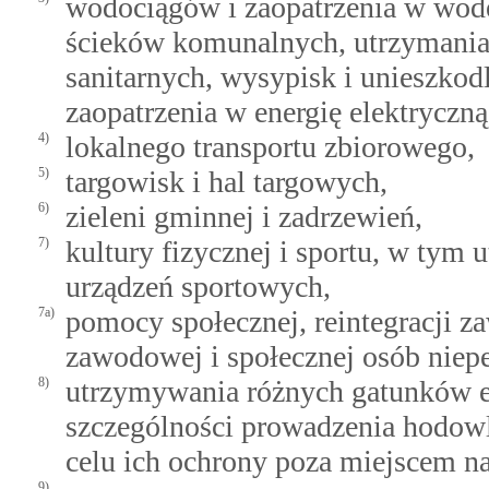
wodociągów i zaopatrzenia w wodę,
ścieków komunalnych, utrzymania 
sanitarnych, wysypisk i unieszko
zaopatrzenia w energię elektryczną 
4)
lokalnego transportu zbiorowego,
5)
targowisk i hal targowych,
6)
zieleni gminnej i zadrzewień,
7)
kultury fizycznej i sportu, w tym
urządzeń sportowych,
7a)
pomocy społecznej, reintegracji za
zawodowej i społecznej osób niep
8)
utrzymywania różnych gatunków e
szczególności prowadzenia hodowl
celu ich ochrony poza miejscem n
9)