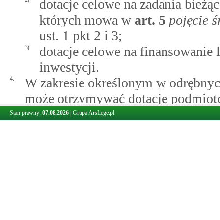
2)
dotacje celowe na zadania bieżą
których mowa w
art.
5
pojęcie 
ust. 1 pkt 2 i 3;
3)
dotacje celowe na finansowanie 
inwestycji.
4.
W zakresie określonym w odrębny
może otrzymywać dotację podmiot
4a.
Samorządowy zakład budżetowy moż
Stan prawny:
07.08.2026
|
Grupa ArsLege.pl
terytorialnego środki finansowe wy
usług, z tym że ich wysokość nie m
tego podatku związanego z tym za
5.
Nowo tworzonemu samorządowemu
przyznana jednorazowa dotacja z bu
pierwsze wyposażenie w środki ob