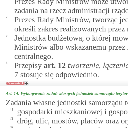
Prezes Rady Ministrów może utworz
zadania na rzecz administracji rząd
2.
Prezes Rady Ministrów, tworząc je
określi zakres realizowanych przez 
3.
Jednostka budżetowa, o której mow
Ministrów albo wskazanemu przez 
centralnego.
4.
Przepisy
art.
12
tworzenie, łączeni
7 stosuje się odpowiednio.
Orzeczenia: 1
Art. 14.
Wykonywanie zadań własnych jednostek samorządu terytor
Zadania własne jednostki samorządu te
1)
gospodarki mieszkaniowej i gosp
2)
dróg, ulic, mostów, placów oraz o
3)