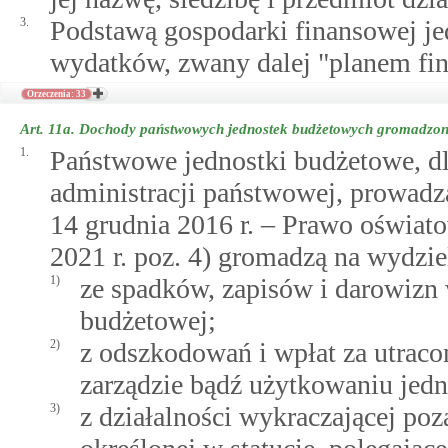
3.
Podstawą gospodarki finansowej je
wydatków, zwany dalej "planem fi
Orzeczenia: 33
Art. 11a.
Dochody państwowych jednostek budżetowych gromadzo
1.
Państwowe jednostki budżetowe, d
administracji państwowej, prowadzą
14 grudnia 2016 r. – Prawo oświatow
2021 r. poz. 4) gromadzą na wydz
1)
ze spadków, zapisów i darowizn w
budżetowej;
2)
z odszkodowań i wpłat za utrac
zarządzie bądź użytkowaniu jedn
3)
z działalności wykraczającej poz