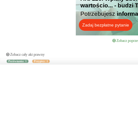
wartościo... - budzi
Potrzebujesz
informa
Zadaj bezpłatne pytanie
Zobacz poprzed
Zobacz cały akt prawny
Porównania: 1
Przypisy: 1