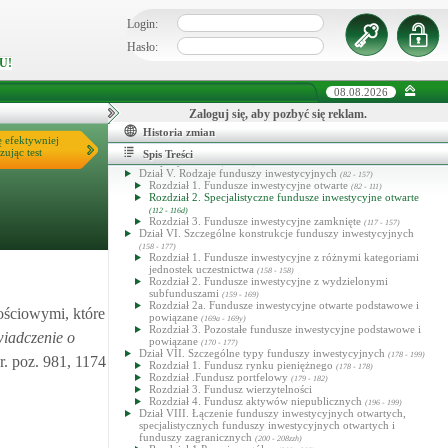
(70a - 70zi)
Rozdział 1. Wykonywanie działalności alternatywnej spółki
Login:
inwestycyjnej i zarządzającego ASI
(70a - 70r)
Rozdział 2. Zezwolenia
(70s - 70za)
Hasło:
Rozdział 3. Zarejestrowani zarządzający ASI
(70zb - 70zg)
U!
Rozdział 4. (uchylony)
(70zh - 70zn)
Dział IIIb. Przejęcie kontroli nad spółkami nienotowanymi na
rynku regulowanym i notowanymi emitentami
08.08.2026
(70zj - 70zn)
Dział IV. Depozytariusz
(71 - 81n)
Rozdział 1. Depozytariusz funduszu inwestycyjnego
Zaloguj się, aby pozbyć się reklam.
(71 - 81a)
Rozdział 2. Depozytariusz alternatywnej spółki inwestycyjnej
Historia zmian
ę efektywniej
(81b - 81h)
Rozdział 3.Powierzenie wykonywania obowiązków
zując test
Spis Treści
depozytariusza
(81i - 81n)
Dział V. Rodzaje funduszy inwestycyjnych
(82 - 157)
Rozdział 1. Fundusze inwestycyjne otwarte
(82 - 111)
Rozdział 2. Specjalistyczne fundusze inwestycyjne otwarte
(112 - 116d)
Rozdział 3. Fundusze inwestycyjne zamknięte
(117 - 157)
Dział VI. Szczególne konstrukcje funduszy inwestycyjnych
(158 - 177)
Rozdział 1. Fundusze inwestycyjne z różnymi kategoriami
jednostek uczestnictwa
(158 - 158)
Rozdział 2. Fundusze inwestycyjne z wydzielonymi
subfunduszami
(159 - 169)
Rozdział 2a. Fundusze inwestycyjne otwarte podstawowe i
ościowymi, które
powiązane
(169a - 169y)
Rozdział 3. Pozostałe fundusze inwestycyjne podstawowe i
iadczenie o
powiązane
(170 - 177)
Dział VII. Szczególne typy funduszy inwestycyjnych
(178 - 199)
r. poz. 981, 1174
Rozdział 1. Fundusz rynku pieniężnego
(178 - 178)
Rozdział .Fundusz portfelowy
(179 - 182)
Rozdział 3. Fundusz wierzytelności
Rozdział 4. Fundusz aktywów niepublicznych
(196 - 199)
Dział VIII. Łączenie funduszy inwestycyjnych otwartych,
specjalistycznych funduszy inwestycyjnych otwartych i
funduszy zagranicznych
(200 - 208zzh)