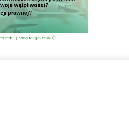
 Twoje wątpliwości?
cji prawnej
?
ni artykuł
|
Zobacz następny artykuł