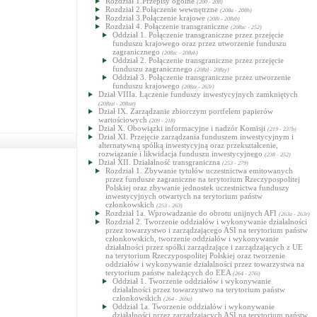
Rozdział 1.Przepisy ogólne
(200 - 208)
Rozdział 2.Połączenie wewnętrzne
(208a - 208h)
Rozdział 3.Połączenie krajowe
(208i - 208zb)
Rozdział 4. Połączenie transgraniczne
(208zc - 252)
Oddział 1. Połączenie transgraniczne przez przejęcie
funduszu krajowego oraz przez utworzenie funduszu
zagranicznego
(208zc - 208zk)
Oddział 2. Połączenie transgraniczne przez przejęcie
funduszu zagranicznego
(208zl - 208zy)
Oddział 3. Połączenie transgraniczne przez utworzenie
funduszu krajowego
(208zz - 263r)
Dział VIIIa. Łączenie funduszy inwestycyjnych zamkniętych
(208zzi - 208zzt)
Dział IX. Zarządzanie zbiorczym portfelem papierów
wartościowych
(209 - 218)
Dział X. Obowiązki informacyjne i nadzór Komisji
(219 - 237b)
Dział XI. Przejęcie zarządzania funduszem inwestycyjnym i
alternatywną spółką inwestycyjną oraz przekształcenie,
rozwiązanie i likwidacja funduszu inwestycyjnego
(238 - 252)
Dział XII. Działalność transgraniczna
(253 - 279)
Rozdział 1. Zbywanie tytułów uczestnictwa emitowanych
przez fundusze zagraniczne na terytorium Rzeczypospolitej
Polskiej oraz zbywanie jednostek uczestnictwa funduszy
inwestycyjnych otwartych na terytorium państw
członkowskich
(253 - 263)
Rozdział 1a. Wprowadzanie do obrotu unijnych AFI
(263a - 263r)
Rozdział 2. Tworzenie oddziałów i wykonywanie działalności
przez towarzystwo i zarządzającego ASI na terytorium państw
członkowskich, tworzenie oddziałów i wykonywanie
działalności przez spółki zarządzające i zarządzających z UE
na terytorium Rzeczypospolitej Polskiej oraz tworzenie
oddziałów i wykonywanie działalności przez towarzystwa na
terytorium państw należących do EEA
(264 - 276i)
Oddział 1. Tworzenie oddziałów i wykonywanie
działalności przez towarzystwo na terytorium państw
członkowskich
(264 - 269a)
Oddział 1a. Tworzenie oddziałów i wykonywanie
działalności przez zarządzających ASI na terytorium państw