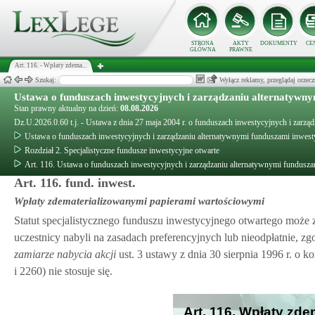
STRONA
AKTY
DOKUMENTY
CE
GŁÓWNA
PRAWNE
Art. 116. - Wpłaty zdema...
Szukaj:
Wyłącz reklamy, przeglądaj orz
Ustawa o funduszach inwestycyjnych i zarządzaniu alternatywn
Stan prawny aktualny na dzień:
08.08.2026
Dz.U.2026.0.60 t.j. - Ustawa z dnia 27 maja 2004 r. o funduszach inwestycyjnych i zarz
Ustawa o funduszach inwestycyjnych i zarządzaniu alternatywnymi funduszami inwes
Rozdział 2. Specjalistyczne fundusze inwestycyjne otwarte
Art. 116. Ustawa o funduszach inwestycyjnych i zarządzaniu alternatywnymi fundusz
Art. 116. fund. inwest.
Wpłaty zdematerializowanymi papierami wartościowymi
Statut specjalistycznego funduszu inwestycyjnego otwartego może
uczestnicy nabyli na zasadach preferencyjnych lub nieodpłatnie, z
zamiarze nabycia akcji
ust. 3 ustawy z dnia 30 sierpnia 1996 r. o 
i 2260) nie stosuje się.
Art. 116. Wpłaty zd