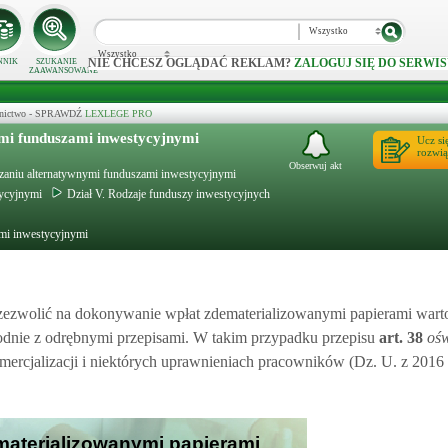
Wszystko
Wszystko
NIE CHCESZ OGLĄDAĆ REKLAM?
ZALOGUJ SIĘ DO SERWIS
NNIK
SZUKANIE
ZAAWANSOWANE
ecznictwo - SPRAWDŹ
LEXLEGE PRO
ymi funduszami inwestycyjnymi
Ucz si
rozwią
Obserwuj akt
ądzaniu alternatywnymi funduszami inwestycyjnymi
tycyjnymi
Dział V. Rodzaje funduszy inwestycyjnych
ami inwestycyjnymi
 zezwolić na dokonywanie wpłat zdematerializowanymi papierami wart
godnie z odrębnymi przepisami. W takim przypadku przepisu
art.
38
ośw
komercjalizacji i niektórych uprawnieniach pracowników (Dz. U. z 2016 
ematerializowanymi papierami