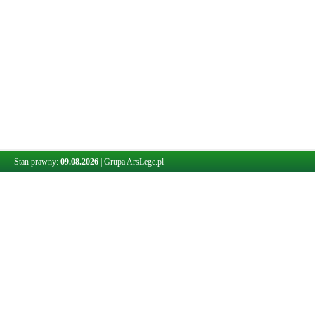
Stan prawny:
09.08.2026
|
Grupa ArsLege.pl