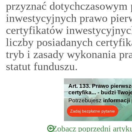
przyznać dotychczasowym 
inwestycyjnych prawo pier
certyfikatów inwestycyjnyc
liczby posiadanych certyfi
tryb i zasady wykonania pr
statut funduszu.
Art. 133. Prawo pierws
certyfika... - budzi Two
Potrzebujesz
informacji
Zadaj bezpłatne pytanie
Zobacz poprzedni artyk