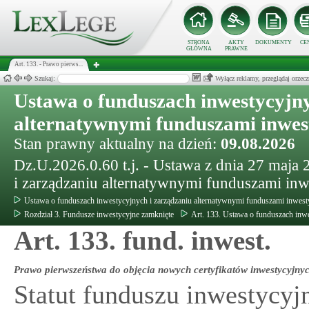
STRONA
AKTY
DOKUMENTY
CE
GŁÓWNA
PRAWNE
Art. 133. - Prawo pierws...
Szukaj:
Wyłącz reklamy, przeglądaj orz
Ustawa o funduszach inwestycyjny
alternatywnymi funduszami inwe
Stan prawny aktualny na dzień:
09.08.2026
Dz.U.2026.0.60 t.j. - Ustawa z dnia 27 maja
i zarządzaniu alternatywnymi funduszami in
Ustawa o funduszach inwestycyjnych i zarządzaniu alternatywnymi funduszami inwes
Rozdział 3. Fundusze inwestycyjne zamknięte
Art. 133. Ustawa o funduszach inw
Art. 133. fund. inwest.
Prawo pierwszeństwa do objęcia nowych certyfikatów inwestycyjnyc
Statut funduszu inwestycy