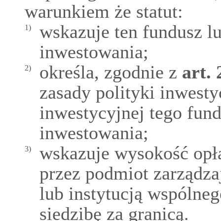
warunkiem że statut:
wskazuje ten fundusz l
1)
inwestowania;
określa, zgodnie z
art.
2)
zasady polityki inwestyc
inwestycyjnej tego fund
inwestowania;
wskazuje wysokość opła
3)
przez podmiot zarządz
lub instytucją wspólne
siedzibę za granicą.