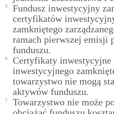
Fundusz inwestycyjny za
5.
certyfikatów inwestycyjn
zamkniętego zarządzaneg
ramach pierwszej emisji 
funduszu.
Certyfikaty inwestycyjne
6.
inwestycyjnego zamknięt
towarzystwo nie mogą sta
aktywów funduszu.
Towarzystwo nie może po
7.
obciążać funduszu koszt