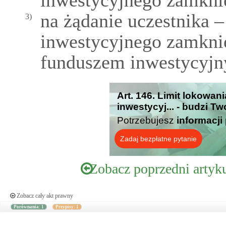
inwestycyjnego zamkni
na żądanie uczestnika 
3)
inwestycyjnego zamknię
funduszem inwestycyj
Art. 146. Limit lokowa
inwestycyj... - budzi T
Potrzebujesz
informacji
Zadaj bezpłatne pytanie
Zobacz poprzedni artyk
Zobacz cały akt prawny
Porównania: 1
Przypisy: 1