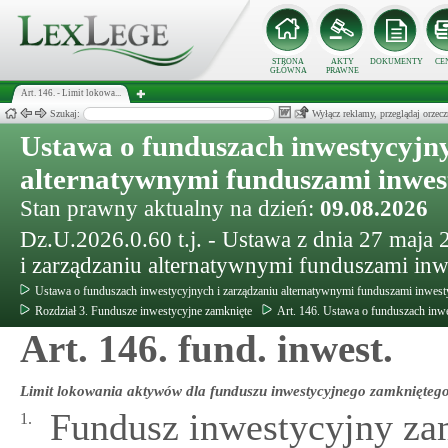
STRONA
AKTY
DOKUMENTY
CE
GŁÓWNA
PRAWNE
Art. 146. - Limit lokowa...
Szukaj:
Wyłącz reklamy, przeglądaj orz
Ustawa o funduszach inwestycyjny
alternatywnymi funduszami inwe
Stan prawny aktualny na dzień:
09.08.2026
Dz.U.2026.0.60 t.j. - Ustawa z dnia 27 maja
i zarządzaniu alternatywnymi funduszami in
Ustawa o funduszach inwestycyjnych i zarządzaniu alternatywnymi funduszami inwes
Rozdział 3. Fundusze inwestycyjne zamknięte
Art. 146. Ustawa o funduszach inw
Art. 146. fund. inwest.
Limit lokowania aktywów dla funduszu inwestycyjnego zamknięteg
Fundusz inwestycyjny za
1.