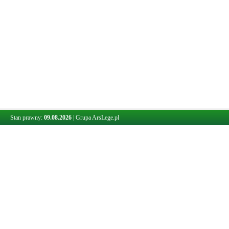
Stan prawny:
09.08.2026
|
Grupa ArsLege.pl