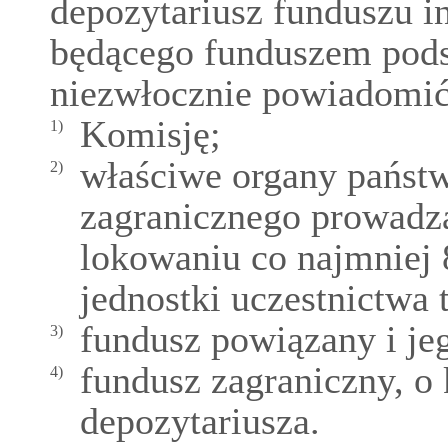
depozytariusz funduszu i
będącego funduszem pod
niezwłocznie powiadomić
Komisję;
1)
właściwe organy państ
2)
zagranicznego prowadzą
lokowaniu co najmniej
jednostki uczestnictwa
fundusz powiązany i je
3)
fundusz zagraniczny, o
4)
depozytariusza.