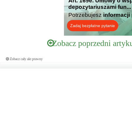
Art. 169e. Umowy o ws
depozytariuszami fun...
Potrzebujesz
informacji
Zadaj bezpłatne pytanie
Zobacz poprzedni artyk
Zobacz cały akt prawny