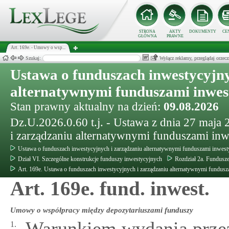
STRONA
AKTY
DOKUMENTY
CE
GŁÓWNA
PRAWNE
Art. 169e. - Umowy o wsp...
Szukaj:
Wyłącz reklamy, przeglądaj orz
Ustawa o funduszach inwestycyjny
alternatywnymi funduszami inwe
Stan prawny aktualny na dzień:
09.08.2026
Dz.U.2026.0.60 t.j. - Ustawa z dnia 27 maja
i zarządzaniu alternatywnymi funduszami in
Ustawa o funduszach inwestycyjnych i zarządzaniu alternatywnymi funduszami inwes
Dział VI. Szczególne konstrukcje funduszy inwestycyjnych
Rozdział 2a. Fundusz
Art. 169e. Ustawa o funduszach inwestycyjnych i zarządzaniu alternatywnymi fundus
Art. 169e. fund. inwest.
Umowy o współpracy między depozytariuszami funduszy
Warunkiem wydania przez
1.