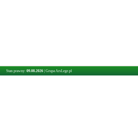
Stan prawny:
09.08.2026
|
Grupa ArsLege.pl