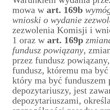
mowa w
art.
169b
wymóg 
wnioski o wydanie zezwol
zezwolenia Komisji i wni
1 oraz w
art.
169p
zmian
fundusz powiązany
, zmia
przez fundusz powiązany,
fundusz, któremu ma być 
który ma być funduszem
depozytariuszy, jest zaw
depozytariuszami, określ