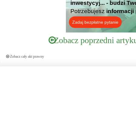
inwestycyj... - budzi T
Potrzebujesz
informacji
Zadaj bezpłatne pytanie
Zobacz poprzedni artyk
Zobacz cały akt prawny