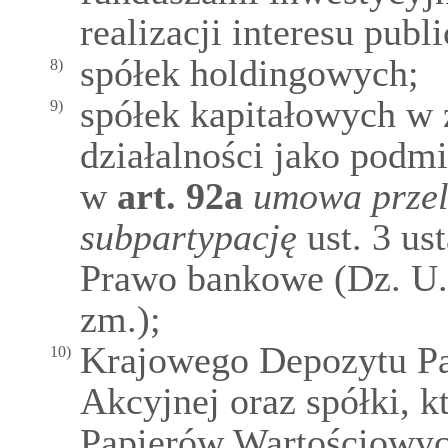
realizacji interesu publ
spółek holdingowych;
8)
spółek kapitałowych w 
9)
działalności jako podm
w
art.
92a
umowa przel
subpartypację
ust. 3 us
Prawo bankowe (Dz. U. 
zm.);
Krajowego Depozytu Pa
10)
Akcyjnej oraz spółki, 
Papierów Wartościowyc