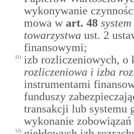
wykonywanie czynności 
mowa w
art.
48
system
towarzystwa
ust. 2 ust
finansowymi;
izb rozliczeniowych, o
11)
rozliczeniowa i izba r
instrumentami finanso
funduszy zabezpieczają
transakcji lub systemu
wykonanie zobowiązań w
giełdowych izb rozrac
12)