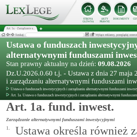
STRONA
AKTY
DOKUMENTY
CE
GŁÓWNA
PRAWNE
Art. 1a. - Zarządzanie a...
Szukaj:
Wyłącz reklamy, przeglądaj orz
Ustawa o funduszach inwestycyjny
alternatywnymi funduszami inwe
Stan prawny aktualny na dzień:
09.08.2026
Dz.U.2026.0.60 t.j. - Ustawa z dnia 27 maja
i zarządzaniu alternatywnymi funduszami in
Ustawa o funduszach inwestycyjnych i zarządzaniu alternatywnymi funduszami inwes
Art. 1a. Ustawa o funduszach inwestycyjnych i zarządzaniu alternatywnymi fundusza
Art. 1a. fund. inwest.
Zarządzanie alternatywnymi funduszami inwestycyjnymi
Ustawa określa również 
1.