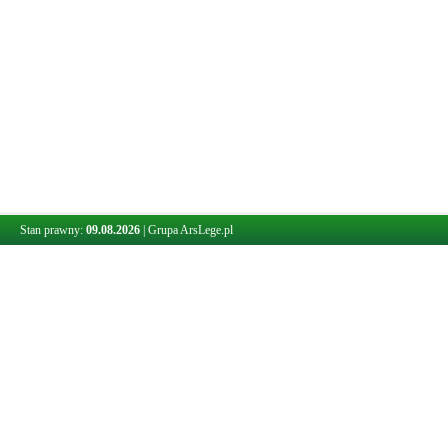
Stan prawny:
09.08.2026
|
Grupa ArsLege.pl