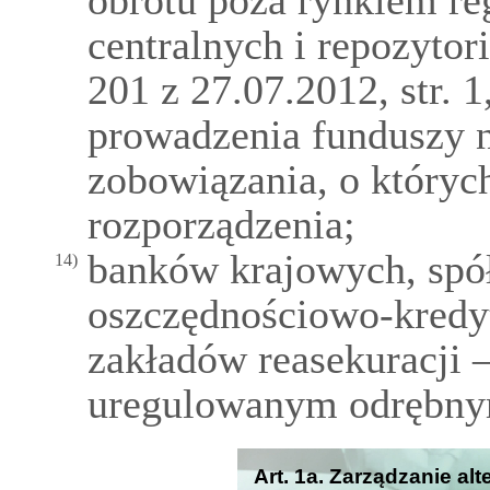
obrotu poza rynkiem r
centralnych i repozytor
201 z 27.07.2012, str. 1
prowadzenia funduszy 
zobowiązania, o któryc
rozporządzenia;
banków krajowych, spół
14)
oszczędnościowo-kredy
zakładów reasekuracji 
uregulowanym odrębnym
Art. 1a. Zarządzanie a