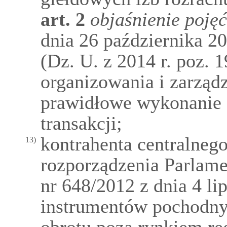
art.
2
objaśnienie poję
dnia 26 października 2
(Dz. U. z 2014 r. poz. 
organizowania i zarzą
prawidłowe wykonanie 
transakcji;
kontrahenta centralneg
13)
rozporządzenia Parlame
nr 648/2012 z dnia 4 li
instrumentów pochodn