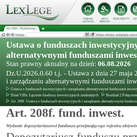
STRONA
AKTY
DOKUMENTY
CE
GŁÓWNA
PRAWNE
Art. 208f. - Wydanie dep...
Szukaj:
Wyłącz reklamy, przeglądaj orz
Ustawa o funduszach inwestycyjny
alternatywnymi funduszami inwe
Stan prawny aktualny na dzień:
06.08.2026
Dz.U.2026.0.60 t.j. - Ustawa z dnia 27 maja
i zarządzaniu alternatywnymi funduszami in
Ustawa o funduszach inwestycyjnych i zarządzaniu alternatywnymi funduszami inwes
Dział VIIIa. Łączenie funduszy inwestycyjnych zamkniętych
Rozdział 2.Połączen
Art. 208f. Ustawa o funduszach inwestycyjnych i zarządzaniu alternatywnymi fundus
Art. 208f. fund. inwest.
Wydanie depozytariuszowi funduszu przejmującego rejestru aktyw
Depozytariusz funduszu pr