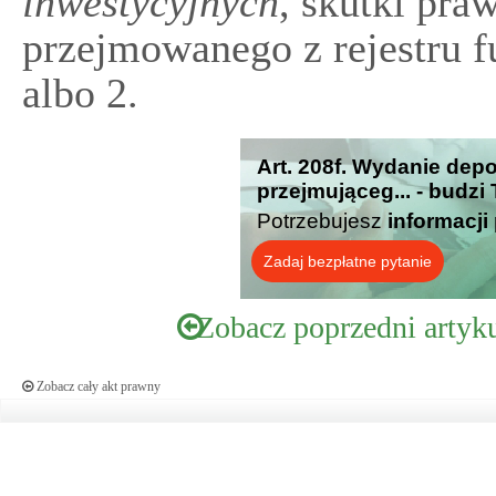
inwestycyjnych
, skutki pra
przejmowanego z rejestru f
albo 2.
Art. 208f. Wydanie dep
przejmująceg... - budzi
Potrzebujesz
informacji
Zadaj bezpłatne pytanie
Zobacz poprzedni artyk
Zobacz cały akt prawny