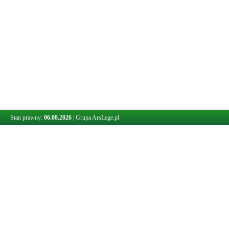
Stan prawny:
06.08.2026
|
Grupa ArsLege.pl