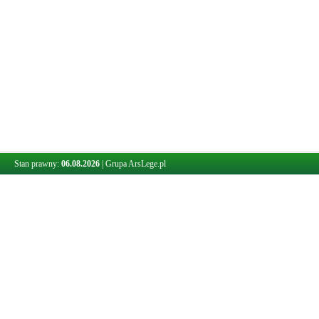
Stan prawny:
06.08.2026
|
Grupa ArsLege.pl