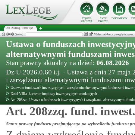
STRONA
AKTY
DOKUMENTY
CE
GŁÓWNA
PRAWNE
Art. 208zzq. - Status pr...
Szukaj:
Wyłącz reklamy, przeglądaj orz
Ustawa o funduszach inwestycyjny
alternatywnymi funduszami inwe
Stan prawny aktualny na dzień:
06.08.2026
Dz.U.2026.0.60 t.j. - Ustawa z dnia 27 maja
i zarządzaniu alternatywnymi funduszami in
Ustawa o funduszach inwestycyjnych i zarządzaniu alternatywnymi funduszami inwes
Dział VIIIa. Łączenie funduszy inwestycyjnych zamkniętych
Art. 208zzq. Ustawa o funduszach inwestycyjnych i zarządzaniu alternatywnymi fund
Art. 208zzq. fund. inwest
Status prawny funduszu przejmującego po wykreśleniu funduszu pr
Z dniem wykreślenia fundu