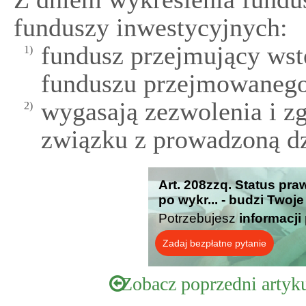
funduszy inwestycyjnych:
fundusz przejmujący wst
1)
funduszu przejmowanego
wygasają zezwolenia i z
2)
związku z prowadzoną dz
Art. 208zzq. Status pr
po wykr... - budzi Twoj
Potrzebujesz
informacji
Zadaj bezpłatne pytanie
Zobacz poprzedni artyk