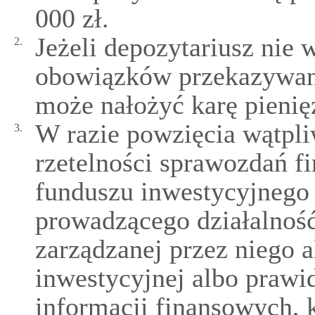
000 zł.
Jeżeli depozytariusz nie
2.
obowiązków przekazywani
może nałożyć karę pienię
W razie powzięcia wątpli
3.
rzetelności sprawozdań f
funduszu inwestycyjnego 
prowadzącego działalność
zarządzanej przez niego a
inwestycyjnej albo prawid
informacji finansowych, 