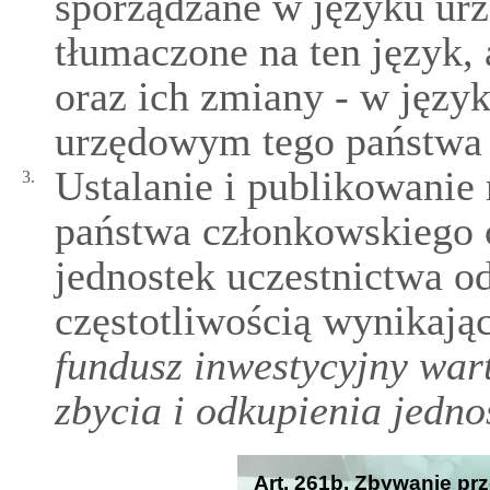
sporządzane w języku ur
tłumaczone na ten język,
oraz ich zmiany - w języ
urzędowym tego państwa l
Ustalanie i publikowanie
3.
państwa członkowskiego c
jednostek uczestnictwa o
częstotliwością wynikają
fundusz inwestycyjny war
zbycia i odkupienia jedno
Art. 261b. Zbywanie pr