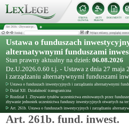
STRONA
AKTY
DOKUMENTY
CE
GŁÓWNA
PRAWNE
Art. 261b. - Zbywanie pr...
Szukaj:
Wyłącz reklamy, przeglądaj orz
Ustawa o funduszach inwestycyjny
alternatywnymi funduszami inwe
Stan prawny aktualny na dzień:
06.08.2026
Dz.U.2026.0.60 t.j. - Ustawa z dnia 27 maja
i zarządzaniu alternatywnymi funduszami in
Ustawa o funduszach inwestycyjnych i zarządzaniu alternatywnymi fun
Dział XII. Działalność transgraniczna
Rozdział 1. Zbywanie tytułów uczestnictwa emitowanych przez fundusze 
zbywanie jednostek uczestnictwa funduszy inwestycyjnych otwartych na te
Art. 261b. Ustawa o funduszach inwestycyjnych i zarządzaniu alternat
Art. 261b. fund. inwest.