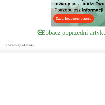
otwarty je... - budzi Tw
Potrzebujesz
informacji
Zadaj bezpłatne pytanie
Zobacz poprzedni artyk
Zobacz cały akt prawny