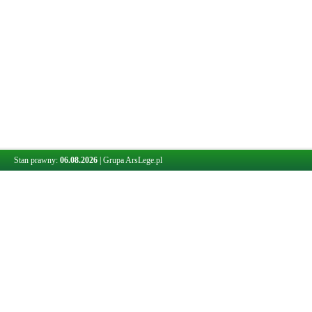
Stan prawny:
06.08.2026
|
Grupa ArsLege.pl