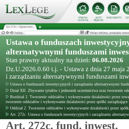
STRONA
AKTY
DOKUMENTY
CE
GŁÓWNA
PRAWNE
Art. 272c. - Ograniczeni...
Szukaj:
Wyłącz reklamy, przeglądaj orz
Ustawa o funduszach inwestycyjny
alternatywnymi funduszami inwe
Stan prawny aktualny na dzień:
06.08.2026
Dz.U.2026.0.60 t.j. - Ustawa z dnia 27 maja
i zarządzaniu alternatywnymi funduszami in
Ustawa o funduszach inwestycyjnych i zarządzaniu alternatywnymi fun
Dział XII. Zbywanie tytułów i jednostek uczestnictwa oraz tworzenie od
Rozdział 2. Tworzenie oddziałów i wykonywanie działalności przez tow
tworzenie oddziałów i wykonywanie działalności przez spółki zarządzające 
Oddział 2. Tworzenie oddziałów i wykonywanie działalności przez spółki
Art. 272c. Ustawa o funduszach inwestycyjnych i zarządzaniu alternat
Art. 272c. fund. inwest.