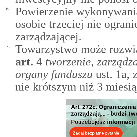
Powierzenie wykonywani
6.
osobie trzeciej nie ogran
zarządzającej.
Towarzystwo może rozwi
7.
art.
4
tworzenie, zarządz
organy funduszu
ust. 1a,
nie krótszym niż 3 miesią
Art. 272c. Ograniczeni
zarządzają... - budzi T
Potrzebujesz
informacji
Zadaj bezpłatne pytanie