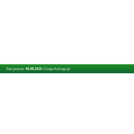
Stan prawny:
06.08.2026
|
Grupa ArsLege.pl