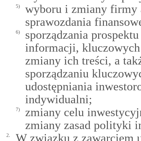
wyboru i zmiany firmy 
5)
sprawozdania finansow
sporządzania prospektu
6)
informacji, kluczowych
zmiany ich treści, a ta
sporządzaniu kluczowyc
udostępniania inwestor
indywidualni;
zmiany celu inwestycyj
7)
zmiany zasad polityki 
W związku z zawarciem 
2.