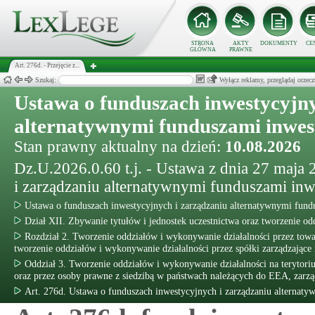
STRONA
AKTY
DOKUMENTY
CE
GŁÓWNA
PRAWNE
Art. 276d. - Przejęcie z...
Szukaj:
Wyłącz reklamy, przeglądaj orz
Ustawa o funduszach inwestycyjny
alternatywnymi funduszami inwe
Stan prawny aktualny na dzień:
10.08.2026
Dz.U.2026.0.60 t.j. - Ustawa z dnia 27 maja
i zarządzaniu alternatywnymi funduszami in
Ustawa o funduszach inwestycyjnych i zarządzaniu alternatywnymi fun
Dział XII. Zbywanie tytułów i jednostek uczestnictwa oraz tworzenie od
Rozdział 2. Tworzenie oddziałów i wykonywanie działalności przez tow
tworzenie oddziałów i wykonywanie działalności przez spółki zarządzające 
Oddział 3. Tworzenie oddziałów i wykonywanie działalności na terytori
oraz przez osoby prawne z siedzibą w państwach należących do EEA, zarz
Art. 276d. Ustawa o funduszach inwestycyjnych i zarządzaniu alternat