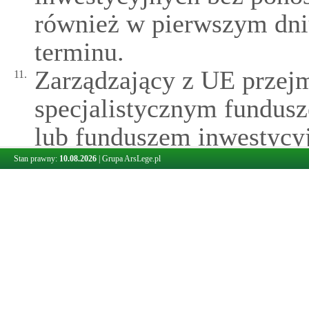
również w pierwszym dni
terminu.
Zarządzający z UE przej
11.
specjalistycznym fundus
lub funduszem inwestycy
prowadzenie ich spraw je
Stan prawny:
10.08.2026
|
Grupa ArsLege.pl
uczestnikom tych fundusz
trwałym nośniku informac
przed planowaną datą prz
prowadzenia jego spraw, 
oświadczenie, że zarzą
1)