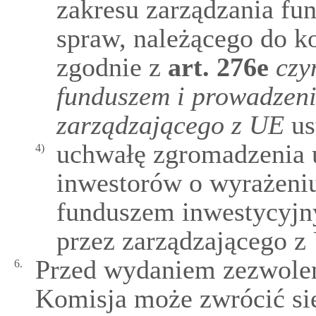
zakresu zarządzania fu
spraw, należącego do k
zgodnie z
art.
276e
czy
funduszem i prowadzeni
zarządzającego z UE
ust
uchwałę zgromadzenia 
4)
inwestorów o wyrażeniu
funduszem inwestycyjn
przez zarządzającego z
Przed wydaniem zezwolen
6.
Komisja może zwrócić si