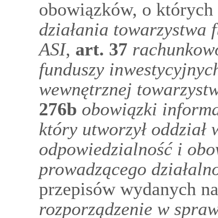
obowiązków, o któryc
działania towarzystwa 
ASI
,
art.
37
rachunkowo
funduszy inwestycyjnyc
wewnętrznej towarzyst
276b
obowiązki inform
który utworzył oddział
odpowiedzialność i obo
prowadzącego działaln
przepisów wydanych na
rozporządzenie w spraw