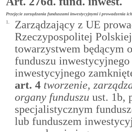
Art. 276d. fund. inwest.
Przejęcie zarządzania funduszami inwestycyjnymi i prowadzenia ic
Zarządzający z UE prowad
1.
Rzeczypospolitej Polskie
towarzystwem będącym or
funduszu inwestycyjnego 
inwestycyjnego zamknięt
art.
4
tworzenie, zarządz
organy funduszu
ust. 1b, 
specjalistycznym fundus
lub funduszem inwestycy