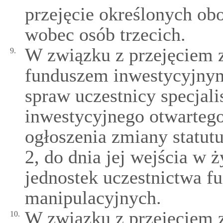
przejęcie określonych ob
wobec osób trzecich.
W związku z przejęciem z
9.
funduszem inwestycyjnym
spraw uczestnicy specjal
inwestycyjnego otwartego
ogłoszenia zmiany statut
2, do dnia jej wejścia w 
jednostek uczestnictwa f
manipulacyjnych.
W związku z przejęciem 
10.