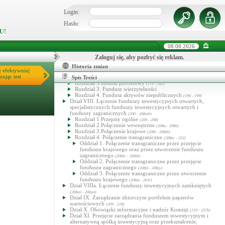
Rozdział 3. Fundusze inwestycyjne zamknięte
(117 - 157)
Dział VI. Szczególne konstrukcje funduszy inwestycyjnych
Login:
(158 - 177)
Rozdział 1. Fundusze inwestycyjne z różnymi kategoriami
Hasło:
jednostek uczestnictwa
(158 - 158)
U!
Rozdział 2. Fundusze inwestycyjne z wydzielonymi
subfunduszami
(159 - 169)
08.08.2026
Rozdział 2a. Fundusze inwestycyjne otwarte podstawowe i
powiązane
(169a - 169y)
Zaloguj się, aby pozbyć się reklam.
Rozdział 3. Pozostałe fundusze inwestycyjne podstawowe i
powiązane
Historia zmian
(170 - 177)
ę efektywniej
Dział VII. Szczególne typy funduszy inwestycyjnych
(178 - 199)
zując test
Rozdział 1. Fundusz rynku pieniężnego
Spis Treści
(178 - 178)
Rozdział .Fundusz portfelowy
(179 - 182)
Rozdział 3. Fundusz wierzytelności
Rozdział 4. Fundusz aktywów niepublicznych
(196 - 199)
Dział VIII. Łączenie funduszy inwestycyjnych otwartych,
specjalistycznych funduszy inwestycyjnych otwartych i
funduszy zagranicznych
(200 - 208zzh)
Rozdział 1.Przepisy ogólne
(200 - 208)
Rozdział 2.Połączenie wewnętrzne
(208a - 208h)
Rozdział 3.Połączenie krajowe
(208i - 208zb)
Rozdział 4. Połączenie transgraniczne
(208zc - 252)
Oddział 1. Połączenie transgraniczne przez przejęcie
funduszu krajowego oraz przez utworzenie funduszu
zagranicznego
(208zc - 208zk)
Oddział 2. Połączenie transgraniczne przez przejęcie
funduszu zagranicznego
(208zl - 208zy)
Oddział 3. Połączenie transgraniczne przez utworzenie
funduszu krajowego
(208zz - 263r)
Dział VIIIa. Łączenie funduszy inwestycyjnych zamkniętych
(208zzi - 208zzt)
Dział IX. Zarządzanie zbiorczym portfelem papierów
wartościowych
(209 - 218)
Dział X. Obowiązki informacyjne i nadzór Komisji
(219 - 237b)
Dział XI. Przejęcie zarządzania funduszem inwestycyjnym i
alternatywną spółką inwestycyjną oraz przekształcenie,