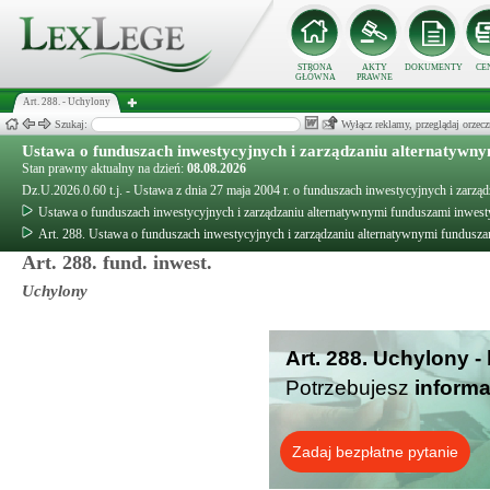
STRONA
AKTY
DOKUMENTY
CE
GŁÓWNA
PRAWNE
Art. 288. - Uchylony
Szukaj:
Wyłącz reklamy, przeglądaj orz
Ustawa o funduszach inwestycyjnych i zarządzaniu alternatywn
Stan prawny aktualny na dzień:
08.08.2026
Dz.U.2026.0.60 t.j. - Ustawa z dnia 27 maja 2004 r. o funduszach inwestycyjnych i zarz
Ustawa o funduszach inwestycyjnych i zarządzaniu alternatywnymi funduszami inwes
Art. 288. Ustawa o funduszach inwestycyjnych i zarządzaniu alternatywnymi fundusz
Art. 288. fund. inwest.
Uchylony
Art. 288. Uchylony -
Potrzebujesz
informa
Zadaj bezpłatne pytanie