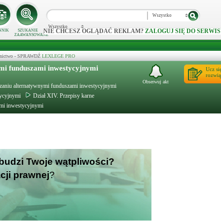
Wszystko
Wszystko
NIE CHCESZ OGLĄDAĆ REKLAM?
ZALOGUJ SIĘ DO SERWIS
NNIK
SZUKANIE
ZAAWANSOWANE
ecznictwo - SPRAWDŹ
LEXLEGE PRO
ymi funduszami inwestycyjnymi
Ucz si
rozwią
Obserwuj akt
ądzaniu alternatywnymi funduszami inwestycyjnymi
tycyjnymi
Dział XIV. Przepisy karne
ami inwestycyjnymi
 budzi Twoje wątpliwości?
cji prawnej
?