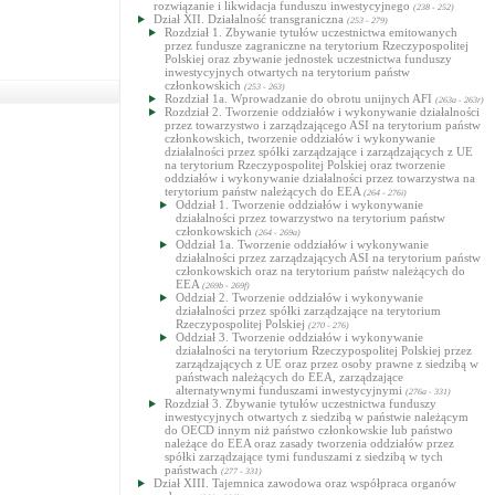
rozwiązanie i likwidacja funduszu inwestycyjnego
(238 - 252)
Dział XII. Działalność transgraniczna
(253 - 279)
Rozdział 1. Zbywanie tytułów uczestnictwa emitowanych
przez fundusze zagraniczne na terytorium Rzeczypospolitej
Polskiej oraz zbywanie jednostek uczestnictwa funduszy
inwestycyjnych otwartych na terytorium państw
członkowskich
(253 - 263)
Rozdział 1a. Wprowadzanie do obrotu unijnych AFI
(263a - 263r)
Rozdział 2. Tworzenie oddziałów i wykonywanie działalności
przez towarzystwo i zarządzającego ASI na terytorium państw
członkowskich, tworzenie oddziałów i wykonywanie
działalności przez spółki zarządzające i zarządzających z UE
na terytorium Rzeczypospolitej Polskiej oraz tworzenie
oddziałów i wykonywanie działalności przez towarzystwa na
terytorium państw należących do EEA
(264 - 276i)
Oddział 1. Tworzenie oddziałów i wykonywanie
działalności przez towarzystwo na terytorium państw
członkowskich
(264 - 269a)
Oddział 1a. Tworzenie oddziałów i wykonywanie
działalności przez zarządzających ASI na terytorium państw
członkowskich oraz na terytorium państw należących do
EEA
(269b - 269f)
Oddział 2. Tworzenie oddziałów i wykonywanie
działalności przez spółki zarządzające na terytorium
Rzeczypospolitej Polskiej
(270 - 276)
Oddział 3. Tworzenie oddziałów i wykonywanie
działalności na terytorium Rzeczypospolitej Polskiej przez
zarządzających z UE oraz przez osoby prawne z siedzibą w
państwach należących do EEA, zarządzające
alternatywnymi funduszami inwestycyjnymi
(276a - 331)
Rozdział 3. Zbywanie tytułów uczestnictwa funduszy
inwestycyjnych otwartych z siedzibą w państwie należącym
do OECD innym niż państwo członkowskie lub państwo
należące do EEA oraz zasady tworzenia oddziałów przez
spółki zarządzające tymi funduszami z siedzibą w tych
państwach
(277 - 331)
Dział XIII. Tajemnica zawodowa oraz współpraca organów