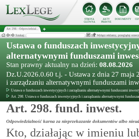
STRONA
AKTY
DOKUMENTY
CE
GŁÓWNA
PRAWNE
Art. 298. - Odpowiedzial...
Szukaj:
Wyłącz reklamy, przeglądaj orz
Ustawa o funduszach inwestycyjny
alternatywnymi funduszami inwe
Stan prawny aktualny na dzień:
08.08.2026
Dz.U.2026.0.60 t.j. - Ustawa z dnia 27 maja
i zarządzaniu alternatywnymi funduszami in
Ustawa o funduszach inwestycyjnych i zarządzaniu alternatywnymi funduszami inwes
Art. 298. Ustawa o funduszach inwestycyjnych i zarządzaniu alternatywnymi fundusz
Art. 298. fund. inwest.
Odpowiedzialność karna za nieprzekazanie dokumentów albo nieudz
Kto, działając w imieniu lu