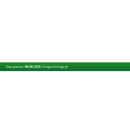
Stan prawny:
08.08.2026
|
Grupa ArsLege.pl