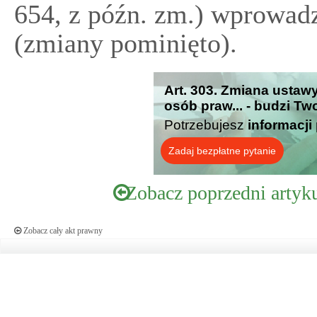
654, z późn. zm.) wprowadz
(zmiany pominięto).
Art. 303. Zmiana usta
osób praw... - budzi Tw
Potrzebujesz
informacji
Zadaj bezpłatne pytanie
Zobacz poprzedni artyk
Zobacz cały akt prawny