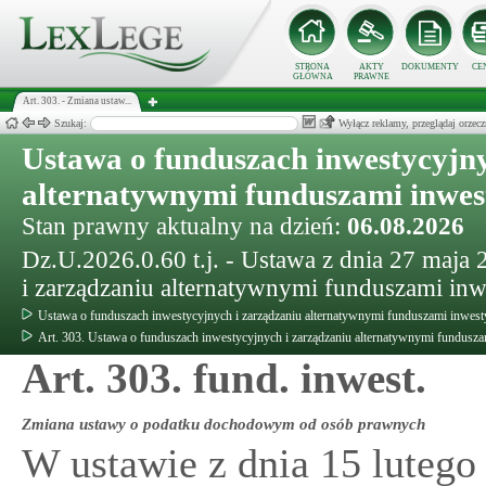
STRONA
AKTY
DOKUMENTY
CE
GŁÓWNA
PRAWNE
Art. 303. - Zmiana ustaw...
Szukaj:
Wyłącz reklamy, przeglądaj orz
Ustawa o funduszach inwestycyjny
alternatywnymi funduszami inwe
Stan prawny aktualny na dzień:
06.08.2026
Dz.U.2026.0.60 t.j. - Ustawa z dnia 27 maja
i zarządzaniu alternatywnymi funduszami in
Ustawa o funduszach inwestycyjnych i zarządzaniu alternatywnymi funduszami inwes
Art. 303. Ustawa o funduszach inwestycyjnych i zarządzaniu alternatywnymi fundusz
Art. 303. fund. inwest.
Zmiana ustawy o podatku dochodowym od osób prawnych
W ustawie z dnia 15 lutego 