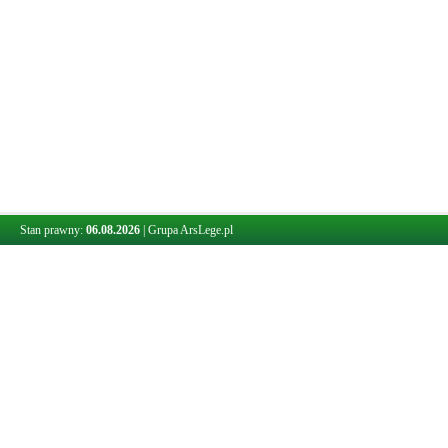
Stan prawny:
06.08.2026
|
Grupa ArsLege.pl