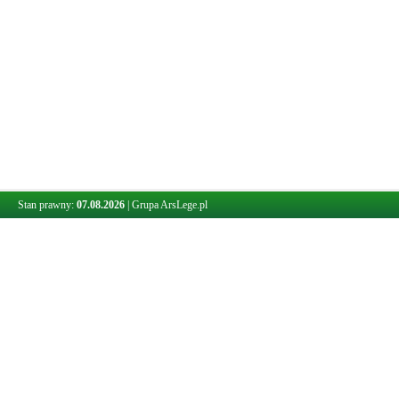
Stan prawny:
07.08.2026
|
Grupa ArsLege.pl