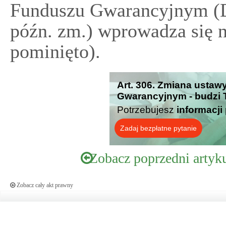
Funduszu Gwarancyjnym (Dz
późn. zm.) wprowadza się 
pominięto).
Art. 306. Zmiana usta
Gwarancyjnym - budzi 
Potrzebujesz
informacji
Zadaj bezpłatne pytanie
Zobacz poprzedni artyk
Zobacz cały akt prawny