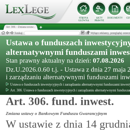
STRONA
AKTY
DOKUMENTY
CE
GŁÓWNA
PRAWNE
Art. 306. - Zmiana ustaw...
Szukaj:
Wyłącz reklamy, przeglądaj orz
Ustawa o funduszach inwestycyjny
alternatywnymi funduszami inwe
Stan prawny aktualny na dzień:
07.08.2026
Dz.U.2026.0.60 t.j. - Ustawa z dnia 27 maja
i zarządzaniu alternatywnymi funduszami in
Ustawa o funduszach inwestycyjnych i zarządzaniu alternatywnymi funduszami inwes
Art. 306. Ustawa o funduszach inwestycyjnych i zarządzaniu alternatywnymi fundusz
Art. 306. fund. inwest.
Zmiana ustawy o Bankowym Funduszu Gwarancyjnym
W ustawie z dnia 14 grudn