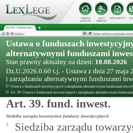
STRONA
AKTY
DOKUMENTY
CE
GŁÓWNA
PRAWNE
Art. 39. - Siedziba zarz...
Szukaj:
Wyłącz reklamy, przeglądaj orz
Ustawa o funduszach inwestycyjny
alternatywnymi funduszami inwe
Stan prawny aktualny na dzień:
10.08.2026
Dz.U.2026.0.60 t.j. - Ustawa z dnia 27 maja
i zarządzaniu alternatywnymi funduszami in
Ustawa o funduszach inwestycyjnych i zarządzaniu alternatywnymi funduszami inwes
Art. 39. Ustawa o funduszach inwestycyjnych i zarządzaniu alternatywnymi fundusza
Art. 39. fund. inwest.
Siedziba zarządu towarzystwa funduszy inwestycyjnych
Siedziba zarządu towarzy
1.