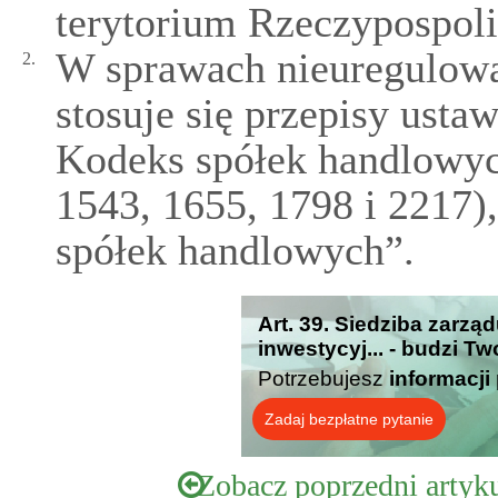
terytorium Rzeczypospolit
W sprawach nieuregulowa
2.
stosuje się przepisy usta
Kodeks spółek handlowych
1543, 1655, 1798 i 2217)
spółek handlowych”.
Art. 39. Siedziba zarz
inwestycyj... - budzi T
Potrzebujesz
informacji
Zadaj bezpłatne pytanie
Zobacz poprzedni artyk