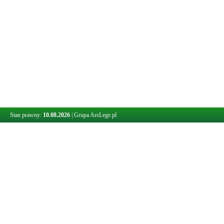
Stan prawny:
10.08.2026
|
Grupa ArsLege.pl