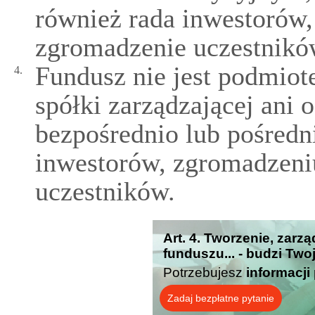
również rada inwestorów
zgromadzenie uczestnikó
Fundusz nie jest podmio
4.
spółki zarządzającej ani 
bezpośrednio lub pośredn
inwestorów, zgromadzeni
uczestników.
Art. 4. Tworzenie, zarz
funduszu... - budzi Two
Potrzebujesz
informacji
Zadaj bezpłatne pytanie