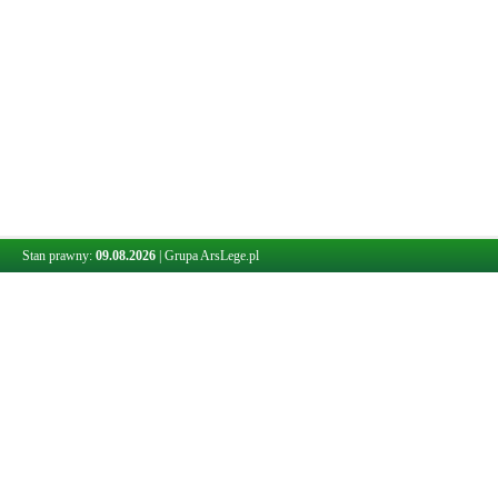
Stan prawny:
09.08.2026
|
Grupa ArsLege.pl