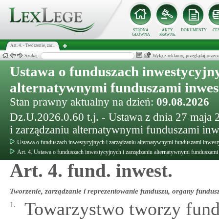
STRONA
AKTY
DOKUMENTY
CE
GŁÓWNA
PRAWNE
Art. 4. - Tworzenie, zar...
Szukaj:
Wyłącz reklamy, przeglądaj orz
Ustawa o funduszach inwestycyjny
alternatywnymi funduszami inwe
Stan prawny aktualny na dzień:
09.08.2026
Dz.U.2026.0.60 t.j. - Ustawa z dnia 27 maja
i zarządzaniu alternatywnymi funduszami in
Ustawa o funduszach inwestycyjnych i zarządzaniu alternatywnymi funduszami inwes
Art. 4. Ustawa o funduszach inwestycyjnych i zarządzaniu alternatywnymi funduszam
Art. 4. fund. inwest.
Tworzenie, zarządzanie i reprezentowanie funduszu, organy fundus
Towarzystwo tworzy fund
1.