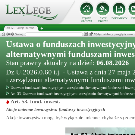
STRONA
AKTY
DOKUMENTY
CE
GŁÓWNA
PRAWNE
Art. 53. - Akcje imienne...
Szukaj:
Wyłącz reklamy, przeglądaj orz
Ustawa o funduszach inwestycyjny
alternatywnymi funduszami inwe
Stan prawny aktualny na dzień:
06.08.2026
Dz.U.2026.0.60 t.j. - Ustawa z dnia 27 maja
i zarządzaniu alternatywnymi funduszami in
Ustawa o funduszach inwestycyjnych i zarządzaniu alternatywnymi funduszami inwes
Art. 53. Ustawa o funduszach inwestycyjnych i zarządzaniu alternatywnymi fundusza
Art. 53. fund. inwest.
Akcje imienne towarzystwa funduszy inwestycyjnych
Akcje towarzystwa mogą być wyłącznie imienne, chyba że są zdem