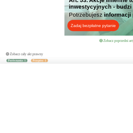
Art. 53. Akcje imienne
inwestycyjnych - budzi
Potrzebujesz
informacji
Zadaj bezpłatne pytanie
Zobacz poprzedni art
Zobacz cały akt prawny
Porównania: 1
Przypisy: 1