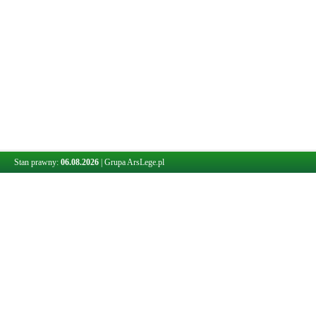
Stan prawny:
06.08.2026
|
Grupa ArsLege.pl