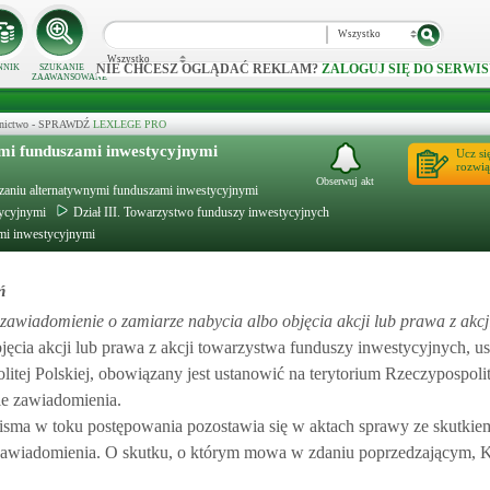
Wszystko
Wszystko
NIE CHCESZ OGLĄDAĆ REKLAM?
ZALOGUJ SIĘ DO SERWIS
NNIK
SZUKANIE
ZAAWANSOWANE
ecznictwo - SPRAWDŹ
LEXLEGE PRO
ymi funduszami inwestycyjnymi
Ucz si
rozwią
Obserwuj akt
ądzaniu alternatywnymi funduszami inwestycyjnymi
tycyjnymi
Dział III. Towarzystwo funduszy inwestycyjnych
ami inwestycyjnymi
ń
zawiadomienie o zamiarze nabycia albo objęcia akcji lub prawa z akc
ęcia akcji lub prawa z akcji towarzystwa funduszy inwestycyjnych, us
itej Polskiej, obowiązany jest ustanowić na terytorium Rzeczypospolit
e zawiadomienia.
isma w toku postępowania pozostawia się w aktach sprawy ze skutkiem
zawiadomienia. O skutku, o którym mowa w zdaniu poprzedzającym, 