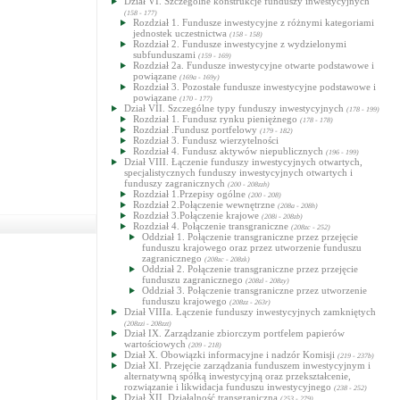
Dział VI. Szczególne konstrukcje funduszy inwestycyjnych
(158 - 177)
Rozdział 1. Fundusze inwestycyjne z różnymi kategoriami
jednostek uczestnictwa
(158 - 158)
Rozdział 2. Fundusze inwestycyjne z wydzielonymi
subfunduszami
(159 - 169)
Rozdział 2a. Fundusze inwestycyjne otwarte podstawowe i
powiązane
(169a - 169y)
Rozdział 3. Pozostałe fundusze inwestycyjne podstawowe i
powiązane
(170 - 177)
Dział VII. Szczególne typy funduszy inwestycyjnych
(178 - 199)
Rozdział 1. Fundusz rynku pieniężnego
(178 - 178)
Rozdział .Fundusz portfelowy
(179 - 182)
Rozdział 3. Fundusz wierzytelności
Rozdział 4. Fundusz aktywów niepublicznych
(196 - 199)
Dział VIII. Łączenie funduszy inwestycyjnych otwartych,
specjalistycznych funduszy inwestycyjnych otwartych i
funduszy zagranicznych
(200 - 208zzh)
Rozdział 1.Przepisy ogólne
(200 - 208)
Rozdział 2.Połączenie wewnętrzne
(208a - 208h)
Rozdział 3.Połączenie krajowe
(208i - 208zb)
Rozdział 4. Połączenie transgraniczne
(208zc - 252)
Oddział 1. Połączenie transgraniczne przez przejęcie
funduszu krajowego oraz przez utworzenie funduszu
zagranicznego
(208zc - 208zk)
Oddział 2. Połączenie transgraniczne przez przejęcie
funduszu zagranicznego
(208zl - 208zy)
Oddział 3. Połączenie transgraniczne przez utworzenie
funduszu krajowego
(208zz - 263r)
Dział VIIIa. Łączenie funduszy inwestycyjnych zamkniętych
(208zzi - 208zzt)
Dział IX. Zarządzanie zbiorczym portfelem papierów
wartościowych
(209 - 218)
Dział X. Obowiązki informacyjne i nadzór Komisji
(219 - 237b)
Dział XI. Przejęcie zarządzania funduszem inwestycyjnym i
alternatywną spółką inwestycyjną oraz przekształcenie,
rozwiązanie i likwidacja funduszu inwestycyjnego
(238 - 252)
Dział XII. Działalność transgraniczna
(253 - 279)