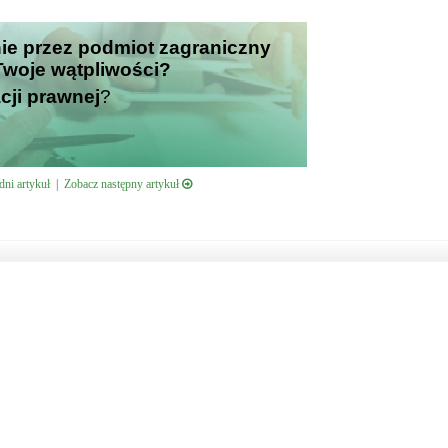
nie przez podmiot zagraniczny
 Twoje wątpliwości?
cji prawnej
?
ni artykuł
|
Zobacz następny artykuł