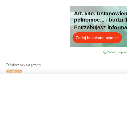
Art. 54e. Ustanowie
pełnomoc... - budzi
Potrzebujesz
informa
Zadaj bezpłatne pytanie
Zobacz poprzed
Zobacz cały akt prawny
Przypisy: 1