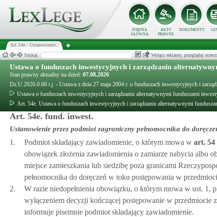
STRONA
AKTY
DOKUMENTY
CE
GŁÓWNA
PRAWNE
Art. 54e. - Ustanowienie...
Szukaj:
Wyłącz reklamy, przeglądaj orz
Ustawa o funduszach inwestycyjnych i zarządzaniu alternatywn
Stan prawny aktualny na dzień:
07.08.2026
Dz.U.2026.0.60 t.j. - Ustawa z dnia 27 maja 2004 r. o funduszach inwestycyjnych i zarz
Ustawa o funduszach inwestycyjnych i zarządzaniu alternatywnymi funduszami inwes
Art. 54e. Ustawa o funduszach inwestycyjnych i zarządzaniu alternatywnymi fundusz
Art. 54e. fund. inwest.
Ustanowienie przez podmiot zagraniczny pełnomocnika do doręcze
1.
Podmiot składający zawiadomienie, o którym mowa w
art.
54
obowiązek złożenia zawiadomienia o zamiarze nabycia albo obj
miejsce zamieszkania lub siedzibę poza granicami Rzeczypospol
pełnomocnika do doręczeń w toku postępowania w przedmioci
2.
W razie niedopełnienia obowiązku, o którym mowa w ust. 1, p
wyłączeniem decyzji kończącej postępowanie w przedmiocie 
informuje pisemnie podmiot składający zawiadomienie.