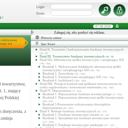
Login:
Hasło:
U!
07.08.2026
Zaloguj się, aby pozbyć się reklam.
Historia zmian
Ustawa o funduszach inwestycyjnych i zarządzaniu alternatywnymi
ę efektywniej
funduszami inwestycyjnymi
zując test
Spis Treści
Dział I. Przepisy ogólne
(1 - 13b)
Dział II. Tworzenie i funkcjonowanie funduszy inwestycyjnych
(14 - 37)
Dział III. Towarzystwo funduszy inwestycyjnych
(38 - 70)
Dział IIIa. Alternatywna spółka inwestycyjna i zarządzający ASI
(70a - 70zi)
Rozdział 1. Wykonywanie działalności alternatywnej spółki
inwestycyjnej i zarządzającego ASI
(70a - 70r)
Rozdział 2. Zezwolenia
(70s - 70za)
Rozdział 3. Zarejestrowani zarządzający ASI
(70zb - 70zg)
Rozdział 4. (uchylony)
(70zh - 70zn)
ji towarzystwa
,
Dział IIIb. Przejęcie kontroli nad spółkami nienotowanymi na
rynku regulowanym i notowanymi emitentami
(70zj - 70zn)
t. 1, mający
Dział IV. Depozytariusz
(71 - 81n)
Rozdział 1. Depozytariusz funduszu inwestycyjnego
(71 - 81a)
ej Polskiej
Rozdział 2. Depozytariusz alternatywnej spółki inwestycyjnej
(81b - 81h)
Rozdział 3.Powierzenie wykonywania obowiązków
depozytariusza
(81i - 81n)
 doręczenia, z
Dział V. Rodzaje funduszy inwestycyjnych
(82 - 157)
Rozdział 1. Fundusze inwestycyjne otwarte
(82 - 111)
Komisja
Rozdział 2. Specjalistyczne fundusze inwestycyjne otwarte
(112 - 116d)
Rozdział 3. Fundusze inwestycyjne zamknięte
(117 - 157)