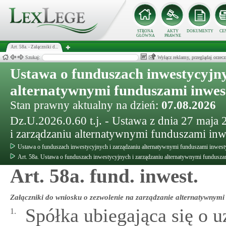
STRONA
AKTY
DOKUMENTY
CE
GŁÓWNA
PRAWNE
Art. 58a. - Załączniki d...
Szukaj:
Wyłącz reklamy, przeglądaj orz
Ustawa o funduszach inwestycyjny
alternatywnymi funduszami inwe
Stan prawny aktualny na dzień:
07.08.2026
Dz.U.2026.0.60 t.j. - Ustawa z dnia 27 maja
i zarządzaniu alternatywnymi funduszami in
Ustawa o funduszach inwestycyjnych i zarządzaniu alternatywnymi funduszami inwes
Art. 58a. Ustawa o funduszach inwestycyjnych i zarządzaniu alternatywnymi fundusz
Art. 58a. fund. inwest.
Załączniki do wniosku o zezwolenie na zarządzanie alternatywnymi
Spółka ubiegająca się o 
1.