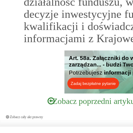
działalność funduszu, 
decyzje inwestycyjne f
kwalifikacji i doświad
informacjami z Krajow
Art. 58a. Załączniki do
zarządzan... - budzi Tw
Potrzebujesz
informacji
Zadaj bezpłatne pytanie
Zobacz poprzedni artyk
Zobacz cały akt prawny