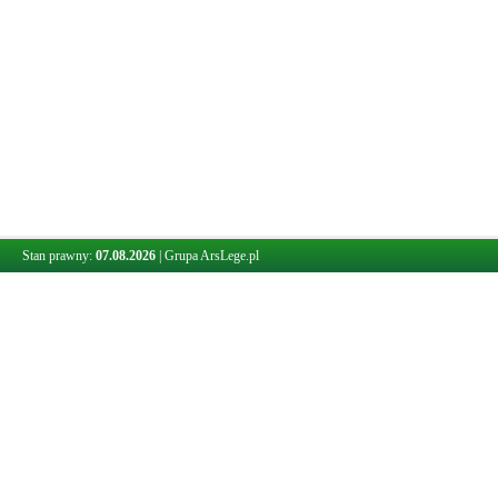
Stan prawny:
07.08.2026
|
Grupa ArsLege.pl