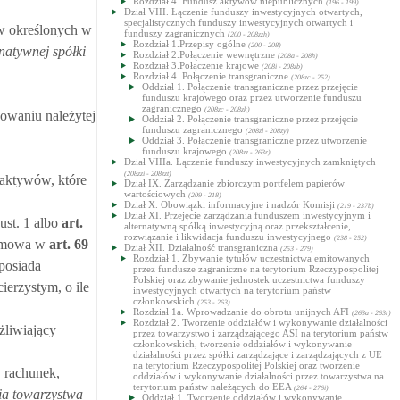
Rozdział 4. Fundusz aktywów niepublicznych
(196 - 199)
Dział VIII. Łączenie funduszy inwestycyjnych otwartych,
specjalistycznych funduszy inwestycyjnych otwartych i
w określonych w
funduszy zagranicznych
(200 - 208zzh)
Rozdział 1.Przepisy ogólne
(200 - 208)
natywnej spółki
Rozdział 2.Połączenie wewnętrzne
(208a - 208h)
Rozdział 3.Połączenie krajowe
(208i - 208zb)
Rozdział 4. Połączenie transgraniczne
(208zc - 252)
Oddział 1. Połączenie transgraniczne przez przejęcie
funduszu krajowego oraz przez utworzenie funduszu
zagranicznego
(208zc - 208zk)
owaniu należytej
Oddział 2. Połączenie transgraniczne przez przejęcie
funduszu zagranicznego
(208zl - 208zy)
Oddział 3. Połączenie transgraniczne przez utworzenie
funduszu krajowego
(208zz - 263r)
Dział VIIIa. Łączenie funduszy inwestycyjnych zamkniętych
(208zzi - 208zzt)
 aktywów, które
Dział IX. Zarządzanie zbiorczym portfelem papierów
wartościowych
(209 - 218)
Dział X. Obowiązki informacyjne i nadzór Komisji
(219 - 237b)
Dział XI. Przejęcie zarządzania funduszem inwestycyjnym i
ust. 1 albo
art.
alternatywną spółką inwestycyjną oraz przekształcenie,
rozwiązanie i likwidacja funduszu inwestycyjnego
(238 - 252)
h mowa w
art.
69
Dział XII. Działalność transgraniczna
(253 - 279)
Rozdział 1. Zbywanie tytułów uczestnictwa emitowanych
posiada
przez fundusze zagraniczne na terytorium Rzeczypospolitej
Polskiej oraz zbywanie jednostek uczestnictwa funduszy
erzystym, o ile
inwestycyjnych otwartych na terytorium państw
członkowskich
(253 - 263)
Rozdział 1a. Wprowadzanie do obrotu unijnych AFI
(263a - 263r)
Rozdział 2. Tworzenie oddziałów i wykonywanie działalności
żliwiający
przez towarzystwo i zarządzającego ASI na terytorium państw
członkowskich, tworzenie oddziałów i wykonywanie
działalności przez spółki zarządzające i zarządzających z UE
na terytorium Rzeczypospolitej Polskiej oraz tworzenie
y rachunek,
oddziałów i wykonywanie działalności przez towarzystwa na
terytorium państw należących do EEA
(264 - 276i)
nia towarzystwa
Oddział 1. Tworzenie oddziałów i wykonywanie