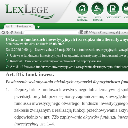
STRONA
AKTY
DOKUMENTY
CE
GŁÓWNA
PRAWNE
Art. 81i. - Powierzenie ...
Szukaj:
Wyłącz reklamy, przeglądaj orz
Ustawa o funduszach inwestycyjnych i zarządzaniu alternatywn
Stan prawny aktualny na dzień:
06.08.2026
Dz.U.2026.0.60 t.j. - Ustawa z dnia 27 maja 2004 r. o funduszach inwestycyjnych i zarz
Ustawa o funduszach inwestycyjnych i zarządzaniu alternatywnymi funduszami inwes
Rozdział 3.Powierzenie wykonywania obowiązków depozytariusza
Art. 81i. Ustawa o funduszach inwestycyjnych i zarządzaniu alternatywnymi fundusza
Art. 81i. fund. inwest.
Powierzenie wykonywania niektórych czynności depozytariusza fundu
1.
Depozytariusz funduszu inwestycyjnego lub alternatywnej sp
przedsiębiorcy lub przedsiębiorcy zagranicznemu, z uwzględni
funduszu inwestycyjnego otwartego, funduszu inwestycyjnego
zakresie związanym z realizacją funkcji przechowywania akty
odpowiednio w
art.
72b
zapisywanie aktywów funduszu inwes
inwestycyjnej
ust. 1–4.