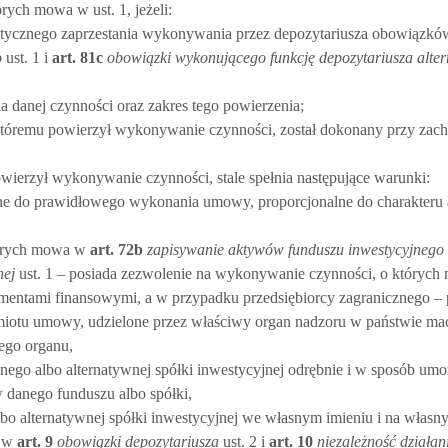
ych mowa w ust. 1, jeżeli:
ktycznego zaprzestania wykonywania przez depozytariusza obowiązkó
o
ust. 1 i
art.
81c
obowiązki wykonującego funkcję depozytariusza alter
a danej czynności oraz zakres tego powierzenia;
 któremu powierzył wykonywanie czynności, został dokonany przy zach
owierzył wykonywanie czynności, stale spełnia następujące warunki:
będne do prawidłowego wykonania umowy, proporcjonalne do charakteru
tórych mowa w
art.
72b
zapisywanie aktywów funduszu inwestycyjnego
nej
ust. 1 – posiada zezwolenie na wykonywanie czynności, o któryc
rumentami finansowymi, a w przypadku przedsiębiorcy zagranicznego – 
iotu umowy, udzielone przez właściwy organ nadzoru w państwie maci
ego organu,
ego albo alternatywnej spółki inwestycyjnej odrębnie i w sposób umo
 danego funduszu albo spółki,
o alternatywnej spółki inwestycyjnej we własnym imieniu i na własn
h w
art.
9
obowiązki depozytariusza
ust. 2 i
art.
10
niezależność działa