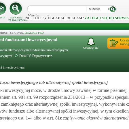
Wszystko
Wszystko
NIE CHCESZ OGLĄDAĆ REKLAM?
ZALOGUJ SIĘ DO SERWIS
NNIK
SZUKANIE
ZAAWANSOWANE
ecznictwo - SPRAWDŹ
LEXLEGE PRO
ymi funduszami inwestycyjnymi
Ucz si
rozwią
Obserwuj akt
ądzaniu alternatywnymi funduszami inwestycyjnymi
tycyjnymi
Dział IV. Depozytariusz
mi inwestycyjnymi
szu inwestycyjnego lub alternatywnej spółki inwestycyjnej
ółki inwestycyjnej może, w drodze umowy zawartej w formie pisemnej,
eniem art. 98 i art. 99 rozporządzenia 231/2013 – w przypadku specjal
 zamkniętego oraz alternatywnej spółki inwestycyjnej, wykonywanie 
wów funduszu albo alternatywnej spółki inwestycyjnej, w tym określo
tycyjnego
ust. 1–4 albo w
art.
81e
zapisywanie aktywów alternatywnej 