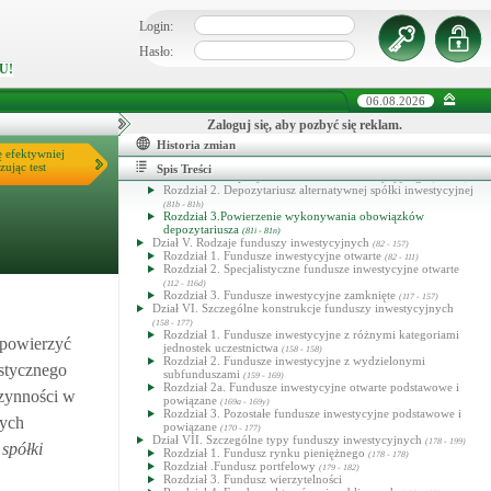
Dział II. Tworzenie i funkcjonowanie funduszy inwestycyjnych
(14 - 37)
Login:
Dział III. Towarzystwo funduszy inwestycyjnych
(38 - 70)
Dział IIIa. Alternatywna spółka inwestycyjna i zarządzający ASI
Hasło:
(70a - 70zi)
U!
Rozdział 1. Wykonywanie działalności alternatywnej spółki
inwestycyjnej i zarządzającego ASI
(70a - 70r)
Rozdział 2. Zezwolenia
(70s - 70za)
06.08.2026
Rozdział 3. Zarejestrowani zarządzający ASI
(70zb - 70zg)
Rozdział 4. (uchylony)
Zaloguj się, aby pozbyć się reklam.
(70zh - 70zn)
Dział IIIb. Przejęcie kontroli nad spółkami nienotowanymi na
Historia zmian
rynku regulowanym i notowanymi emitentami
ę efektywniej
(70zj - 70zn)
Dział IV. Depozytariusz
zując test
(71 - 81n)
Spis Treści
Rozdział 1. Depozytariusz funduszu inwestycyjnego
(71 - 81a)
Rozdział 2. Depozytariusz alternatywnej spółki inwestycyjnej
(81b - 81h)
Rozdział 3.Powierzenie wykonywania obowiązków
depozytariusza
(81i - 81n)
Dział V. Rodzaje funduszy inwestycyjnych
(82 - 157)
Rozdział 1. Fundusze inwestycyjne otwarte
(82 - 111)
Rozdział 2. Specjalistyczne fundusze inwestycyjne otwarte
(112 - 116d)
Rozdział 3. Fundusze inwestycyjne zamknięte
(117 - 157)
Dział VI. Szczególne konstrukcje funduszy inwestycyjnych
(158 - 177)
Rozdział 1. Fundusze inwestycyjne z różnymi kategoriami
 powierzyć
jednostek uczestnictwa
(158 - 158)
Rozdział 2. Fundusze inwestycyjne z wydzielonymi
istycznego
subfunduszami
(159 - 169)
Rozdział 2a. Fundusze inwestycyjne otwarte podstawowe i
czynności w
powiązane
(169a - 169y)
Rozdział 3. Pozostałe fundusze inwestycyjne podstawowe i
nych
powiązane
(170 - 177)
Dział VII. Szczególne typy funduszy inwestycyjnych
(178 - 199)
spółki
Rozdział 1. Fundusz rynku pieniężnego
(178 - 178)
Rozdział .Fundusz portfelowy
(179 - 182)
Rozdział 3. Fundusz wierzytelności