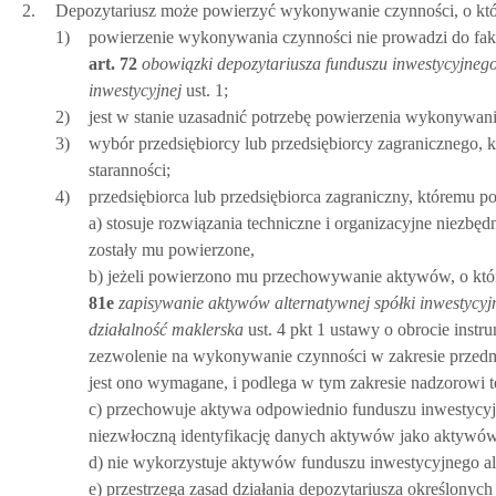
2.
Depozytariusz może powierzyć wykonywanie czynności, o któr
1)
powierzenie wykonywania czynności nie prowadzi do fa
art.
72
obowiązki depozytariusza funduszu inwestycyjneg
inwestycyjnej
ust. 1;
2)
jest w stanie uzasadnić potrzebę powierzenia wykonywani
3)
wybór przedsiębiorcy lub przedsiębiorcy zagranicznego,
staranności;
4)
przedsiębiorca lub przedsiębiorca zagraniczny, któremu p
a) stosuje rozwiązania techniczne i organizacyjne niez
zostały mu powierzone,
b) jeżeli powierzono mu przechowywanie aktywów, o k
81e
zapisywanie aktywów alternatywnej spółki inwestycyj
działalność maklerska
ust. 4 pkt 1 ustawy o obrocie inst
zezwolenie na wykonywanie czynności w zakresie przedm
jest ono wymagane, i podlega w tym zakresie nadzorowi t
c) przechowuje aktywa odpowiednio funduszu inwestycyjn
niezwłoczną identyfikację danych aktywów jako aktywów
d) nie wykorzystuje aktywów funduszu inwestycyjnego alb
e) przestrzega zasad działania depozytariusza określonyc