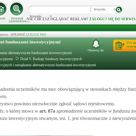
Wszystko
Wszystko
NIE CHCESZ OGLĄDAĆ REKLAM?
ZALOGUJ SIĘ DO SERWIS
NNIK
SZUKANIE
ZAAWANSOWANE
ecznictwo - SPRAWDŹ
LEXLEGE PRO
ymi funduszami inwestycyjnymi
Ucz si
rozwią
Obserwuj akt
ądzaniu alternatywnymi funduszami inwestycyjnymi
tycyjnymi
Dział V. Rodzaje funduszy inwestycyjnych
ycyjnych i zarządzaniu alternatywnymi funduszami inwestycyjnymi
adzenia uczestników ma moc obowiązującą w stosunkach między fun
wem.
ystwo powinno niezwłocznie zgłosić sądowi rejestrowemu.
dy, o której mowa w
art.
87a
zgromadzenie uczestników w funduszu i
szu inwestycyjnym otwartym, ust. 1, jest równoznaczne z niewyrażen