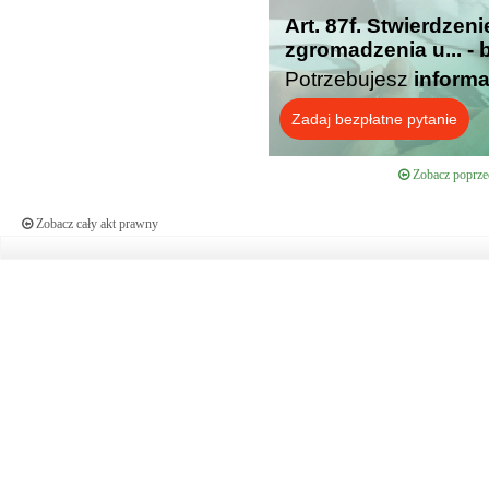
Art. 87f. Stwierdze
zgromadzenia u... -
Potrzebujesz
informa
Zadaj bezpłatne pytanie
Zobacz poprzed
Zobacz cały akt prawny