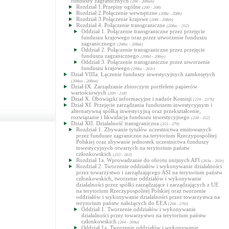
funduszy zagranicznych
(200 - 208zzh)
Rozdział 1.Przepisy ogólne
(200 - 208)
Rozdział 2.Połączenie wewnętrzne
(208a - 208h)
Rozdział 3.Połączenie krajowe
(208i - 208zb)
Rozdział 4. Połączenie transgraniczne
(208zc - 252)
Oddział 1. Połączenie transgraniczne przez przejęcie
funduszu krajowego oraz przez utworzenie funduszu
zagranicznego
(208zc - 208zk)
Oddział 2. Połączenie transgraniczne przez przejęcie
funduszu zagranicznego
(208zl - 208zy)
Oddział 3. Połączenie transgraniczne przez utworzenie
funduszu krajowego
(208zz - 263r)
Dział VIIIa. Łączenie funduszy inwestycyjnych zamkniętych
(208zzi - 208zzt)
Dział IX. Zarządzanie zbiorczym portfelem papierów
wartościowych
(209 - 218)
Dział X. Obowiązki informacyjne i nadzór Komisji
(219 - 237b)
Dział XI. Przejęcie zarządzania funduszem inwestycyjnym i
alternatywną spółką inwestycyjną oraz przekształcenie,
rozwiązanie i likwidacja funduszu inwestycyjnego
(238 - 252)
Dział XII. Działalność transgraniczna
(253 - 279)
Rozdział 1. Zbywanie tytułów uczestnictwa emitowanych
przez fundusze zagraniczne na terytorium Rzeczypospolitej
Polskiej oraz zbywanie jednostek uczestnictwa funduszy
inwestycyjnych otwartych na terytorium państw
członkowskich
(253 - 263)
Rozdział 1a. Wprowadzanie do obrotu unijnych AFI
(263a - 263r)
Rozdział 2. Tworzenie oddziałów i wykonywanie działalności
przez towarzystwo i zarządzającego ASI na terytorium państw
członkowskich, tworzenie oddziałów i wykonywanie
działalności przez spółki zarządzające i zarządzających z UE
na terytorium Rzeczypospolitej Polskiej oraz tworzenie
oddziałów i wykonywanie działalności przez towarzystwa na
terytorium państw należących do EEA
(264 - 276i)
Oddział 1. Tworzenie oddziałów i wykonywanie
działalności przez towarzystwo na terytorium państw
członkowskich
(264 - 269a)
Oddział 1a. Tworzenie oddziałów i wykonywanie