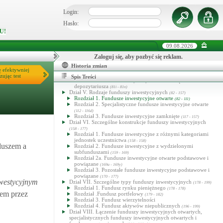
Dział IIIa. Alternatywna spółka inwestycyjna i zarządzający ASI
(70a - 70zi)
Login:
Rozdział 1. Wykonywanie działalności alternatywnej spółki
inwestycyjnej i zarządzającego ASI
(70a - 70r)
Hasło:
Rozdział 2. Zezwolenia
(70s - 70za)
U!
Rozdział 3. Zarejestrowani zarządzający ASI
(70zb - 70zg)
Rozdział 4. (uchylony)
(70zh - 70zn)
Dział IIIb. Przejęcie kontroli nad spółkami nienotowanymi na
09.08.2026
rynku regulowanym i notowanymi emitentami
(70zj - 70zn)
Dział IV. Depozytariusz
Zaloguj się, aby pozbyć się reklam.
(71 - 81n)
Rozdział 1. Depozytariusz funduszu inwestycyjnego
(71 - 81a)
Historia zmian
Rozdział 2. Depozytariusz alternatywnej spółki inwestycyjnej
ę efektywniej
zując test
(81b - 81h)
Spis Treści
Rozdział 3.Powierzenie wykonywania obowiązków
depozytariusza
(81i - 81n)
Dział V. Rodzaje funduszy inwestycyjnych
(82 - 157)
Rozdział 1. Fundusze inwestycyjne otwarte
(82 - 111)
Rozdział 2. Specjalistyczne fundusze inwestycyjne otwarte
(112 - 116d)
Rozdział 3. Fundusze inwestycyjne zamknięte
(117 - 157)
Dział VI. Szczególne konstrukcje funduszy inwestycyjnych
(158 - 177)
Rozdział 1. Fundusze inwestycyjne z różnymi kategoriami
jednostek uczestnictwa
(158 - 158)
duszem a
Rozdział 2. Fundusze inwestycyjne z wydzielonymi
subfunduszami
(159 - 169)
Rozdział 2a. Fundusze inwestycyjne otwarte podstawowe i
powiązane
(169a - 169y)
Rozdział 3. Pozostałe fundusze inwestycyjne podstawowe i
powiązane
(170 - 177)
nwestycyjnym
Dział VII. Szczególne typy funduszy inwestycyjnych
(178 - 199)
Rozdział 1. Fundusz rynku pieniężnego
(178 - 178)
iem przez
Rozdział .Fundusz portfelowy
(179 - 182)
Rozdział 3. Fundusz wierzytelności
Rozdział 4. Fundusz aktywów niepublicznych
(196 - 199)
Dział VIII. Łączenie funduszy inwestycyjnych otwartych,
specjalistycznych funduszy inwestycyjnych otwartych i