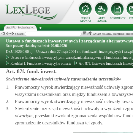
STRONA
AKTY
DOKUMENTY
CE
GŁÓWNA
PRAWNE
Art. 87f. - Stwierdzenie...
Szukaj:
Wyłącz reklamy, przeglądaj orz
Ustawa o funduszach inwestycyjnych i zarządzaniu alternatywn
Stan prawny aktualny na dzień:
09.08.2026
Dz.U.2026.0.60 t.j. - Ustawa z dnia 27 maja 2004 r. o funduszach inwestycyjnych i zarz
Ustawa o funduszach inwestycyjnych i zarządzaniu alternatywnymi funduszami inwes
Rozdział 1. Fundusze inwestycyjne otwarte
Art. 87f. Ustawa o funduszach inwest
Art. 87f. fund. inwest.
Stwierdzenie nieważności uchwały zgromadzenia uczestników
1.
Prawomocny wyrok stwierdzający nieważność uchwały zgrom
wszystkimi uczestnikami oraz między funduszem a towarzyst
2.
Prawomocny wyrok stwierdzający nieważność uchwały towarz
3.
Stwierdzenie przez sąd nieważności uchwały o wyrażeniu zgo
otwartym
, przesłanki zwołani zgromadzenia wspólników fundu
zgromadzenie uczestników funduszu tej zgody.