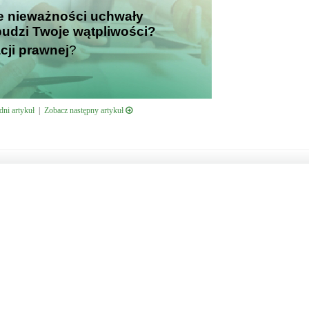
nie nieważności uchwały
 budzi Twoje wątpliwości?
cji prawnej
?
ni artykuł
|
Zobacz następny artykuł