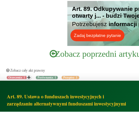
Art. 89. Odkupywanie p
otwarty j... - budzi Two
Potrzebujesz
informacji
Zadaj bezpłatne pytanie
Zobacz poprzedni artyk
Zobacz cały akt prawny
Orzeczenia: 1
Porównania: 1
Przypisy: 1
Art. 89. Ustawa o funduszach inwestycyjnych i
zarządzaniu alternatywnymi funduszami inwestycyjnymi