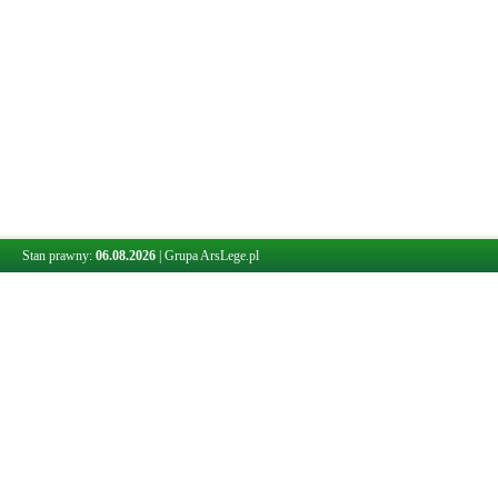
Stan prawny:
06.08.2026
|
Grupa ArsLege.pl