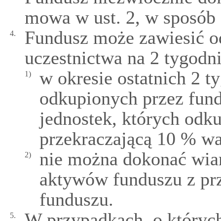
mowa w ust. 2, w sposób 
Fundusz może zawiesić o
4.
uczestnictwa na 2 tygodnie
w okresie ostatnich 2 t
1)
odkupionych przez fund
jednostek, których odk
przekraczającą 10 % wa
nie można dokonać wiar
2)
aktywów funduszu z pr
funduszu.
W przypadkach, o których
5.