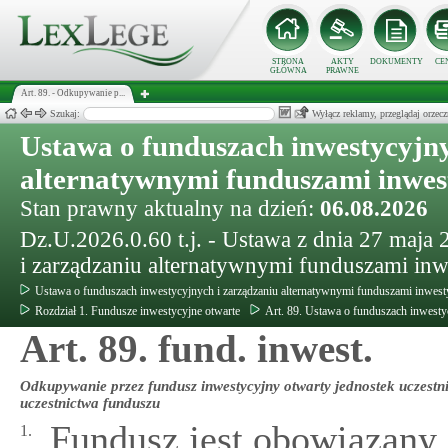
STRONA
AKTY
DOKUMENTY
CE
GŁÓWNA
PRAWNE
Art. 89. - Odkupywanie p...
Szukaj:
Wyłącz reklamy, przeglądaj orz
Ustawa o funduszach inwestycyjny
alternatywnymi funduszami inwe
Stan prawny aktualny na dzień:
06.08.2026
Dz.U.2026.0.60 t.j. - Ustawa z dnia 27 maja
i zarządzaniu alternatywnymi funduszami in
Ustawa o funduszach inwestycyjnych i zarządzaniu alternatywnymi funduszami inwes
Rozdział 1. Fundusze inwestycyjne otwarte
Art. 89. Ustawa o funduszach inwesty
Art. 89. fund. inwest.
Odkupywanie przez fundusz inwestycyjny otwarty jednostek uczestn
uczestnictwa funduszu
Fundusz jest obowiązany 
1.