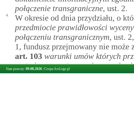
połączenie transgraniczne
, ust. 2.
4.
W okresie od dnia przydziału, o 
przedmiocie prawidłowości wyceny
połączeniu transgranicznym
, ust. 
1, fundusz przejmowany nie może
art.
103
warunki umów których prz
majątkowe zawieranych przez fundu
Stan prawny:
09.08.2026
|
Grupa ArsLege.pl
lub zawrzeć umowy na podstawie
a
niektórych czynności przez fundusz
Art. 208zh.
Wydanie depozytariuszowi funduszu przejmującego rej
Depozytariusz funduszu przejmowane
aktywa funduszu przejmowanego wyda
przejmującego rejestr aktywów i prz