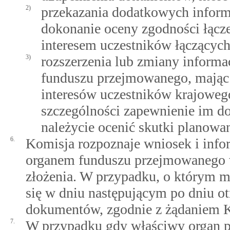
2)
przekazania dodatkowych infor
dokonanie oceny zgodności łącze
interesem uczestników łączących
3)
rozszerzenia lub zmiany inform
funduszu przejmowanego, mając 
interesów uczestników krajowe
szczególności zapewnienie im do
należycie ocenić skutki planowa
6.
Komisja rozpoznaje wniosek i info
organem funduszu przejmowanego w
złożenia. W przypadku, o którym m
się w dniu następującym po dniu o
dokumentów, zgodnie z żądaniem K
7.
W przypadku gdy właściwy organ p