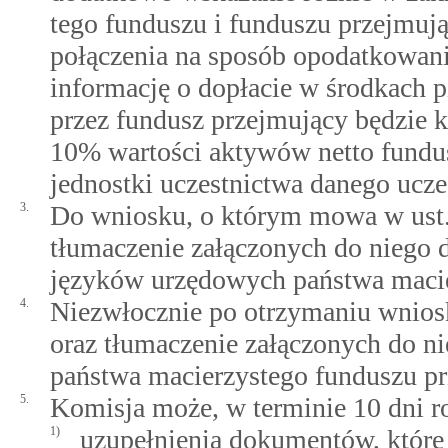
tego funduszu i funduszu przejmu
połączenia na sposób opodatkowani
informację o dopłacie w środkach pi
przez fundusz przejmujący będzie 
10% wartości aktywów netto fundu
jednostki uczestnictwa danego ucze
3.
Do wniosku, o którym mowa w ust. 1
tłumaczenie załączonych do niego 
języków urzędowych państwa macie
4.
Niezwłocznie po otrzymaniu wniosk
oraz tłumaczenie załączonych do 
państwa macierzystego funduszu p
5.
Komisja może, w terminie 10 dni r
1)
uzupełnienia dokumentów, które z