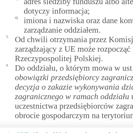
adres siedziby funduszu albo alt
dotyczy informacja;
4)
imiona i nazwiska oraz dane ko
zarządzanie oddziałem.
3.
Od chwili otrzymania przez Komisję
zarządzający z UE może rozpocząć 
Rzeczypospolitej Polskiej.
4.
Do oddziału, o którym mowa w ust. 
obowiązki przedsiębiorcy zagranicz
decyzja o zakazie wykonywania dzia
zagranicznego w ramach oddziału
u
uczestnictwa przedsiębiorców zagr
obrocie gospodarczym na terytorium