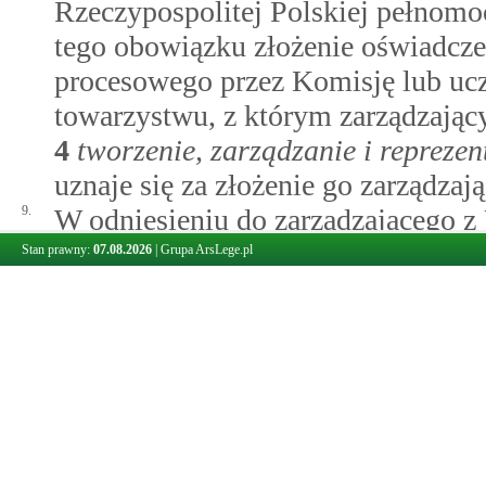
Rzeczypospolitej Polskiej pełnomoc
tego obowiązku złożenie oświadcz
procesowego przez Komisję lub uc
towarzystwu, z którym zarządzają
4
tworzenie, zarządzanie i repreze
uznaje się za złożenie go zarządza
9.
W odniesieniu do zarządzającego z
Rzeczypospolitej Polskiej działaln
Stan prawny:
07.08.2026
|
Grupa ArsLege.pl
uprawnienie do wstępu do pomieszc
prowadzącej działalność na teryto
10.
Zarządzający z UE, który zarządza
otwartym lub funduszem inwestycy
może pozostawać jedynym uczestnik
miesięcy.