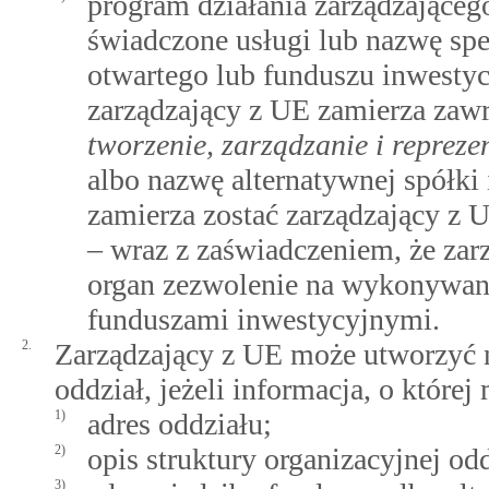
program działania zarządzająceg
świadczone usługi lub nazwę spe
otwartego lub funduszu inwesty
zarządzający z UE zamierza za
tworzenie, zarządzanie i reprez
albo nazwę alternatywnej spółki
zamierza zostać zarządzający z 
– wraz z zaświadczeniem, że zar
organ zezwolenie na wykonywani
funduszami inwestycyjnymi.
2.
Zarządzający z UE może utworzyć n
oddział, jeżeli informacja, o któr
1)
adres oddziału;
2)
opis struktury organizacyjnej od
3)