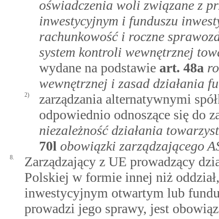
oświadczenia woli związane z p
inwestycyjnym i funduszu inwes
rachunkowość i roczne sprawozd
system kontroli wewnętrznej to
wydane na podstawie
art.
48a
ro
wewnętrznej i zasad działania f
2)
zarządzania alternatywnymi spół
odpowiednio odnoszące się do z
niezależność działania towarzys
70l
obowiązki zarządzającego A
8.
Zarządzający z UE prowadzący dzia
Polskiej w formie innej niż oddzia
inwestycyjnym otwartym lub fund
prowadzi jego sprawy, jest obowią