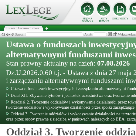
STRONA
AKTY
DOKUMENTY
CE
GŁÓWNA
PRAWNE
Ustawa o funduszach inwes...
Szukaj:
Art./§
Wyłącz reklam
Ustawa o funduszach inwestycyjny
alternatywnymi funduszami inwe
Stan prawny aktualny na dzień:
07.08.2026
Dz.U.2026.0.60 t.j. - Ustawa z dnia 27 maja
i zarządzaniu alternatywnymi funduszami in
Ustawa o funduszach inwestycyjnych i zarządzaniu alternatywnymi fun
Dział XII. Zbywanie tytułów i jednostek uczestnictwa oraz tworzenie od
Rozdział 2. Tworzenie oddziałów i wykonywanie działalności przez tow
tworzenie oddziałów i wykonywanie działalności przez spółki zarządzające 
Oddział 3. Tworzenie oddziałów i wykonywanie działalności na terytori
oraz przez osoby prawne z siedzibą w państwach należących do EEA, zarz
Oddział 3. Tworzenie oddzia