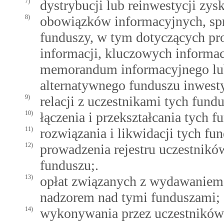
7)
dystrybucji lub reinwestycji zys
8)
obowiązków informacyjnych, sp
funduszy, w tym dotyczących pr
informacji, kluczowych informac
memorandum informacyjnego lub 
alternatywnego funduszu inwest
9)
relacji z uczestnikami tych fund
10)
łączenia i przekształcania tych f
11)
rozwiązania i likwidacji tych fu
12)
prowadzenia rejestru uczestnikó
funduszu;.
13)
opłat związanych z wydawaniem 
nadzorem nad tymi funduszami;
14)
wykonywania przez uczestników 