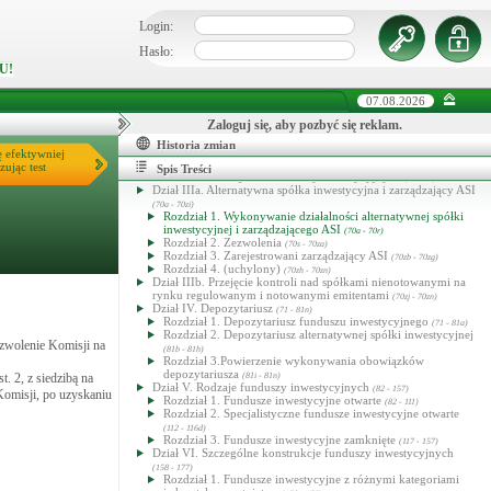
Login:
Hasło:
U!
07.08.2026
Ustawa o funduszach inwestycyjnych i zarządzaniu alternatywnymi
funduszami inwestycyjnymi
Zaloguj się, aby pozbyć się reklam.
Dział I. Przepisy ogólne
(1 - 13b)
Historia zmian
Dział II. Tworzenie i funkcjonowanie funduszy inwestycyjnych
ę efektywniej
zując test
(14 - 37)
Spis Treści
Dział III. Towarzystwo funduszy inwestycyjnych
(38 - 70)
Dział IIIa. Alternatywna spółka inwestycyjna i zarządzający ASI
(70a - 70zi)
Rozdział 1. Wykonywanie działalności alternatywnej spółki
inwestycyjnej i zarządzającego ASI
(70a - 70r)
Rozdział 2. Zezwolenia
(70s - 70za)
Rozdział 3. Zarejestrowani zarządzający ASI
(70zb - 70zg)
Rozdział 4. (uchylony)
(70zh - 70zn)
Dział IIIb. Przejęcie kontroli nad spółkami nienotowanymi na
rynku regulowanym i notowanymi emitentami
(70zj - 70zn)
Dział IV. Depozytariusz
(71 - 81n)
Rozdział 1. Depozytariusz funduszu inwestycyjnego
(71 - 81a)
Rozdział 2. Depozytariusz alternatywnej spółki inwestycyjnej
zezwolenie Komisji na
(81b - 81h)
Rozdział 3.Powierzenie wykonywania obowiązków
depozytariusza
t. 2, z siedzibą na
(81i - 81n)
Dział V. Rodzaje funduszy inwestycyjnych
(82 - 157)
Komisji, po uzyskaniu
Rozdział 1. Fundusze inwestycyjne otwarte
(82 - 111)
Rozdział 2. Specjalistyczne fundusze inwestycyjne otwarte
(112 - 116d)
Rozdział 3. Fundusze inwestycyjne zamknięte
(117 - 157)
Dział VI. Szczególne konstrukcje funduszy inwestycyjnych
(158 - 177)
Rozdział 1. Fundusze inwestycyjne z różnymi kategoriami