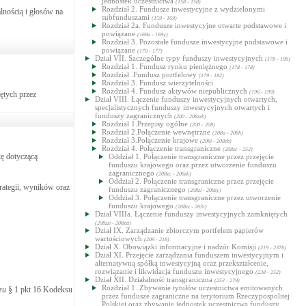
jednostek uczestnictwa
(158 - 158)
Rozdział 2. Fundusze inwestycyjne z wydzielonymi
lnością i głosów na
subfunduszami
(159 - 169)
Rozdział 2a. Fundusze inwestycyjne otwarte podstawowe i
powiązane
(169a - 169y)
Rozdział 3. Pozostałe fundusze inwestycyjne podstawowe i
powiązane
(170 - 177)
Dział VII. Szczególne typy funduszy inwestycyjnych
(178 - 199)
Rozdział 1. Fundusz rynku pieniężnego
(178 - 178)
Rozdział .Fundusz portfelowy
(179 - 182)
Rozdział 3. Fundusz wierzytelności
Rozdział 4. Fundusz aktywów niepublicznych
(196 - 199)
ętych przez
Dział VIII. Łączenie funduszy inwestycyjnych otwartych,
specjalistycznych funduszy inwestycyjnych otwartych i
funduszy zagranicznych
(200 - 208zzh)
Rozdział 1.Przepisy ogólne
(200 - 208)
Rozdział 2.Połączenie wewnętrzne
(208a - 208h)
Rozdział 3.Połączenie krajowe
(208i - 208zb)
Rozdział 4. Połączenie transgraniczne
(208zc - 252)
kę dotyczącą
Oddział 1. Połączenie transgraniczne przez przejęcie
funduszu krajowego oraz przez utworzenie funduszu
zagranicznego
(208zc - 208zk)
Oddział 2. Połączenie transgraniczne przez przejęcie
rategii, wyników oraz
funduszu zagranicznego
(208zl - 208zy)
Oddział 3. Połączenie transgraniczne przez utworzenie
funduszu krajowego
(208zz - 263r)
Dział VIIIa. Łączenie funduszy inwestycyjnych zamkniętych
(208zzi - 208zzt)
Dział IX. Zarządzanie zbiorczym portfelem papierów
wartościowych
(209 - 218)
Dział X. Obowiązki informacyjne i nadzór Komisji
(219 - 237b)
Dział XI. Przejęcie zarządzania funduszem inwestycyjnym i
alternatywną spółką inwestycyjną oraz przekształcenie,
rozwiązanie i likwidacja funduszu inwestycyjnego
(238 - 252)
Dział XII. Działalność transgraniczna
(253 - 279)
Rozdział 1. Zbywanie tytułów uczestnictwa emitowanych
zu
§ 1 pkt 16 Kodeksu
przez fundusze zagraniczne na terytorium Rzeczypospolitej
Polskiej oraz zbywanie jednostek uczestnictwa funduszy