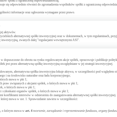
ników spółki z ograniczoną odpowiedzialnością;
suje się odpowiednio również do zgromadzenia wspólników spółki z ograniczoną odpowiedzia
ególności informacje oraz ogłoszenia wymagane przez prawo.
 jej aktywów.
życielskich alternatywnej spółki inwestycyjnej oraz w dokumentach, w tym regulaminach, przyj
kę inwestycyjną, zwanych dalej "regulacjami wewnętrznymi ASI".
a w dopuszczone do obrotu na rynku regulowanym akcje spółek, opracowuje i publikuje polity
łek jest przez alternatywną spółkę inwestycyjną uwzględniane w jej strategii inwestycyjnej.
ulowanym, alternatywna spółka inwestycyjna lokuje aktywa, w szczególności pod względem st
ego i na środowisko naturalne oraz ładu korporacyjnego;
których mowa w pkt 1;
ch praw związanych z akcjami spółek, o których mowa w pkt 1;
łek, o których mowa w pkt 1;
mi i członkami organów spółek, o których mowa w pkt 1;
ymi konfliktami interesów w odniesieniu do zaangażowania alternatywnej spółki inwestycyjnej.
 o której mowa w ust. 1. Sprawozdanie zawiera w szczególności:
ia, o którym mowa w
art.
4
tworzenie, zarządzanie i reprezentowanie funduszu, organy fundus