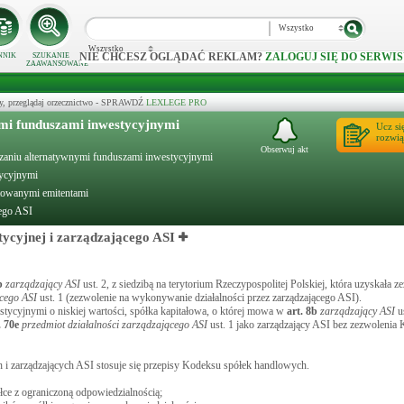
Wszystko
Wszystko
NIE CHCESZ OGLĄDAĆ REKLAM?
ZALOGUJ SIĘ DO SERWIS
NNIK
SZUKANIE
ZAAWANSOWANE
y, przeglądaj orzecznictwo - SPRAWDŹ
LEXLEGE PRO
ymi funduszami inwestycyjnymi
Ucz si
rozwią
Obserwuj akt
ądzaniu alternatywnymi funduszami inwestycyjnymi
tycyjnymi
otowanymi emitentami
cego ASI
tycyjnej i zarządzającego ASI
b
zarządzający ASI
ust. 2, z siedzibą na terytorium Rzeczypospolitej Polskiej, która uzyskała 
ącego ASI
ust. 1 (zezwolenie na wykonywanie działalności przez zarządzającego ASI).
tycyjnymi o niskiej wartości, spółka kapitałowa, o której mowa w
art.
8b
zarządzający ASI
us
.
70e
przedmiot działalności zarządzającego ASI
ust. 1 jako zarządzający ASI bez zezwolenia 
i zarządzających ASI stosuje się przepisy Kodeksu spółek handlowych.
łce z ograniczoną odpowiedzialnością;