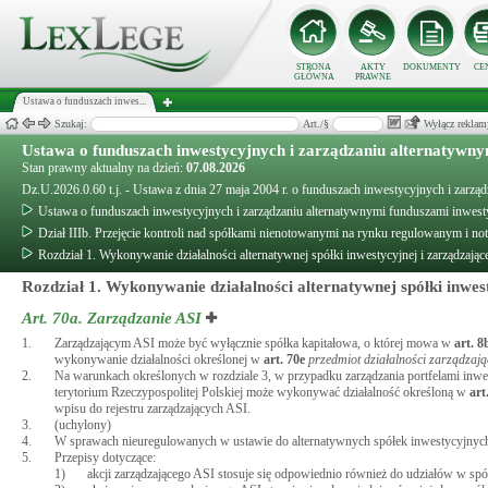
STRONA
AKTY
DOKUMENTY
CE
GŁÓWNA
PRAWNE
Ustawa o funduszach inwes...
Szukaj:
Art./§
Wyłącz reklam
Ustawa o funduszach inwestycyjnych i zarządzaniu alternatywn
Stan prawny aktualny na dzień:
07.08.2026
Dz.U.2026.0.60 t.j. - Ustawa z dnia 27 maja 2004 r. o funduszach inwestycyjnych i zarz
Ustawa o funduszach inwestycyjnych i zarządzaniu alternatywnymi funduszami inwes
Dział IIIb. Przejęcie kontroli nad spółkami nienotowanymi na rynku regulowanym i n
Rozdział 1. Wykonywanie działalności alternatywnej spółki inwestycyjnej i zarządzają
Rozdział 1. Wykonywanie działalności alternatywnej spółki inwes
Art. 70a.
Zarządzanie ASI
1.
Zarządzającym ASI może być wyłącznie spółka kapitałowa, o której mowa w
art.
8
wykonywanie działalności określonej w
art.
70e
przedmiot działalności zarządzaj
2.
Na warunkach określonych w rozdziale 3, w przypadku zarządzania portfelami inwes
terytorium Rzeczypospolitej Polskiej może wykonywać działalność określoną w
art
wpisu do rejestru zarządzających ASI.
3.
(uchylony)
4.
W sprawach nieuregulowanych w ustawie do alternatywnych spółek inwestycyjnych 
5.
Przepisy dotyczące:
1)
akcji zarządzającego ASI stosuje się odpowiednio również do udziałów w spó