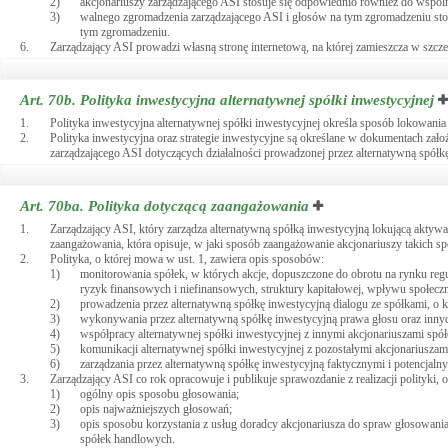
2)
akcjonariuszy zarządzającego ASI stosuje się odpowiednio również do wspól
3)
walnego zgromadzenia zarządzającego ASI i głosów na tym zgromadzeniu sto
tym zgromadzeniu.
6.
Zarządzający ASI prowadzi własną stronę internetową, na której zamieszcza w szcz
Art. 70b.
Polityka inwestycyjna alternatywnej spółki inwestycyjnej
1.
Polityka inwestycyjna alternatywnej spółki inwestycyjnej określa sposób lokowania
2.
Polityka inwestycyjna oraz strategie inwestycyjne są określane w dokumentach zało
zarządzającego ASI dotyczących działalności prowadzonej przez alternatywną spół
Art. 70ba.
Polityka dotyczącą zaangażowania
1.
Zarządzający ASI, który zarządza alternatywną spółką inwestycyjną lokującą aktyw
zaangażowania, która opisuje, w jaki sposób zaangażowanie akcjonariuszy takich spó
2.
Polityka, o której mowa w ust. 1, zawiera opis sposobów:
1)
monitorowania spółek, w których akcje, dopuszczone do obrotu na rynku reg
ryzyk finansowych i niefinansowych, struktury kapitałowej, wpływu społeczn
2)
prowadzenia przez alternatywną spółkę inwestycyjną dialogu ze spółkami, o 
3)
wykonywania przez alternatywną spółkę inwestycyjną prawa głosu oraz inny
4)
współpracy alternatywnej spółki inwestycyjnej z innymi akcjonariuszami spó
5)
komunikacji alternatywnej spółki inwestycyjnej z pozostałymi akcjonariusza
6)
zarządzania przez alternatywną spółkę inwestycyjną faktycznymi i potencjaln
3.
Zarządzający ASI co rok opracowuje i publikuje sprawozdanie z realizacji polityki,
1)
ogólny opis sposobu głosowania;
2)
opis najważniejszych głosowań;
3)
opis sposobu korzystania z usług doradcy akcjonariusza do spraw głosowan
spółek handlowych.