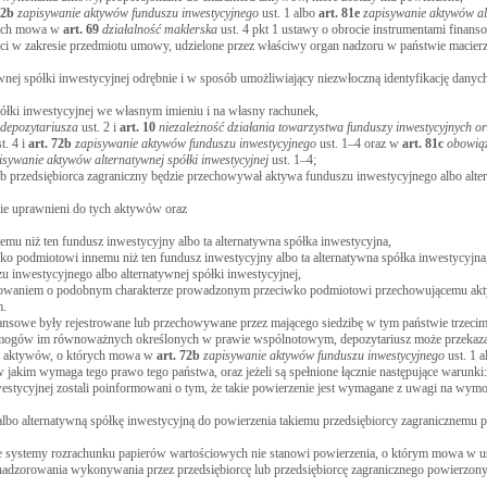
72b
zapisywanie aktywów funduszu inwestycyjnego
ust. 1 albo
art.
81e
zapisywanie aktywów al
órych mowa w
art.
69
działalność maklerska
ust. 4 pkt 1 ustawy o obrocie instrumentami finan
i w zakresie przedmiotu umowy, udzielone przez właściwy organ nadzoru w państwie macierzy
nej spółki inwestycyjnej odrębnie i w sposób umożliwiający niezwłoczną identyfikację dany
ółki inwestycyjnej we własnym imieniu i na własny rachunek,
 depozytariusza
ust. 2 i
art.
10
niezależność działania towarzystwa funduszy inwestycyjnych o
t. 4 i
art.
72b
zapisywanie aktywów funduszu inwestycyjnego
ust. 1–4 oraz w
art.
81c
obowią
isywanie aktywów alternatywnej spółki inwestycyjnej
ust. 1–4;
ub przedsiębiorca zagraniczny będzie przechowywał aktywa funduszu inwestycyjnego albo alte
nie uprawnieni do tych aktywów oraz
mu niż ten fundusz inwestycyjny albo ta alternatywna spółka inwestycyjna,
o podmiotowi innemu niż ten fundusz inwestycyjny albo ta alternatywna spółka inwestycyjna
inwestycyjnego albo alternatywnej spółki inwestycyjnej,
tępowaniem o podobnym charakterze prowadzonym przeciwko podmiotowi przechowującemu ak
m.
nsowe były rejestrowane lub przechowywane przez mającego siedzibę w tym państwie trzecim
i wymogów im równoważnych określonych w prawie wspólnotowym, depozytariusz może przekaz
ia aktywów, o których mowa w
art.
72b
zapisywanie aktywów funduszu inwestycyjnego
ust. 1 
 w jakim wymaga tego prawo tego państwa, oraz jeżeli są spełnione łącznie następujące warunki:
westycyjnej zostali poinformowani o tym, że takie powierzenie jest wymagane z uwagi na wym
albo alternatywną spółkę inwestycyjną do powierzenia takiemu przedsiębiorcy zagranicznemu
e systemy rozrachunku papierów wartościowych nie stanowi powierzenia, o którym mowa w us
o nadzorowania wykonywania przez przedsiębiorcę lub przedsiębiorcę zagranicznego powierzon