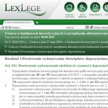
STRONA
AKTY
DOKUMENTY
CE
GŁÓWNA
PRAWNE
Ustawa o funduszach inwes...
Szukaj:
Art./§
Wyłącz reklam
Ustawa o funduszach inwestycyjnych i zarządzaniu alternatywn
Stan prawny aktualny na dzień:
08.08.2026
Dz.U.2026.0.60 t.j. - Ustawa z dnia 27 maja 2004 r. o funduszach inwestycyjnych i zarz
Ustawa o funduszach inwestycyjnych i zarządzaniu alternatywnymi funduszami inwes
Rozdział 3.Powierzenie wykonywania obowiązków depozytariusza
Rozdział 3.Powierzenie wykonywania obowiązków depozytariusz
Art. 81i.
Powierzenie wykonywania niektórych czynności depozytariu
1.
Depozytariusz funduszu inwestycyjnego lub alternatywnej spółki inwestycyjnej mo
uwzględnieniem
art.
98
i
art.
99
rozporządzenia 231/2013 – w przypadku specjalis
inwestycyjnej, wykonywanie czynności w zakresie związanym z realizacją funkcji
72b
zapisywanie aktywów funduszu inwestycyjnego
ust. 1–4 albo w
art.
81e
zapisy
2.
Depozytariusz może powierzyć wykonywanie czynności, o których mowa w ust. 1, j
1)
powierzenie wykonywania czynności nie prowadzi do faktycznego zaprzest
inwestycyjnego
ust. 1 i
art.
81c
obowiązki wykonującego funkcję depozytariusz
2)
jest w stanie uzasadnić potrzebę powierzenia wykonywania danej czynności or
3)
wybór przedsiębiorcy lub przedsiębiorcy zagranicznego, któremu powierzył 
4)
przedsiębiorca lub przedsiębiorca zagraniczny, któremu powierzył wykonywani
a) stosuje rozwiązania techniczne i organizacyjne niezbędne do prawidłowe