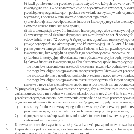
b) jeżeli powierzono mu przechowywanie aktywów, o których mowa w
art.
inwestycyjnej
ust. 1 – posiada zezwolenie na wykonywanie czynności, o kt
przedsiębiorcy zagranicznego – posiada zezwolenie na wykonywanie czynnośc
wymagane, i podlega w tym zakresie nadzorowi tego organu,
c) przechowuje aktywa odpowiednio funduszu inwestycyjnego albo alternatyw
aktywów danego funduszu albo spółki,
d) nie wykorzystuje aktywów funduszu inwestycyjnego albo alternatywnej sp
e) przestrzega zasad działania depozytariusza określonych w
art.
9
obowiązki
odpowiednio w
art.
72
obowiązki depozytariusza funduszu inwestycyjnego
us
funkcję depozytariusza alternatywnej spółki inwestycyjnej
ust. 3 i
art.
81e
zap
5)
prawo państwa innego niż Rzeczpospolita Polska, w którym przedsiębiorca l
inwestycyjnej, bez względu na sposób tego przechowywania, zapewnia, że:
a) fundusz inwestycyjny albo alternatywna spółka inwestycyjna będą wyłącz
b) aktywa funduszu inwestycyjnego albo alternatywnej spółki inwestycyjnej:
– nie mogą być przedmiotem egzekucji kierowanej przeciwko podmiotowi inne
– nie mogą być objęte postępowaniem zabezpieczającym kierowanym przeciwk
– nie wchodzą do masy upadłości podmiotu przechowującego aktywa funduszu 
– nie mogą być objęte postępowaniem restrukturyzacyjnym lub innym pos
inwestycyjnego albo alternatywnej spółki inwestycyjnej lub innym podmioto
3.
W przypadku gdy prawo państwa trzeciego wymaga, aby określone instrumenty fina
zagranicznego, który nie spełnia wymogów określonych w ust. 2 pkt 4 lit. b an
przedsiębiorcy zagranicznemu wykonywanie czynności w zakresie przechowywan
zapisywanie aktywów alternatywnej spółki inwestycyjnej
ust. 1, jedynie w zakresie,
1)
uczestnicy funduszu inwestycyjnego albo inwestorzy alternatywnej spółki in
państwa trzeciego, oraz o okolicznościach uzasadniających to powierzenie;
2)
depozytariusz został upoważniony odpowiednio przez fundusz inwestycyjny 
instrumentów finansowych.
4.
Korzystanie przez depozytariusza z usług świadczonych przez podmioty prowadząc
5.
Depozytariusz jest obowiązany, z zachowaniem należytej staranności, do bieżąceg
dokonywania okresowych kontroli ich wykonywania.