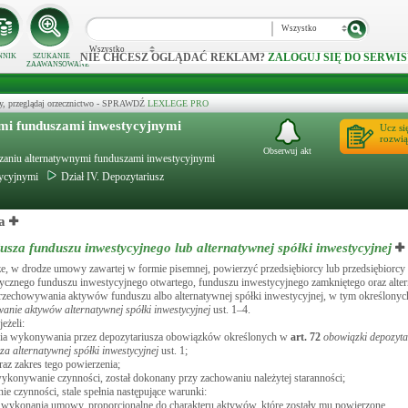
Wszystko
Wszystko
NIE CHCESZ OGLĄDAĆ REKLAM?
ZALOGUJ SIĘ DO SERWIS
NNIK
SZUKANIE
ZAAWANSOWANE
y, przeglądaj orzecznictwo - SPRAWDŹ
LEXLEGE PRO
ymi funduszami inwestycyjnymi
Ucz si
rozwią
Obserwuj akt
ądzaniu alternatywnymi funduszami inwestycyjnymi
tycyjnymi
Dział IV. Depozytariusz
a
sza funduszu inwestycyjnego lub alternatywnej spółki inwestycyjnej
że, w drodze umowy zawartej w formie pisemnej, powierzyć przedsiębiorcy lub przedsiębiorcy
tycznego funduszu inwestycyjnego otwartego, funduszu inwestycyjnego zamkniętego oraz alter
 przechowywania aktywów funduszu albo alternatywnej spółki inwestycyjnej, w tym określon
wanie aktywów alternatywnej spółki inwestycyjnej
ust. 1–4.
eżeli:
ania wykonywania przez depozytariusza obowiązków określonych w
art.
72
obowiązki depozyta
a alternatywnej spółki inwestycyjnej
ust. 1;
az zakres tego powierzenia;
wykonywanie czynności, został dokonany przy zachowaniu należytej staranności;
e czynności, stale spełnia następujące warunki:
go wykonania umowy, proporcjonalne do charakteru aktywów, które zostały mu powierzone,