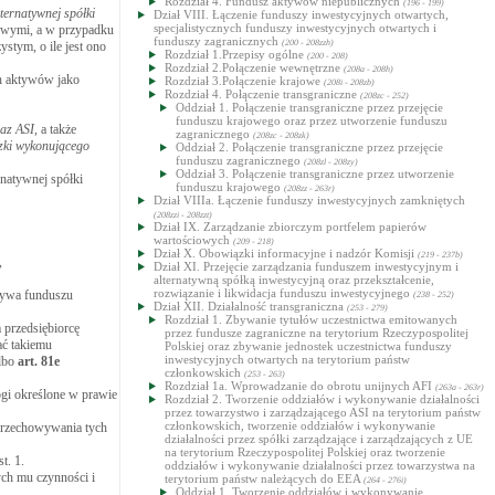
Rozdział 4. Fundusz aktywów niepublicznych
(196 - 199)
ternatywnej spółki
Dział VIII. Łączenie funduszy inwestycyjnych otwartych,
specjalistycznych funduszy inwestycyjnych otwartych i
sowymi, a w przypadku
funduszy zagranicznych
(200 - 208zzh)
stym, o ile jest ono
Rozdział 1.Przepisy ogólne
(200 - 208)
Rozdział 2.Połączenie wewnętrzne
(208a - 208h)
ch aktywów jako
Rozdział 3.Połączenie krajowe
(208i - 208zb)
Rozdział 4. Połączenie transgraniczne
(208zc - 252)
Oddział 1. Połączenie transgraniczne przez przejęcie
funduszu krajowego oraz przez utworzenie funduszu
raz ASI
, a także
zagranicznego
(208zc - 208zk)
zki wykonującego
Oddział 2. Połączenie transgraniczne przez przejęcie
funduszu zagranicznego
(208zl - 208zy)
Oddział 3. Połączenie transgraniczne przez utworzenie
rnatywnej spółki
funduszu krajowego
(208zz - 263r)
Dział VIIIa. Łączenie funduszy inwestycyjnych zamkniętych
(208zzi - 208zzt)
Dział IX. Zarządzanie zbiorczym portfelem papierów
wartościowych
(209 - 218)
Dział X. Obowiązki informacyjne i nadzór Komisji
(219 - 237b)
,
Dział XI. Przejęcie zarządzania funduszem inwestycyjnym i
alternatywną spółką inwestycyjną oraz przekształcenie,
rozwiązanie i likwidacja funduszu inwestycyjnego
tywa funduszu
(238 - 252)
Dział XII. Działalność transgraniczna
(253 - 279)
Rozdział 1. Zbywanie tytułów uczestnictwa emitowanych
 przedsiębiorcę
przez fundusze zagraniczne na terytorium Rzeczypospolitej
ać takiemu
Polskiej oraz zbywanie jednostek uczestnictwa funduszy
inwestycyjnych otwartych na terytorium państw
albo
art.
81e
członkowskich
(253 - 263)
Rozdział 1a. Wprowadzanie do obrotu unijnych AFI
(263a - 263r)
ogi określone w prawie
Rozdział 2. Tworzenie oddziałów i wykonywanie działalności
przez towarzystwo i zarządzającego ASI na terytorium państw
członkowskich, tworzenie oddziałów i wykonywanie
 przechowywania tych
działalności przez spółki zarządzające i zarządzających z UE
na terytorium Rzeczypospolitej Polskiej oraz tworzenie
t. 1.
oddziałów i wykonywanie działalności przez towarzystwa na
ych mu czynności i
terytorium państw należących do EEA
(264 - 276i)
Oddział 1. Tworzenie oddziałów i wykonywanie