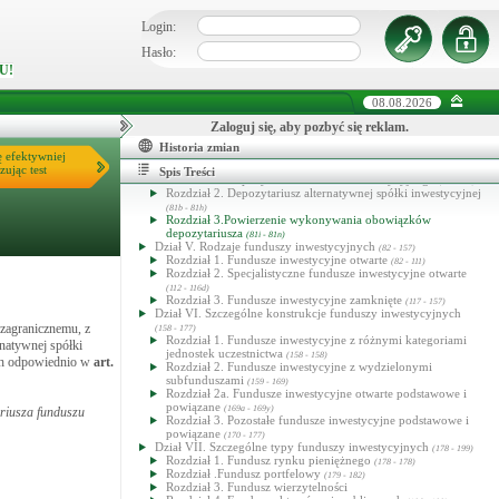
Dział II. Tworzenie i funkcjonowanie funduszy inwestycyjnych
(14 - 37)
Login:
Dział III. Towarzystwo funduszy inwestycyjnych
(38 - 70)
Dział IIIa. Alternatywna spółka inwestycyjna i zarządzający ASI
Hasło:
(70a - 70zi)
U!
Rozdział 1. Wykonywanie działalności alternatywnej spółki
inwestycyjnej i zarządzającego ASI
(70a - 70r)
Rozdział 2. Zezwolenia
(70s - 70za)
08.08.2026
Rozdział 3. Zarejestrowani zarządzający ASI
(70zb - 70zg)
Rozdział 4. (uchylony)
Zaloguj się, aby pozbyć się reklam.
(70zh - 70zn)
Dział IIIb. Przejęcie kontroli nad spółkami nienotowanymi na
Historia zmian
rynku regulowanym i notowanymi emitentami
ę efektywniej
(70zj - 70zn)
Dział IV. Depozytariusz
zując test
(71 - 81n)
Spis Treści
Rozdział 1. Depozytariusz funduszu inwestycyjnego
(71 - 81a)
Rozdział 2. Depozytariusz alternatywnej spółki inwestycyjnej
(81b - 81h)
Rozdział 3.Powierzenie wykonywania obowiązków
depozytariusza
(81i - 81n)
Dział V. Rodzaje funduszy inwestycyjnych
(82 - 157)
Rozdział 1. Fundusze inwestycyjne otwarte
(82 - 111)
Rozdział 2. Specjalistyczne fundusze inwestycyjne otwarte
(112 - 116d)
Rozdział 3. Fundusze inwestycyjne zamknięte
(117 - 157)
Dział VI. Szczególne konstrukcje funduszy inwestycyjnych
 zagranicznemu, z
(158 - 177)
Rozdział 1. Fundusze inwestycyjne z różnymi kategoriami
natywnej spółki
jednostek uczestnictwa
(158 - 158)
ych odpowiednio w
art.
Rozdział 2. Fundusze inwestycyjne z wydzielonymi
subfunduszami
(159 - 169)
Rozdział 2a. Fundusze inwestycyjne otwarte podstawowe i
powiązane
(169a - 169y)
riusza funduszu
Rozdział 3. Pozostałe fundusze inwestycyjne podstawowe i
powiązane
(170 - 177)
Dział VII. Szczególne typy funduszy inwestycyjnych
(178 - 199)
Rozdział 1. Fundusz rynku pieniężnego
(178 - 178)
Rozdział .Fundusz portfelowy
(179 - 182)
Rozdział 3. Fundusz wierzytelności